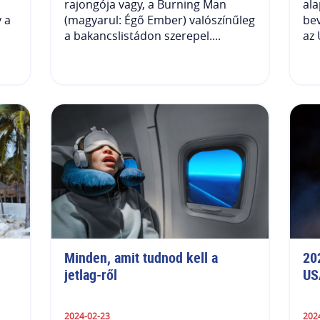
rajongója vagy, a Burning Man
ala
 a
(magyarul: Égő Ember) valószínűleg
bev
a bakancslistádon szerepel....
az 
Minden, amit tudnod kell a 
20
jetlag-ről 
US
2024-02-23
202