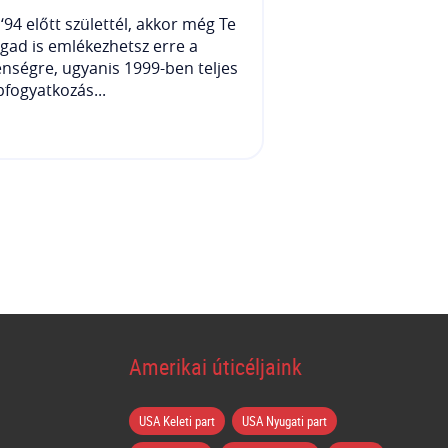
‘94 előtt születtél, akkor még Te
ad is emlékezhetsz erre a
enségre, ugyanis 1999-ben teljes
fogyatkozás...
Amerikai úticéljaink
USA Keleti part
USA Nyugati part