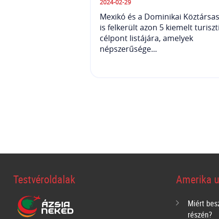
2024-02-29
Mexikó és a Dominikai Köztársa
is felkerült azon 5 kiemelt turiszt
célpont listájára, amelyek
népszerűsége...
Testvéroldalak
Amerika u
Miért bes
részén?