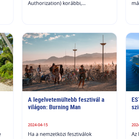
Authorization) korábbi,...
más
A legelvetemültebb fesztivál a 
ES
világon: Burning Man
szi
2024-04-15
202
e
Ha a nemzetközi fesztiválok
Az 