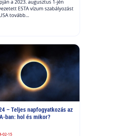
pján a 2023. augusztus 1-jén
ezetett ESTA vízum szabályozást
USA tovább...
24 – Teljes napfogyatkozás az 
A-ban: hol és mikor?
4-02-15