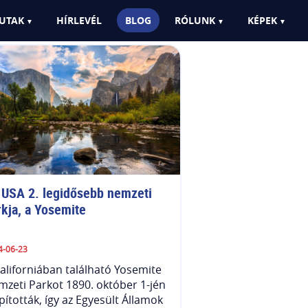
UTAK
HÍRLEVÉL
BLOG
RÓLUNK
KÉPEK
 USA 2. legidősebb nemzeti 
rkja, a Yosemite
4-06-23
aliforniában található Yosemite
zeti Parkot 1890. október 1-jén
pították, így az Egyesült Államok