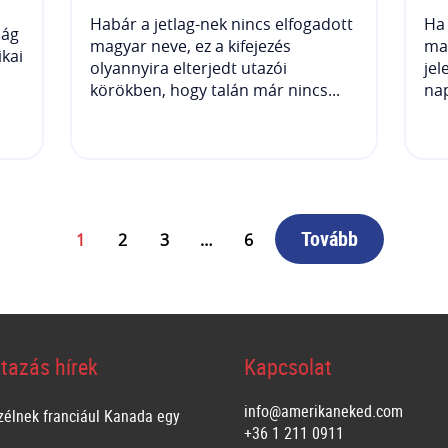
Habár a jetlag-nek nincs elfogadott
Ha 
ság
magyar neve, ez a kifejezés
mag
ikai
olyannyira elterjedt utazói
jel
körökben, hogy talán már nincs...
nap
Tovább
1
2
3
…
6
tazás hírek
Kapcsolat
info@amerikaneked.com
zélnek franciául Kanada egy
+36 1 211 0911