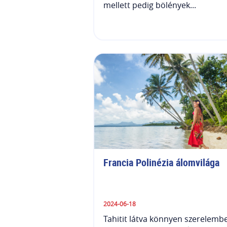
mellett pedig bölények...
Francia Polinézia álomvilága
2024-06-18
Tahitit látva könnyen szerelemb