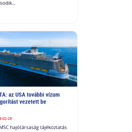
odik...
TA: az USA további vízum 
gorítást vezetett be
4-02-29
MSC hajótársaság tájékoztatás