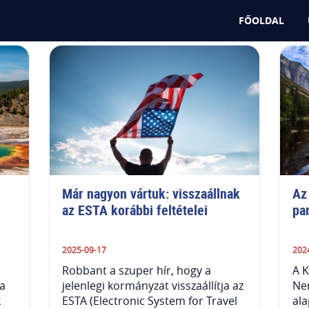
FŐOLDAL
Már nagyon vártuk: visszaállnak 
Az
az ESTA korábbi feltételei
pa
2025-09-17
202
Robbant a szuper hír, hogy a
A K
 a
jelenlegi kormányzat visszaállítja az
Nem
k
ESTA (Electronic System for Travel
ala