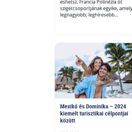
eshetsz. Francia Polinézia öt
szigetcsoportjának egyike, amely
legnagyobb, leghíresebb...
Mexikó és Dominika – 2024 
kiemelt turisztikai célpontjai 
között