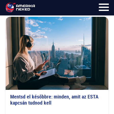
Holiday
FŐOLDAL
UTAK
HÍRLEVÉL
BLOG
RÓLUNK
KÉPEK
Mentsd el későbbre: minden, amit az ESTA 
kapcsán tudnod kell