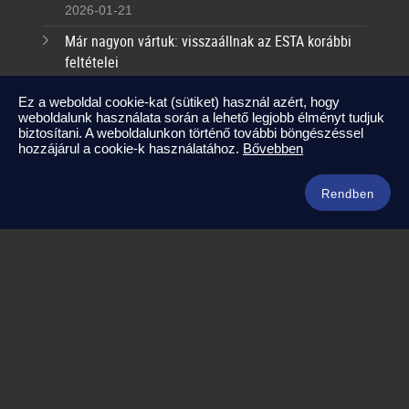
2026-01-21
Már nagyon vártuk: visszaállnak az ESTA korábbi
feltételei
2025-09-17
Ez a weboldal cookie-kat (sütiket) használ azért, hogy
weboldalunk használata során a lehető legjobb élményt tudjuk
Kapcsolat
biztosítani. A weboldalunkon történő további böngészéssel
hozzájárul a cookie-k használatához.
Bővebben
info@amerikaneked.com
+36 1 211 0911
Rendben
Legnépszerűbb amerikai útjaink
Los Angeles – Las Vegas
Maja Riviéra rejtett kincsei
Oahu – Kauai – Maui