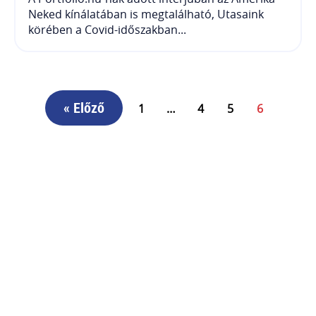
Neked kínálatában is megtalálható, Utasaink
körében a Covid-időszakban...
« Előző
1
…
4
5
6