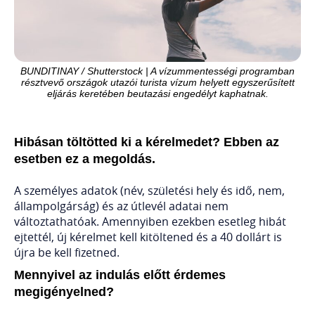
BUNDITINAY / Shutterstock | A vízummentességi programban
résztvevő országok utazói turista vízum helyett egyszerűsített
eljárás keretében beutazási engedélyt kaphatnak.
Hibásan töltötted ki a kérelmedet? Ebben az
esetben ez a megoldás.
A személyes adatok (név, születési hely és idő, nem,
állampolgárság) és az útlevél adatai nem
változtathatóak. Amennyiben ezekben esetleg hibát
ejtettél, új kérelmet kell kitöltened és a 40 dollárt is
újra be kell fizetned.
Mennyivel az indulás előtt érdemes
megigényelned?