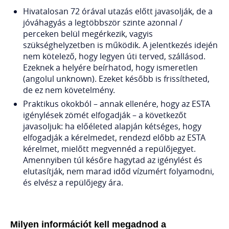
Hivatalosan 72 órával utazás előtt javasolják, de a
jóváhagyás a legtöbbször szinte azonnal /
perceken belül megérkezik, vagyis
szükséghelyzetben is működik. A jelentkezés idején
nem kötelező, hogy legyen úti terved, szállásod.
Ezeknek a helyére beírhatod, hogy ismeretlen
(angolul unknown). Ezeket később is frissítheted,
de ez nem követelmény.
Praktikus okokból – annak ellenére, hogy az ESTA
igénylések zömét elfogadják – a következőt
javasoljuk: ha előéleted alapján kétséges, hogy
elfogadják a kérelmedet, rendezd előbb az ESTA
kérelmet, mielőtt megvennéd a repülőjegyet.
Amennyiben túl későre hagytad az igénylést és
elutasítják, nem marad időd vízumért folyamodni,
és elvész a repülőjegy ára.
Milyen információt kell megadnod a