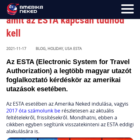
Mentsd el későbbre: minden,
amit az ESTA kapcsán tudnod
kell
FŐOLDAL
UTAK
2021-11-17
BLOG
,
HOLIDAY
,
USA
ESTA
HÍRLEVÉL
Az ESTA (Electronic System for Travel
Authorization) a legtöbb magyar utazót
BLOG
foglalkoztató kérdéskör az amerikai
RÓLUNK
utazások esetében.
KÉPEK
Az ESTA esetében az Amerika Neked indulása, vagyis
2017 óta számolunk be
részletesen az aktuális
feltételekről, frissítésekről. Mondhatni, ebben a
cikkben egyben segítünk visszatekinteni az ESTA eddigi
alakulására is.