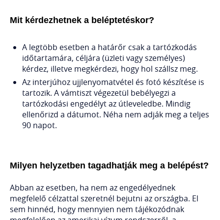
Mit kérdezhetnek a beléptetéskor?
A legtöbb esetben a határőr csak a tartózkodás
időtartamára, céljára (üzleti vagy személyes)
kérdez, illetve megkérdezi, hogy hol szállsz meg.
Az interjúhoz ujjlenyomatvétel és fotó készítése is
tartozik. A vámtiszt végezetül bebélyegzi a
tartózkodási engedélyt az útleveledbe. Mindig
ellenőrizd a dátumot. Néha nem adják meg a teljes
90 napot.
Milyen helyzetben tagadhatják meg a belépést?
Abban az esetben, ha nem az engedélyednek
megfelelő célzattal szeretnél bejutni az országba. El
sem hinnéd, hogy mennyien nem tájékozódnak
megfelelően az amerikai vízum rendszerről, a