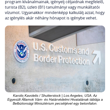
program kívánalmainak, igényelj céljaidnak megfelelő,
turista (B2), üzleti (B1) tanulmányi vagy munkáltatói
vízumot. Ugyanakkor mindenképp kalkulálj azzal, hogy
az igénylés akár néhány hónapot is igénybe vehet.
Karolis Kavolelis / Shutterstock | Los Angeles, USA. Az
Egyesült Államok Vám- és Határvédelmi Hivatalának táblája a
Belbiztonsági Minisztérium pecsétjével egy betonfalon.