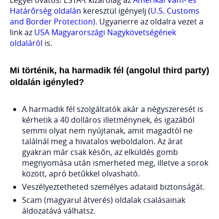
Határőrség oldalán
keresztül igényelj (
U.S. Customs
and Border Protection)
. Ugyanerre az oldalra vezet a
link az
USA Magyarországi Nagykövetségének
oldaláról
is.
Mi történik, ha harmadik fél (angolul third party)
oldalán igényled?
A harmadik fél szolgáltatók akár a négyszeresét is
kérhetik a 40 dolláros illetménynek, és igazából
semmi olyat nem nyújtanak, amit magadtól ne
találnál meg a hivatalos weboldalon. Az árat
gyakran már csak későn, az elküldés gomb
megnyomása után ismerheted meg, illetve a sorok
között, apró betűkkel olvasható.
Veszélyeztetheted személyes adataid biztonságát.
Scam (magyarul átverés) oldalak csalásainak
áldozatává válhatsz.