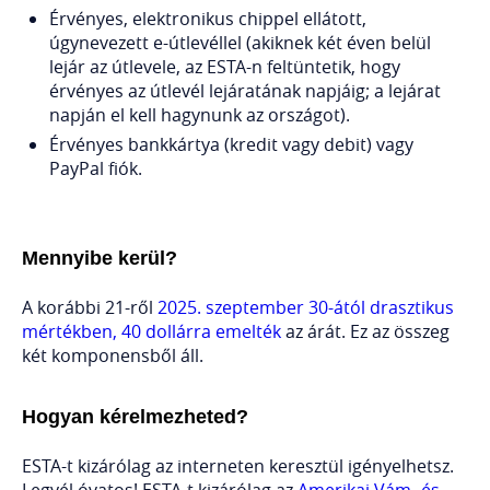
Érvényes, elektronikus chippel ellátott,
úgynevezett e-útlevéllel (akiknek két éven belül
lejár az útlevele, az ESTA-n feltüntetik, hogy
érvényes az útlevél lejáratának napjáig; a lejárat
napján el kell hagynunk az országot).
Érvényes bankkártya (kredit vagy debit) vagy
PayPal fiók.
Mennyibe kerül?
A korábbi 21-ről
2025. szeptember 30-ától drasztikus
mértékben, 40 dollárra emelték
az árát. Ez az összeg
két komponensből áll.
Hogyan kérelmezheted?
ESTA-t kizárólag az interneten keresztül igényelhetsz.
Legyél óvatos! ESTA-t kizárólag az
Amerikai Vám- és