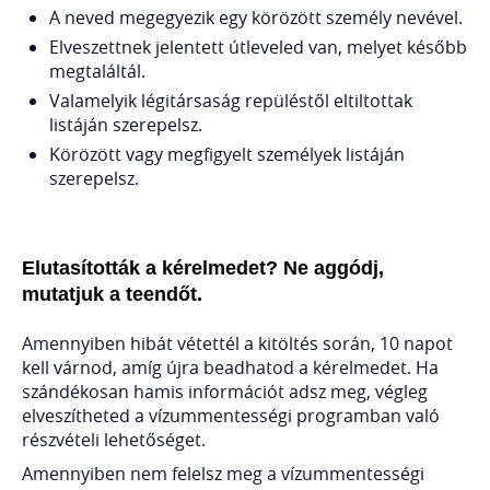
A neved megegyezik egy körözött személy nevével.
Elveszettnek jelentett útleveled van, melyet később
megtaláltál.
Valamelyik légitársaság repüléstől eltiltottak
listáján szerepelsz.
Körözött vagy megfigyelt személyek listáján
szerepelsz.
Elutasították a kérelmedet? Ne aggódj,
mutatjuk a teendőt.
Amennyiben hibát vétettél a kitöltés során, 10 napot
kell várnod, amíg újra beadhatod a kérelmedet. Ha
szándékosan hamis információt adsz meg, végleg
elveszítheted a vízummentességi programban való
részvételi lehetőséget.
Amennyiben nem felelsz meg a vízummentességi