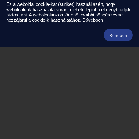
Ez a weboldal cookie-kat (sütiket) használ azért, hogy
weboldalunk használata során a lehető legjobb élményt tudjuk
Kapcsolat
biztosítani. A weboldalunkon történő további böngészéssel
hozzájárul a cookie-k használatához.
Bővebben
info@amerikaneked.com
+36 1 211 0911
Rendben
Legnépszerűbb amerikai útjaink
Los Angeles – Las Vegas
Maja Riviéra rejtett kincsei
Oahu – Kauai – Maui
Punta Cana
Kuba – Varadero