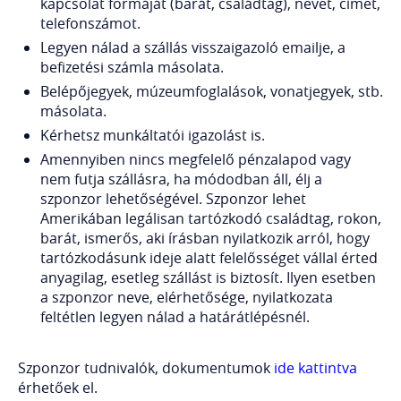
kapcsolat formáját (barát, családtag), nevet, címet,
telefonszámot.
Legyen nálad a szállás visszaigazoló emailje, a
befizetési számla másolata.
Belépőjegyek, múzeumfoglalások, vonatjegyek, stb.
másolata.
Kérhetsz munkáltatói igazolást is.
Amennyiben nincs megfelelő pénzalapod vagy
nem futja szállásra, ha módodban áll, élj a
szponzor lehetőségével. Szponzor lehet
Amerikában legálisan tartózkodó családtag, rokon,
barát, ismerős, aki írásban nyilatkozik arról, hogy
tartózkodásunk ideje alatt felelősséget vállal érted
anyagilag, esetleg szállást is biztosít. Ilyen esetben
a szponzor neve, elérhetősége, nyilatkozata
feltétlen legyen nálad a határátlépésnél.
Szponzor tudnivalók, dokumentumok
ide kattintva
érhetőek el.