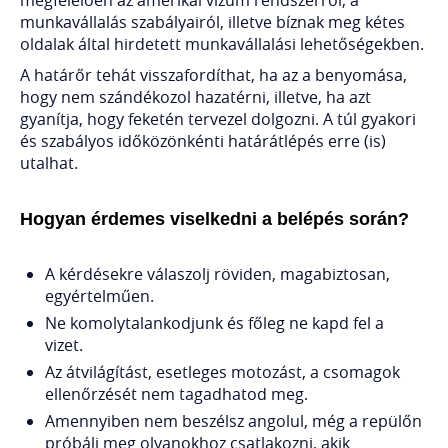
munkavállalás szabályairól, illetve bíznak meg kétes
oldalak által hirdetett munkavállalási lehetőségekben.
A határőr tehát visszafordíthat, ha az a benyomása,
hogy nem szándékozol hazatérni, illetve, ha azt
gyanítja, hogy feketén tervezel dolgozni. A túl gyakori
és szabályos időközönkénti határátlépés erre (is)
utalhat.
Hogyan érdemes viselkedni a belépés során?
A kérdésekre válaszolj röviden, magabiztosan,
egyértelműen.
Ne komolytalankodjunk és főleg ne kapd fel a
vizet.
Az átvilágítást, esetleges motozást, a csomagok
ellenőrzését nem tagadhatod meg.
Amennyiben nem beszélsz angolul, még a repülőn
próbálj meg olyanokhoz csatlakozni, akik