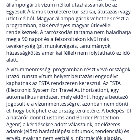
állampolgárok vízum nélkül utazhassanak be az
Egyesült Államok területére turisztikai, átutazási vagy
üzleti célból. Magyar állampolgárok vehetnek részt a
programban, akik érvényes magyar útlevéllel
rendelkeznek. A tartózkodás tartama nem haladhatja
meg a 90 napot és a felsoroltakon kívül más
tevékenység (pl. munkavégzés, tanulmányok,
házasságkötés amerikai féllel) nem folytatható ez idő
alatt.
A vízummentességi programban részt vevő országok
utazói turista vízum helyett beutazási engedélyt
kaphatnak az ESTA rendszeren keresztül. Az ESTA
(Electronic System for Travel Authorization), egy
automatikus rendszer, mely eldönti, hogy a beutazó
jogosult-e a vízummentességre, azonban nem dönti
el, hogy beléphet-e az ország területére. A belépésről
a határőr dönt (Customs and Border Protection
Agent) a kérdésekre adott válaszaink, az előzetes
adatok (előző határátlépési dátumok, tendenciák) és
egyéb, gyakran nem verbális információk alapján.