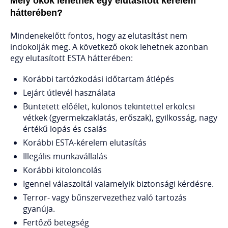
Mely okok lehetnek egy elutasított kérelem
hátterében?
Mindenekelőtt fontos, hogy az elutasítást nem
indokolják meg. A következő okok lehetnek azonban
egy elutasított ESTA hátterében:
Korábbi tartózkodási időtartam átlépés
Lejárt útlevél használata
Büntetett előélet, különös tekintettel erkölcsi
vétkek (gyermekzaklatás, erőszak), gyilkosság, nagy
értékű lopás és csalás
Korábbi ESTA-kérelem elutasítás
Illegális munkavállalás
Korábbi kitoloncolás
Igennel válaszoltál valamelyik biztonsági kérdésre.
Terror- vagy bűnszervezethez való tartozás
gyanúja.
Fertőző betegség