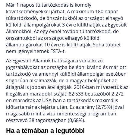
Már 1 napos túltartózkodás is komoly
következményekkel járhat. A maximum 180 napot
túltartózkodó, de önszántukból az országot elhagyó
külföldi állampolgárokat 3 évre kitilthatják az Egyesült
Államokból. Az egy évnél tovább túltartózkodó, de
önszántukból az országot elhagyó külföldi
állampolgárokat 10 évre is kitilthatják. Soha többet
nem igényelhetnek ESTA-t.
Az Egyesült Államok hatóságai a vonatkozó
jogszabályokat az országba belépni kívánó és már ott
tartózkodó valamennyi külföldi állampolgár esetében
szigorúan alkalmazzák, de a magyar belépőket az
átlagnál is jobban átvilágítják. 2016-ban mi vezettük az
illegálisan maradók listáját. 82 533 beutazóból 2 272-
en maradtak az USA-ban a tartózkodás maximális
időtartamának lejárta után. Ez az arány (2,75%) jóval
magasabb mint a vízummentességi programban
résztvevő 38 tagországban (0,68%).
Ha a témában a legutóbbi