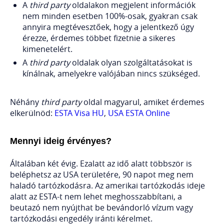
A
third party
oldalakon megjelent információk
nem minden esetben 100%-osak, gyakran csak
annyira megtévesztőek, hogy a jelentkező úgy
érezze, érdemes többet fizetnie a sikeres
kimenetelért.
A
third party
oldalak olyan szolgáltatásokat is
kínálnak, amelyekre valójában nincs szükséged.
Néhány
third party
oldal magyarul, amiket érdemes
elkerülnöd:
ESTA Visa HU
,
USA ESTA Online
Mennyi ideig érvényes?
Általában két évig. Ezalatt az idő alatt többször is
beléphetsz az USA területére, 90 napot meg nem
haladó tartózkodásra. Az amerikai tartózkodás ideje
alatt az ESTA-t nem lehet meghosszabbítani, a
beutazó nem nyújthat be bevándorló vízum vagy
tartózkodási engedély iránti kérelmet.