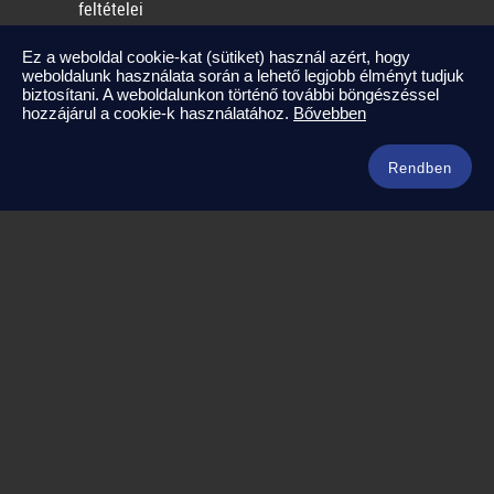
feltételei
2025-09-17
Ez a weboldal cookie-kat (sütiket) használ azért, hogy
weboldalunk használata során a lehető legjobb élményt tudjuk
Kapcsolat
biztosítani. A weboldalunkon történő további böngészéssel
hozzájárul a cookie-k használatához.
Bővebben
info@amerikaneked.com
+36 1 211 0911
Rendben
Legnépszerűbb amerikai útjaink
Los Angeles – Las Vegas
Maja Riviéra rejtett kincsei
Oahu – Kauai – Maui
Punta Cana
Kuba – Varadero