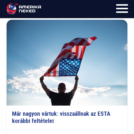
ESTA
FŐOLDAL
UTAK
HÍRLEVÉL
BLOG
RÓLUNK
KÉPEK
Már nagyon vártuk: visszaállnak az ESTA 
korábbi feltételei