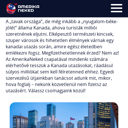
Kanadai nyaralás
A „tavak országa”, de még inkább a „nyugalom-béke-
jólét” állama Kanada, ahova turisták milliói
FŐOLDAL
szeretnének eljutni. Elképesztő természeti kincsek,
szuper városok és hihetetlen élmények várnak egy
UTAK
kanadai utazás során, amire egész életedben
emlékezni fogsz. Megfizethetetlennek érzed? Nem az!
HÍRLEVÉL
Az AmerikaNeked csapatával mindenki számára
elérhetővé tesszük a Kanada utazásokat, ráadásul
BLOG
súlyos milliókat sem kell félretenned ehhez. Egyedi
szervezésű útjainkban tanácsot adunk mit, mikor,
RÓLUNK
hova foglalj – nekünk közvetlenül nem fizetsz az
utazásért. Válassz csomagjaink közül!
KÉPEK