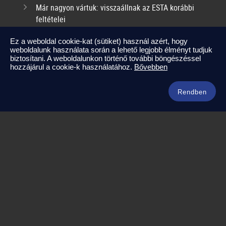
Már nagyon vártuk: visszaállnak az ESTA korábbi
feltételei
2025-09-17
Ez a weboldal cookie-kat (sütiket) használ azért, hogy
weboldalunk használata során a lehető legjobb élményt tudjuk
Kapcsolat
biztosítani. A weboldalunkon történő további böngészéssel
hozzájárul a cookie-k használatához.
Bővebben
info@amerikaneked.com
+36 1 211 0911
Rendben
Legnépszerűbb amerikai útjaink
Los Angeles – Las Vegas
Maja Riviéra rejtett kincsei
Oahu – Kauai – Maui
Punta Cana