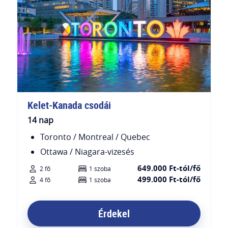
Kelet-Kanada csodái
14 nap
Toronto / Montreal / Quebec
Ottawa / Niagara-vizesés
649.000 Ft-tól/fő
2 fő
1 szoba
499.000 Ft-tól/fő
4 fő
1 szoba
Érdekel