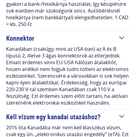
gyakori a bank-/hitelkártya használat, így készpénzre
sok esetben már szükségünk sincs. Autóbérlésnél
hitelkártya (nem bankkártya!) elengedhetetlen. 1 CAD
= kb. 250 Ft
Konnektor
Kanadában (csakúgy, mint az USA-ban) az A és B
típusú 2, illetve 3 ágas konnektorok az elterjedtek.
Emiatt érdemes vinni EU-USA hálózati átalakítót,
hiszen anélkül nem fogjuk tudni tölteni az elektromos
eszközeinket. Szerencsére a városokban is sok helyen
kapni ilyen átalakítókat. Érdekesség, hogy az európai
220-230 V-tal szemben Kanadában csak 110 V a
feszültség. Ezt érdemes szem előtt tartani, ha aktívan
szeretnénk elektronikai eszközöket használni.
Kell vízum egy kanadai utazáshoz?
2016 óta Kanadába már nem kell klasszikus vízum,
csak egy ún. „elektronikus utazási engedély” (eTA). Ezt