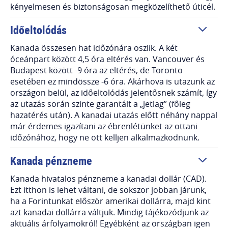
kényelmesen és biztonságosan megközelíthető úticél.
Időeltolódás
Kanada összesen hat időzónára oszlik. A két
óceánpart között 4,5 óra eltérés van. Vancouver és
Budapest között -9 óra az eltérés, de Toronto
esetében ez mindössze -6 óra. Akárhova is utazunk az
országon belül, az időeltolódás jelentősnek számít, így
az utazás során szinte garantált a „jetlag” (főleg
hazatérés után). A kanadai utazás előtt néhány nappal
már érdemes igazítani az ébrenlétünket az ottani
időzónához, hogy ne ott kelljen alkalmazkodnunk.
Kanada pénzneme
Kanada hivatalos pénzneme a kanadai dollár (CAD).
Ezt itthon is lehet váltani, de sokszor jobban járunk,
ha a Forintunkat először amerikai dollárra, majd kint
azt kanadai dollárra váltjuk. Mindig tájékozódjunk az
aktuális árfolyamokról! Egyébként az országban igen