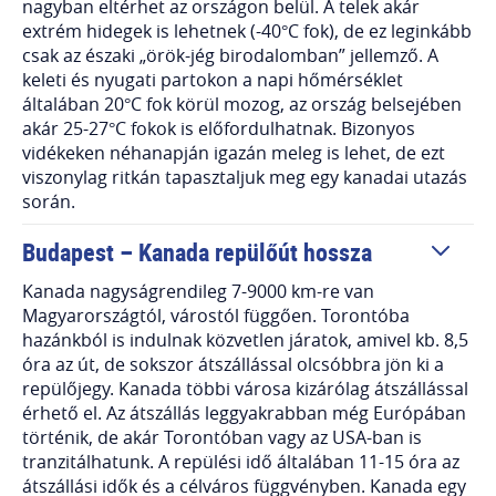
nagyban eltérhet az országon belül. A telek akár
extrém hidegek is lehetnek (-40°C fok), de ez leginkább
csak az északi „örök-jég birodalomban” jellemző. A
keleti és nyugati partokon a napi hőmérséklet
általában 20°C fok körül mozog, az ország belsejében
akár 25-27°C fokok is előfordulhatnak. Bizonyos
vidékeken néhanapján igazán meleg is lehet, de ezt
viszonylag ritkán tapasztaljuk meg egy kanadai utazás
során.
Budapest – Kanada repülőút hossza
Kanada nagyságrendileg 7-9000 km-re van
Magyarországtól, várostól függően. Torontóba
hazánkból is indulnak közvetlen járatok, amivel kb. 8,5
óra az út, de sokszor átszállással olcsóbbra jön ki a
repülőjegy. Kanada többi városa kizárólag átszállással
érhető el. Az átszállás leggyakrabban még Európában
történik, de akár Torontóban vagy az USA-ban is
tranzitálhatunk. A repülési idő általában 11-15 óra az
átszállási idők és a célváros függvényben. Kanada egy