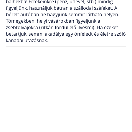
balhékba! Értékeinkre (pénz, útlevél, stb.) mindig
figyeljünk, használjuk bátran a szállodai széfeket. A
bérelt autóban ne hagyjunk semmit látható helyen.
Tömegekben, helyi vásárokban figyeljünk a
zsebtolvajokra (ritkán fordul elő ilyesmi). Ha ezeket
betartjuk, semmi akadálya egy önfeledt és életre szóló
kanadai utazásnak.