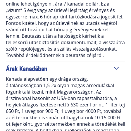
online lehet igényelni, ára 7 kanadai dollár. Ez a
„vízum” 5 évig vagy az útlevél lejártáig érvényes és
egyszerre max. 6 hónap kint tartózkodásra jogosít fel.
Fontos kitétel, hogy az útlevélnek az utazás végétől
számított további hat hónapig érvényesnek kell
lennie. Beutazás után a hatóságok kérhetik a
teljeskörű utasbiztosítás dokumentumait, a visszaútra
szóló repülőjegyet és a szállás visszaigazolásunkat.
Továbbá érdeklődhetnek a beutazás céljáról.
Árak Kanadában
Kanada alapvetően egy drága ország,
általánosságban 1,5-2x olyan magas árcédulákkal
fogunk találkozni, mint Magyarországon. Az
árszínvonal hasonlít az USA-ban tapasztalhatóra, a
helyiek átlagos fizetése nettó 630 ezer Forint. 1 liter tej
650 Ft, 1 üveg sör 900 Ft, 1 üveg bor 4000 Ft, továbbá
az éttermekben is simán otthagyhatunk 10-15.000 Ft-
ot fejenként, gyorséttermekben ennek a töredékét kell
csak kifizetni. A boltokban is jellemzőek a magasabb