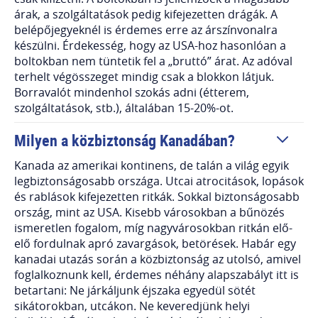
árak, a szolgáltatások pedig kifejezetten drágák. A
belépőjegyeknél is érdemes erre az árszínvonalra
készülni. Érdekesség, hogy az USA-hoz hasonlóan a
boltokban nem tüntetik fel a „bruttó” árat. Az adóval
terhelt végösszeget mindig csak a blokkon látjuk.
Borravalót mindenhol szokás adni (étterem,
szolgáltatások, stb.), általában 15-20%-ot.
Milyen a közbiztonság Kanadában?
Kanada az amerikai kontinens, de talán a világ egyik
legbiztonságosabb országa. Utcai atrocitások, lopások
és rablások kifejezetten ritkák. Sokkal biztonságosabb
ország, mint az USA. Kisebb városokban a bűnözés
ismeretlen fogalom, míg nagyvárosokban ritkán elő-
elő fordulnak apró zavargások, betörések. Habár egy
kanadai utazás során a közbiztonság az utolsó, amivel
foglalkoznunk kell, érdemes néhány alapszabályt itt is
betartani: Ne járkáljunk éjszaka egyedül sötét
sikátorokban, utcákon. Ne keveredjünk helyi