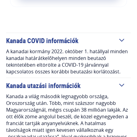
Kanada COVID információk
A kanadai kormány 2022. október 1. hatállyal minden
kanadai határátkelőhelyen minden beutazó
tekintetében eltörölte a COVID-19 járvánnyal
kapcsolatos összes korábbi beutazási korlátozást.
Kanada utazási információk
Kanada a világ második legnagyobb országa,
Oroszország után. Több, mint százszor nagyobb
Magyarországnál, mégis csupán 38 millióan lakják. Az
ott élők zöme angolul beszél, de közel egynegyeden a
franciát tartják anyanyelvüknek. A hatalmas
távolságok miatt igen kevesen vállalkoznak egy
„összkanadai utazásra”. Jóval gyakoribbak a bizonyos