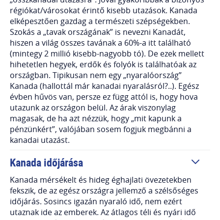
régiókat/városokat érintő kisebb utazások. Kanada
elképesztően gazdag a természeti szépségekben.
Szokás a „tavak országának” is nevezni Kanadát,
hiszen a világ összes tavának a 60%-a itt található
(mintegy 2 millió kisebb-nagyobb tó). De ezek mellett
hihetetlen hegyek, erdők és folyók is találhatóak az
országban. Tipikusan nem egy „nyaralóország”
Kanada (hallottál már kanadai nyaralásról?..). Egész
évben hűvös van, persze ez függ attól is, hogy hova
utazunk az országon belül. Az árak viszonylag
magasak, de ha azt nézzük, hogy „mit kapunk a
pénzünkért”, valójában sosem fogjuk megbánni a
kanadai utazást.
Kanada időjárása
Kanada mérsékelt és hideg éghajlati övezetekben
fekszik, de az egész országra jellemző a szélsőséges
időjárás. Sosincs igazán nyaraló idő, nem ezért
utaznak ide az emberek. Az átlagos téli és nyári idő