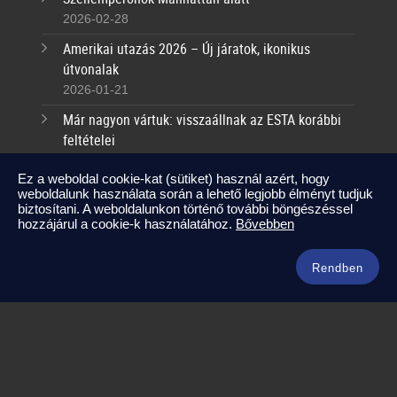
2026-02-28
Amerikai utazás 2026 – Új járatok, ikonikus
útvonalak
2026-01-21
Már nagyon vártuk: visszaállnak az ESTA korábbi
feltételei
2025-09-17
Ez a weboldal cookie-kat (sütiket) használ azért, hogy
weboldalunk használata során a lehető legjobb élményt tudjuk
Kapcsolat
biztosítani. A weboldalunkon történő további böngészéssel
hozzájárul a cookie-k használatához.
Bővebben
info@amerikaneked.com
+36 1 211 0911
Rendben
Legnépszerűbb amerikai útjaink
Los Angeles – Las Vegas