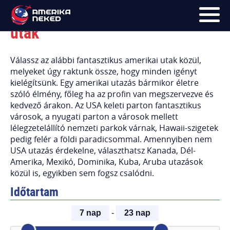
Személyre szabott amerikai
utak
FŐOLDAL
Válassz az alábbi fantasztikus amerikai utak közül,
melyeket úgy raktunk össze, hogy minden igényt
UTAK
kielégítsünk. Egy amerikai utazás bármikor életre
szóló élmény, főleg ha az profin van megszervezve és
HÍRLEVÉL
kedvező árakon. Az USA keleti parton fantasztikus
városok, a nyugati parton a városok mellett
BLOG
lélegzetelállító nemzeti parkok várnak, Hawaii-szigetek
pedig felér a földi paradicsommal. Amennyiben nem
RÓLUNK
USA utazás érdekelne, választhatsz Kanada, Dél-
Amerika, Mexikó, Dominika, Kuba, Aruba utazások
KÉPEK
közül is, egyikben sem fogsz csalódni.
Időtartam
7 nap
-
23 nap