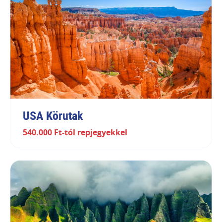
USA Körutak
540.000 Ft-tól repjegyekkel