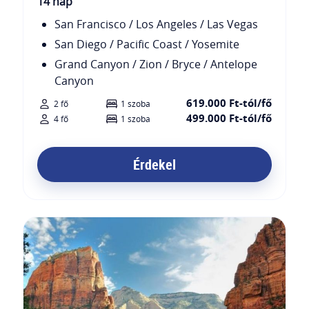
14 nap
San Francisco / Los Angeles / Las Vegas
San Diego / Pacific Coast / Yosemite
Grand Canyon / Zion / Bryce / Antelope
Canyon
619.000 Ft-tól/fő
2 fő
1 szoba
499.000 Ft-tól/fő
4 fő
1 szoba
Érdekel