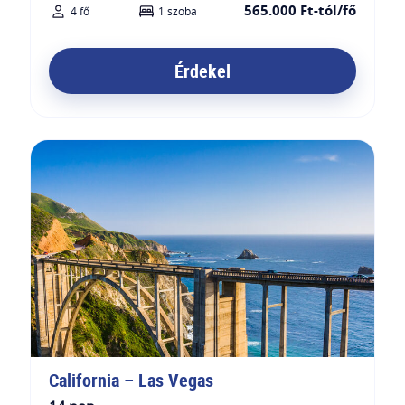
565.000 Ft-tól/fő
4 fő
1 szoba
Érdekel
California – Las Vegas