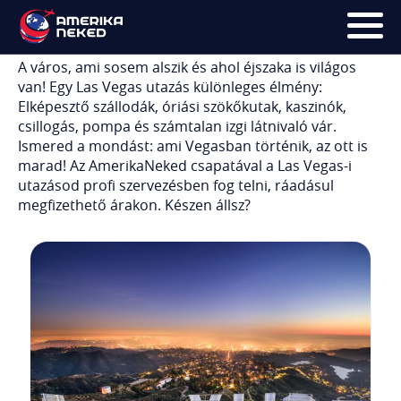
Las Vegas utazás
A város, ami sosem alszik és ahol éjszaka is világos
van! Egy Las Vegas utazás különleges élmény:
FŐOLDAL
Elképesztő szállodák, óriási szökőkutak, kaszinók,
csillogás, pompa és számtalan izgi látnivaló vár.
UTAK
Ismered a mondást: ami Vegasban történik, az ott is
marad! Az AmerikaNeked csapatával a Las Vegas-i
HÍRLEVÉL
utazásod profi szervezésben fog telni, ráadásul
megfizethető árakon. Készen állsz?
BLOG
RÓLUNK
KÉPEK