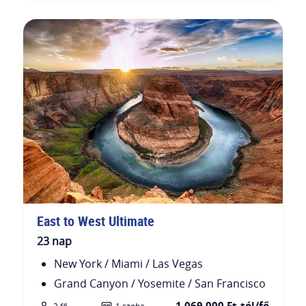
East to West Ultimate
23 nap
New York / Miami / Las Vegas
Grand Canyon / Yosemite / San Francisco
1.069.000 Ft-tól/fő