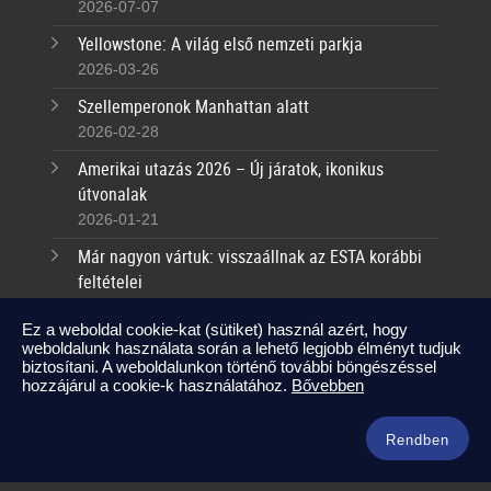
2026-07-07
Yellowstone: A világ első nemzeti parkja
2026-03-26
Szellemperonok Manhattan alatt
2026-02-28
Amerikai utazás 2026 – Új járatok, ikonikus
útvonalak
2026-01-21
Már nagyon vártuk: visszaállnak az ESTA korábbi
feltételei
2025-09-17
Ez a weboldal cookie-kat (sütiket) használ azért, hogy
weboldalunk használata során a lehető legjobb élményt tudjuk
Kapcsolat
biztosítani. A weboldalunkon történő további böngészéssel
hozzájárul a cookie-k használatához.
Bővebben
info@amerikaneked.com
+36 1 211 0911
Rendben