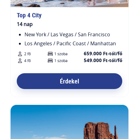
Top 4 City
14 nap
New York / Las Vegas / San Francisco
Los Angeles / Pacific Coast / Manhattan
659.000 Ft-tól/fő
2 fő
1 szoba
549.000 Ft-tól/fő
4 fő
1 szoba
Érdekel