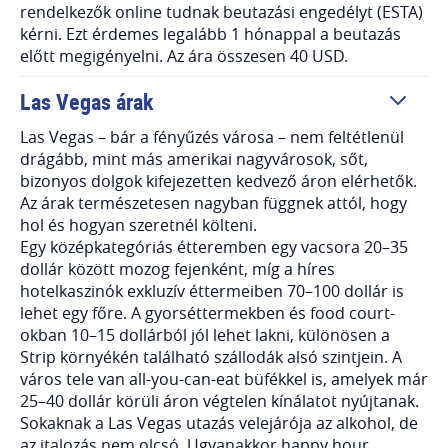
rendelkezők online tudnak beutazási engedélyt (ESTA)
kérni. Ezt érdemes legalább 1 hónappal a beutazás
előtt megigényelni. Az ára összesen 40 USD.
Las Vegas árak
Las Vegas – bár a fényűzés városa – nem feltétlenül
drágább, mint más amerikai nagyvárosok, sőt,
bizonyos dolgok kifejezetten kedvező áron elérhetők.
Az árak természetesen nagyban függnek attól, hogy
hol és hogyan szeretnél költeni.
Egy középkategóriás étteremben egy vacsora 20–35
dollár között mozog fejenként, míg a híres
hotelkaszinók exkluzív éttermeiben 70–100 dollár is
lehet egy főre. A gyorséttermekben és food court-
okban 10–15 dollárból jól lehet lakni, különösen a
Strip környékén található szállodák alsó szintjein. A
város tele van all-you-can-eat büfékkel is, amelyek már
25–40 dollár körüli áron végtelen kínálatot nyújtanak.
Sokaknak a Las Vegas utazás velejárója az alkohol, de
az italozás nem olcsó. Ugyanakkor happy hour