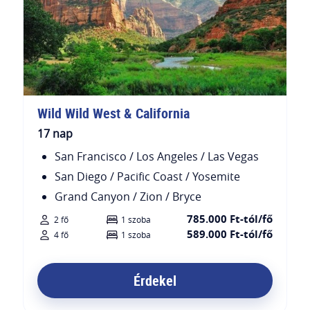
Wild Wild West & California
17 nap
San Francisco / Los Angeles / Las Vegas
San Diego / Pacific Coast / Yosemite
Grand Canyon / Zion / Bryce
785.000 Ft-tól/fő
2 fő
1 szoba
589.000 Ft-tól/fő
4 fő
1 szoba
Érdekel