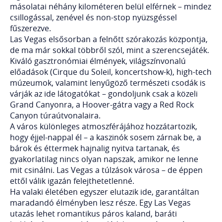
másolatai néhány kilométeren belül elférnek – mindez
csillogással, zenével és non-stop nyüzsgéssel
fűszerezve.
Las Vegas elsősorban a felnőtt szórakozás központja,
de ma már sokkal többről szól, mint a szerencsejáték.
Kiváló gasztronómiai élmények, világszínvonalú
előadások (Cirque du Soleil, koncertshow-k), high-tech
múzeumok, valamint lenyűgöző természeti csodák is
várják az ide látogatókat – gondoljunk csak a közeli
Grand Canyonra, a Hoover-gátra vagy a Red Rock
Canyon túraútvonalaira.
A város különleges atmoszférájához hozzátartozik,
hogy éjjel-nappal él – a kaszinók sosem zárnak be, a
bárok és éttermek hajnalig nyitva tartanak, és
gyakorlatilag nincs olyan napszak, amikor ne lenne
mit csinálni. Las Vegas a túlzások városa – de éppen
ettől válik igazán felejthetetlenné.
Ha valaki életében egyszer elutazik ide, garantáltan
maradandó élményben lesz része. Egy Las Vegas
utazás lehet romantikus páros kaland, baráti