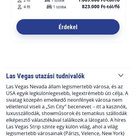
2 fő
1 szoba
823.000 Ft-tól/fő
4 fő
1 szoba
Érdekel
Las Vegas utazási tudnivalók
Las Vegas Nevada állam legismertebb városa, és az
USA egyik legkülönlegesebb, legextrémebb úti célja. A
sivatag közepén emelkedő neonfények városa nem
véletlenül viseli a „Sin City” becenevet – itt a kaszinók,
luxusszállodák, showműsorok és tematikus szállodák
elképesztő választékával találkozik a látogató. A híres
Las Vegas Strip szinte egy külön világ, ahol a világ
legismertebb városainak (Párizs, Velence, New York)