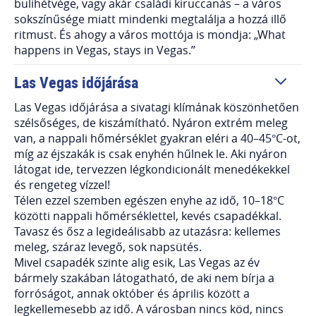
bulihétvége, vagy akár családi kiruccanás – a város
sokszínűsége miatt mindenki megtalálja a hozzá illő
ritmust. És ahogy a város mottója is mondja: „What
happens in Vegas, stays in Vegas.”
Las Vegas időjárása
Las Vegas időjárása a sivatagi klímának köszönhetően
szélsőséges, de kiszámítható. Nyáron extrém meleg
van, a nappali hőmérséklet gyakran eléri a 40–45°C-ot,
míg az éjszakák is csak enyhén hűlnek le. Aki nyáron
látogat ide, tervezzen légkondicionált menedékekkel
és rengeteg vízzel!
Télen ezzel szemben egészen enyhe az idő, 10–18°C
közötti nappali hőmérséklettel, kevés csapadékkal.
Tavasz és ősz a legideálisabb az utazásra: kellemes
meleg, száraz levegő, sok napsütés.
Mivel csapadék szinte alig esik, Las Vegas az év
bármely szakában látogatható, de aki nem bírja a
forróságot, annak október és április között a
legkellemesebb az idő. A városban nincs köd, nincs