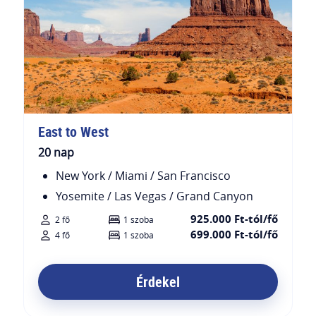
East to West
20 nap
New York / Miami / San Francisco
Yosemite / Las Vegas / Grand Canyon
925.000 Ft-tól/fő
2 fő
1 szoba
699.000 Ft-tól/fő
4 fő
1 szoba
Érdekel