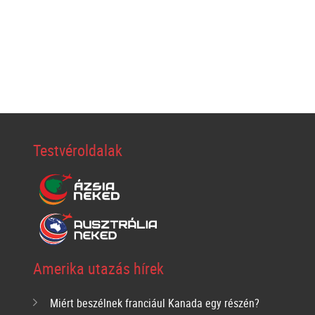
Testvéroldalak
Amerika utazás hírek
Miért beszélnek franciául Kanada egy részén?