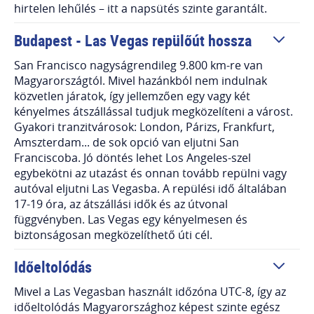
hirtelen lehűlés – itt a napsütés szinte garantált.
Budapest - Las Vegas repülőút hossza
San Francisco nagyságrendileg 9.800 km-re van
Magyarországtól. Mivel hazánkból nem indulnak
közvetlen járatok, így jellemzően egy vagy két
kényelmes átszállással tudjuk megközelíteni a várost.
Gyakori tranzitvárosok: London, Párizs, Frankfurt,
Amszterdam... de sok opció van eljutni San
Franciscoba. Jó döntés lehet Los Angeles-szel
egybekötni az utazást és onnan tovább repülni vagy
autóval eljutni Las Vegasba. A repülési idő általában
17-19 óra, az átszállási idők és az útvonal
függvényben. Las Vegas egy kényelmesen és
biztonságosan megközelíthető úti cél.
Időeltolódás
Mivel a Las Vegasban használt időzóna UTC-8, így az
időeltolódás Magyarországhoz képest szinte egész