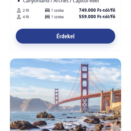
Canyonland / Arches / Capitol Reef
749.000 Ft-tól/fő
2 fő
1 szoba
559.000 Ft-tól/fő
4 fő
1 szoba
Érdekel