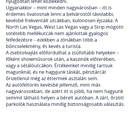
nyugodtan lehet közlekedni.
Ugyanakkor – mint minden nagyvárosban – itt is
érdemes óvatosnak lenni a belvárostól távolabbi,
kevésbé frekventált utcákban, különösen éjszaka. A
North Las Vegas, West Las Vegas vagy a Strip mögötti
sötétebb mellékutcák nem ajánlottak gyalogos
felfedezésre – ezekben a zónákban több a
bűncselekmény, és kevés a turista.
A zsebtolvajlás előfordulhat a zsúfoltabb helyeken –
főként showműsorok után, a kaszinók előterében,
vagy a sétálóutcákon. Értékeinket mindig tartsuk
magunknál, és ne hagyjunk táskát, pénztárcát
őrizetlenül még az éttermek asztalán sem.
Az autófeltörés kevésbé jellemző, mint más
nagyvárosokban, de azért itt is jobb, ha nem hagyunk
semmit látható helyen a bérelt autóban. A zárt, őrzött
parkolók használata mindig biztonságosabb választás.