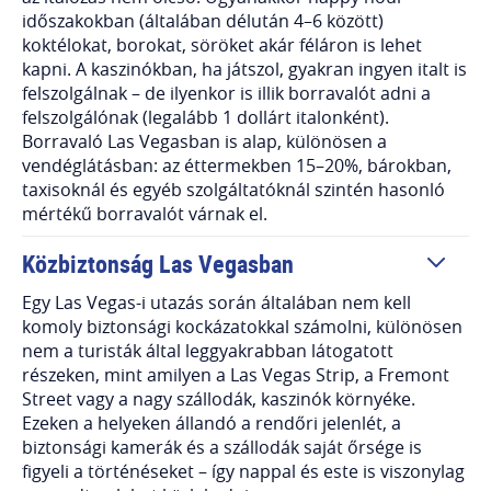
időszakokban (általában délután 4–6 között)
koktélokat, borokat, söröket akár féláron is lehet
kapni. A kaszinókban, ha játszol, gyakran ingyen italt is
felszolgálnak – de ilyenkor is illik borravalót adni a
felszolgálónak (legalább 1 dollárt italonként).
Borravaló Las Vegasban is alap, különösen a
vendéglátásban: az éttermekben 15–20%, bárokban,
taxisoknál és egyéb szolgáltatóknál szintén hasonló
mértékű borravalót várnak el.
Közbiztonság Las Vegasban
Egy Las Vegas-i utazás során általában nem kell
komoly biztonsági kockázatokkal számolni, különösen
nem a turisták által leggyakrabban látogatott
részeken, mint amilyen a Las Vegas Strip, a Fremont
Street vagy a nagy szállodák, kaszinók környéke.
Ezeken a helyeken állandó a rendőri jelenlét, a
biztonsági kamerák és a szállodák saját őrsége is
figyeli a történéseket – így nappal és este is viszonylag