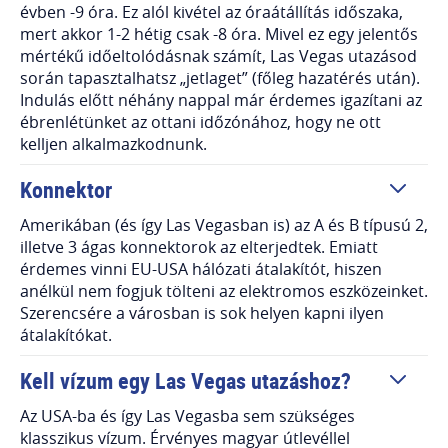
évben -9 óra. Ez alól kivétel az óraátállítás időszaka,
mert akkor 1-2 hétig csak -8 óra. Mivel ez egy jelentős
mértékű időeltolódásnak számít, Las Vegas utazásod
során tapasztalhatsz „jetlaget” (főleg hazatérés után).
Indulás előtt néhány nappal már érdemes igazítani az
ébrenlétünket az ottani időzónához, hogy ne ott
kelljen alkalmazkodnunk.
Konnektor
Amerikában (és így Las Vegasban is) az A és B típusú 2,
illetve 3 ágas konnektorok az elterjedtek. Emiatt
érdemes vinni EU-USA hálózati átalakítót, hiszen
anélkül nem fogjuk tölteni az elektromos eszközeinket.
Szerencsére a városban is sok helyen kapni ilyen
átalakítókat.
Kell vízum egy Las Vegas utazáshoz?
Az USA-ba és így Las Vegasba sem szükséges
klasszikus vízum. Érvényes magyar útlevéllel