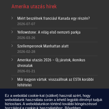
Amerika utazás hírek
Miért beszélnek franciául Kanada egy részén?
2026-07-07
Yellowstone: A világ első nemzeti parkja
2026-03-26
Szellemperonok Manhattan alatt
2026-02-28
Amerikai utazás 2026 – Új járatok, ikonikus
útvonalak
2026-01-21
Már nagyon vártuk: visszaállnak az ESTA korábbi
feltételei
2025-09-17
Ez a weboldal cookie-kat (sütiket) használ azért, hogy
weboldalunk használata során a lehető legjobb élményt tudjuk
Kapcsolat
biztosítani. A weboldalunkon történő további böngészéssel
hozzájárul a cookie-k használatához.
Bővebben