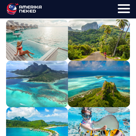
Bora Bora képek
FŐOLDAL
UTAK
HÍRLEVÉL
BLOG
RÓLUNK
KÉPEK