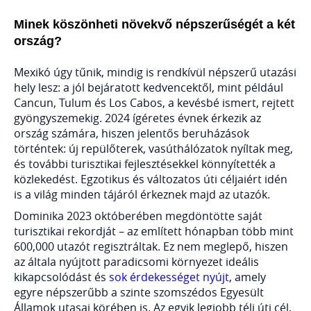
Minek köszönheti növekvő népszerűségét a két
ország?
Mexikó úgy tűnik, mindig is rendkívül népszerű utazási
hely lesz: a jól bejáratott kedvencektől, mint például
Cancun, Tulum és Los Cabos, a kevésbé ismert, rejtett
gyöngyszemekig. 2024 ígéretes évnek érkezik az
ország számára, hiszen jelentős beruházások
történtek: új repülőterek, vasúthálózatok nyíltak meg,
és további turisztikai fejlesztésekkel könnyítették a
közlekedést. Egzotikus és változatos úti céljaiért idén
is a világ minden tájáról érkeznek majd az utazók.
Dominika 2023 októberében megdöntötte saját
turisztikai rekordját – az említett hónapban több mint
600,000 utazót regisztráltak. Ez nem meglepő, hiszen
az általa nyújtott paradicsomi környezet ideális
kikapcsolódást és
sok érdekességet nyújt
, amely
egyre népszerűbb a szinte szomszédos Egyesült
Államok utasai körében is. Az egyik legjobb téli úti cél,