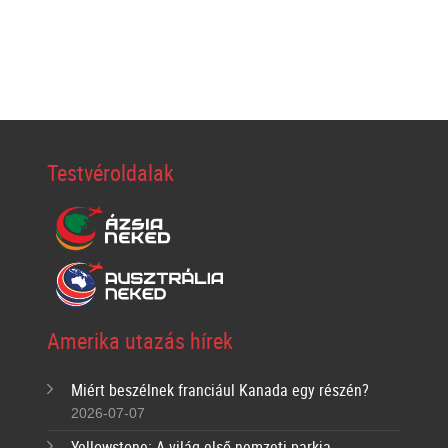
Testvéroldalak
Amerika utazás hírek
Miért beszélnek franciául Kanada egy részén?
2026-07-07
Yellowstone: A világ első nemzeti parkja