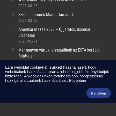
2026-03-26
Szellemperonok Manhattan alatt
2026-02-28
Amerikai utazás 2026 – Új járatok, ikonikus
útvonalak
2026-01-21
Már nagyon vártuk: visszaállnak az ESTA korábbi
feltételei
2025-09-17
Ez a weboldal cookie-kat (sütiket) használ azért, hogy
weboldalunk használata során a lehető legjobb élményt tudjuk
Kapcsolat
biztosítani. A weboldalunkon történő további böngészéssel
hozzájárul a cookie-k használatához.
Bővebben
info@amerikaneked.com
+36 1 211 0911
Rendben