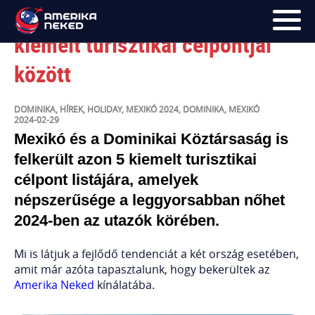
Mexikó és Dominika – 2024
kiemelt turisztikai célpontjai
között
FŐOLDAL
UTAK
DOMINIKA
,
HÍREK
,
HOLIDAY
,
MEXIKÓ
2024
,
DOMINIKA
,
MEXIKÓ
2024-02-29
HÍRLEVÉL
Mexikó és a Dominikai Köztársaság is
felkerült azon 5 kiemelt turisztikai
BLOG
célpont listájára, amelyek
RÓLUNK
népszerűsége a leggyorsabban nőhet
2024-ben az utazók körében.
KÉPEK
Mi is látjuk a fejlődő tendenciát a két ország esetében,
amit már azóta tapasztalunk, hogy bekerültek az
Amerika Neked
kínálatába.