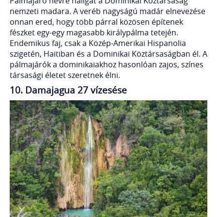
Pálmajáró névre hallgat a Dominikai Köztársaság
nemzeti madara. A veréb nagyságú madár elnevezése
onnan ered, hogy több párral közösen építenek
fészket egy-egy magasabb királypálma tetején.
Endemikus faj, csak a Közép-Amerikai Hispanolia
szigetén, Haitiban és a Dominikai Köztársaságban él. A
pálmajárók a dominikaiakhoz hasonlóan zajos, színes
társasági életet szeretnek élni.
10. Damajagua 27 vízesése