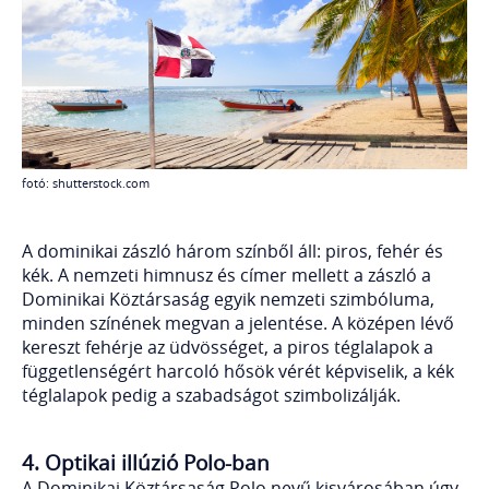
fotó: shutterstock.com
A dominikai zászló három színből áll: piros, fehér és
kék. A nemzeti himnusz és címer mellett a zászló a
Dominikai Köztársaság egyik nemzeti szimbóluma,
minden színének megvan a jelentése. A középen lévő
kereszt fehérje az üdvösséget, a piros téglalapok a
függetlenségért harcoló hősök vérét képviselik, a kék
téglalapok pedig a szabadságot szimbolizálják.
4
. Optikai illúzió Polo-ban
A Dominikai Köztársaság Polo nevű kisvárosában úgy