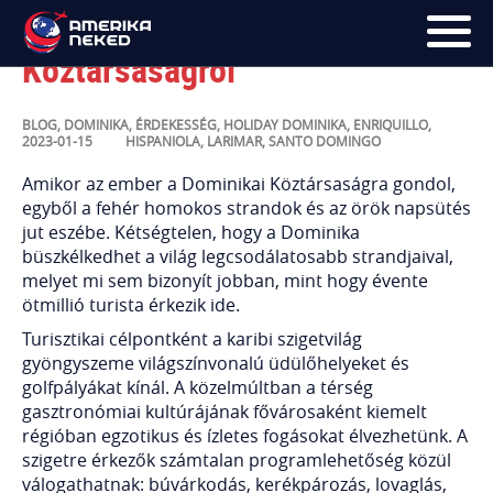
10 érdekesség a Dominikai
Köztársaságról
FŐOLDAL
BLOG
,
DOMINIKA
,
ÉRDEKESSÉG
,
HOLIDAY
DOMINIKA
,
ENRIQUILLO
,
2023-01-15
HISPANIOLA
,
LARIMAR
,
SANTO DOMINGO
UTAK
Amikor az ember a Dominikai Köztársaságra gondol,
egyből a fehér homokos strandok és az örök napsütés
HÍRLEVÉL
jut eszébe. Kétségtelen, hogy a Dominika
BLOG
büszkélkedhet a világ legcsodálatosabb strandjaival,
melyet mi sem bizonyít jobban, mint hogy évente
RÓLUNK
ötmillió turista érkezik ide.
Turisztikai célpontként a karibi szigetvilág
gyöngyszeme világszínvonalú üdülőhelyeket és
KÉPEK
golfpályákat kínál. A közelmúltban a térség
gasztronómiai kultúrájának fővárosaként kiemelt
régióban egzotikus és ízletes fogásokat élvezhetünk. A
szigetre érkezők számtalan programlehetőség közül
válogathatnak: búvárkodás, kerékpározás, lovaglás,