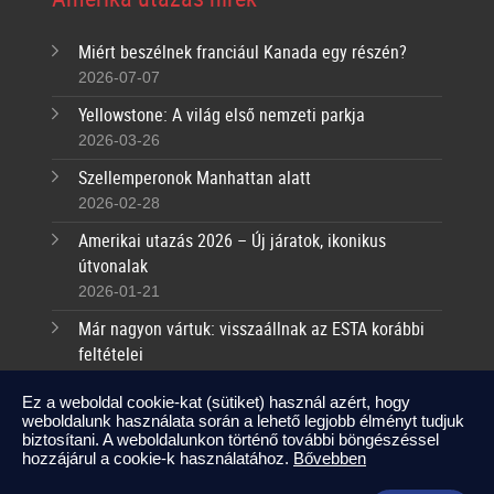
Miért beszélnek franciául Kanada egy részén?
2026-07-07
Yellowstone: A világ első nemzeti parkja
2026-03-26
Szellemperonok Manhattan alatt
2026-02-28
Amerikai utazás 2026 – Új járatok, ikonikus
útvonalak
2026-01-21
Már nagyon vártuk: visszaállnak az ESTA korábbi
feltételei
2025-09-17
Ez a weboldal cookie-kat (sütiket) használ azért, hogy
weboldalunk használata során a lehető legjobb élményt tudjuk
Kapcsolat
biztosítani. A weboldalunkon történő további böngészéssel
hozzájárul a cookie-k használatához.
Bővebben
info@amerikaneked.com