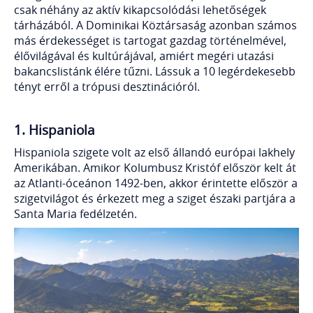
csak néhány az aktív kikapcsolódási lehetőségek
tárházából. A Dominikai Köztársaság azonban számos
más érdekességet is tartogat gazdag történelmével,
élővilágával és kultúrájával, amiért megéri utazási
bakancslistánk élére tűzni. Lássuk a 10 legérdekesebb
tényt erről a trópusi desztinációról.
1. Hispaniola
Hispaniola szigete volt az első állandó európai lakhely
Amerikában. Amikor Kolumbusz Kristóf először kelt át
az Atlanti-óceánon 1492-ben, akkor érintette először a
szigetvilágot és érkezett meg a sziget északi partjára a
Santa Maria fedélzetén.