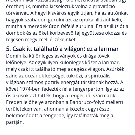
érezhetjük, mintha kicseleztük volna a gravitáció
törvényét. A hegyi kisváros egyik útján, ha az autónkat
hagyjuk szabadon gurulni azt az optikai illúziót kelti,
mintha a meredek úton felfelé gurulna. Ezt az illúziót a
dombok és az őket körbevevő táj együttese okozza és
teljesen megvicceli érzékeinket.
5. Csak itt található a világon: ez a larimar
Dominika különleges ásványok és drágakövek
lelőhelye. Az egyik ilyen különleges kőzet a larimar,
mely csak itt található meg az egész világon. Azúrkék
színe az óceánok kékségét tükrözi, a spirituális
világban számos pozitív energiát társítanak hozzá. A
követ 1974-ben fedezték fel a tengerparton, így az az
őslakosok azt hitték, hogy a tengerből származik.
Eredeti lelőhelye azonban a Bahoruco-folyó melletti
területeken van, ahonnan a kőzetek egy része
belemosódott a tengerbe, így találhatták meg a
partján.