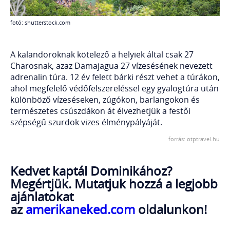
fotó: shutterstock.com
A kalandoroknak kötelező a helyiek által csak 27
Charosnak, azaz Damajagua 27 vízesésének nevezett
adrenalin túra. 12 év felett bárki részt vehet a túrákon,
ahol megfelelő védőfelszereléssel egy gyalogtúra után
különböző vízeséseken, zúgókon, barlangokon és
természetes csúszdákon át élvezhetjük a festői
szépségű szurdok vizes élménypályáját.
forrás: otptravel.hu
Kedvet kaptál Dominikához?
Megértjük.
Mutatjuk hozzá a legjobb
ajánlatokat
az
amerikaneked.com
oldalunkon!