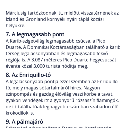
Márciusig tartózkodnak itt, mielőtt visszatérnének az
Izland és Grönland környéki nyári táplálkozási
helyükre.
7. A legmagasabb pont
A Karib-szigetvilág legmagasabb csúcsa, a Pico
Duarte. A Dominikai Köztársaságban található a karib
térség legalacsonyabban és legmagasabb fekvő
régiója is. A 3.087 méteres Pico Duarte hegycsúcsát
évente közel 3.000 turista hódítja meg.
8. Az Enriquillo-tó
A legalacsonyabb pontja ezzel szemben az Enriquillo-
tó, mely magas sótartalmáról híres. Nagyon
színpompás és gazdag élővilág veszi körbe a tavat,
gyakori vendégek itt a gyönyörű rózsaszín flamingók,
de itt találhatóak legnagyobb számban szabadon élő
krokodilok is.
9. A pálmajáró