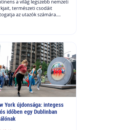
tinens a világ legszebb nemzeti
kjait, természeti csodáit
togatja az utazók számára....
w York újdonsága: integess 
lós időben egy Dublinban 
tálónak 