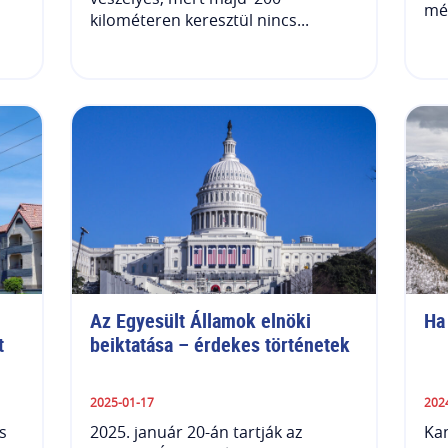
mér
kilométeren keresztül nincs...
Az Egyesült Államok elnöki 
Ha
t
beiktatása – érdekes történetek
2025-01-17
202
s
2025. január 20-án tartják az
Kan