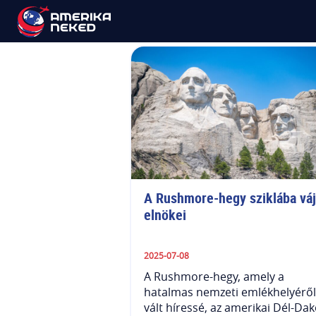
Érdekesség
A Rushmore-hegy sziklába vájt
elnökei
2025-07-08
A Rushmore-hegy, amely a
hatalmas nemzeti emlékhelyéről
vált híressé, az amerikai Dél-Da