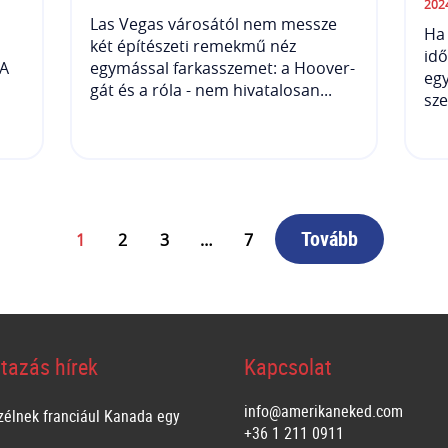
202
Las Vegas városától nem messze
Ha 
két építészeti remekmű néz
id
SA
egymással farkasszemet: a Hoover-
eg
gát és a róla - nem hivatalosan...
sze
Tovább
1
2
3
…
7
tazás hírek
Kapcsolat
info@amerikaneked.com
zélnek franciául Kanada egy
+36 1 211 0911