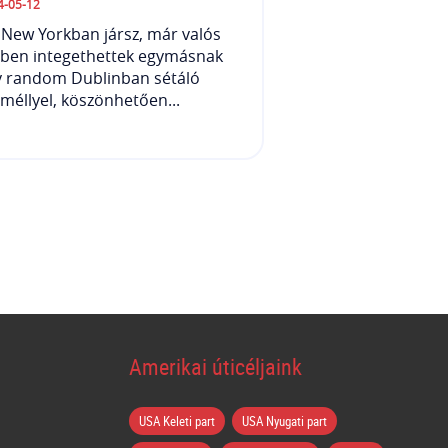
4-05-12
New Yorkban jársz, már valós
őben integethettek egymásnak
y random Dublinban sétáló
méllyel, köszönhetően...
Amerikai úticéljaink
USA Keleti part
USA Nyugati part