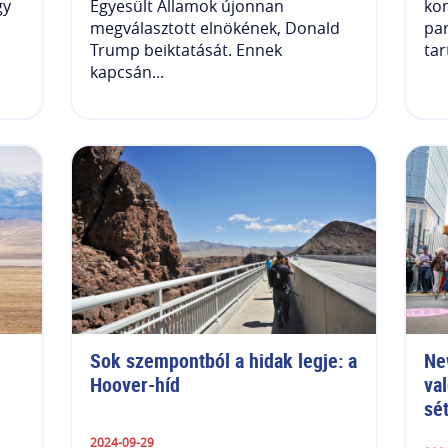
gy
Egyesült Államok újonnan
kon
megválasztott elnökének, Donald
par
Trump beiktatását. Ennek
tar
kapcsán...
Sok szempontból a hidak legje: a 
Ne
Hoover-híd
va
sé
2024-09-29