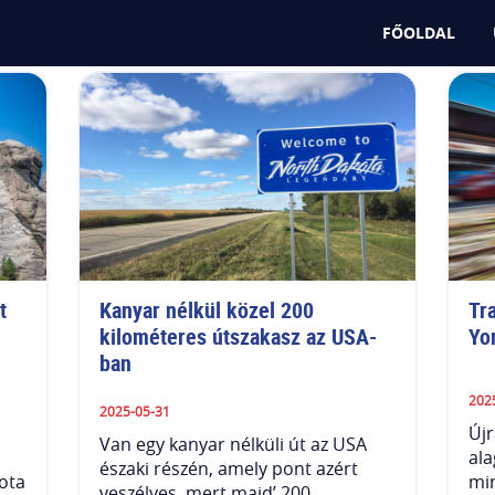
FŐOLDAL
 
Kanyar nélkül közel 200 
Tra
kilométeres útszakasz az USA-
Yo
ban
202
2025-05-31
Újr
Van egy kanyar nélküli út az USA
ala
északi részén, amely pont azért
kota
min
veszélyes, mert majd’ 200