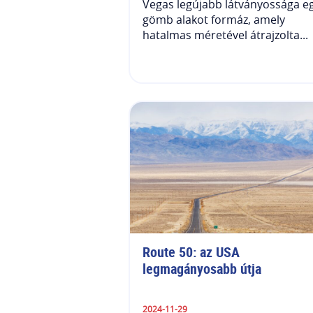
Vegas legújabb látványossága e
gömb alakot formáz, amely
hatalmas méretével átrajzolta...
Route 50: az USA 
legmagányosabb útja
2024-11-29