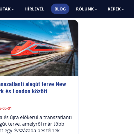
UTAK
HÍRLEVÉL
BLOG
RÓLUNK
KÉPEK
nszatlanti alagút terve New 
rk és London között
5-05-01
a és újra előkerül a transzatlanti
gút terve, amelyről már több
t egy évszázada beszélnek