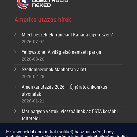
Amerika utazás hírek
Miért beszélnek franciául Kanada egy részén?
2026-07-07
Yellowstone: A világ első nemzeti parkja
2026-03-26
Szellemperonok Manhattan alatt
2026-02-28
Amerikai utazás 2026 – Új járatok, ikonikus
útvonalak
2026-01-21
Már nagyon vártuk: visszaállnak az ESTA korábbi
feltételei
2025-09-17
Ez a weboldal cookie-kat (sütiket) használ azért, hogy
weboldalunk használata során a lehető legjobb élményt tudjuk