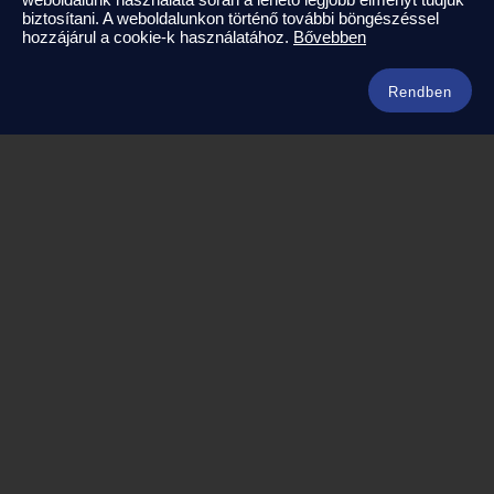
Kapcsolat
biztosítani. A weboldalunkon történő további böngészéssel
hozzájárul a cookie-k használatához.
Bővebben
info@amerikaneked.com
+36 1 211 0911
Rendben
Legnépszerűbb amerikai útjaink
Los Angeles – Las Vegas
Maja Riviéra rejtett kincsei
Oahu – Kauai – Maui
Punta Cana
Kuba – Varadero
Amerikai úticéljaink