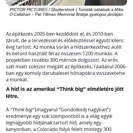
PICTOR PICTURES / Shutterstock | Turisták sétálnak a Mike
O’Callahan – Pat Tillman Memorial Bridge gyalogos járdáján.
Az építkezés 2005-ben kezdődött el, és 2010-ben
zárult, de a tervezéssel és előkészítéssel együtt kilenc
évig tartott. Az munka során a hídszerkezethez acélt
és betont használt fel az összesen 1200 munkás. A
projektben további 300 mérnök dolgozott. Az erős
szél miatt sokszor megállt az építkezés, ráadásul 2006-
ban egy komoly darubaleset hónapokra visszavetette
a munkát.
A híd is az amerikai “Think big” elméletére jött
létre.
A
“Think big”
(magyarul “Gondolkodj nagyban”)
eredménye egy sok szempontból is a világ egyik
legnagyobb hídjának tartott híd, amely egy
kanyonban, a Colorado folyó felett mintegy 300