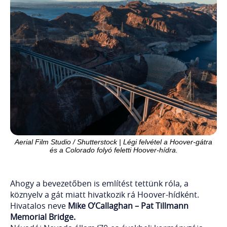
Aerial Film Studio / Shutterstock | Légi felvétel a Hoover-gátra
és a Colorado folyó feletti Hoover-hídra.
Ahogy a bevezetőben is említést tettünk róla, a
köznyelv a gát miatt hivatkozik rá Hoover-hídként.
Hivatalos neve
Mike O’Callaghan – Pat Tillmann
Memorial Bridge.