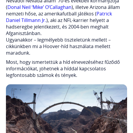
Névadói Nevada állam ‘70-es évekbeli kormányzója
(
Donal Neil ‘Mike’ O’Callaghan
), illetve Arizona állam
nemzeti hőse, az amerikafutball játékos (
Patrick
Daniel Tillmann Jr.
), aki az NFL-karrier helyett a
hadseregbe jelentkezett, és 2004-ben meghalt
Afganisztánban.
Ugyanakkor – legmélyebb tiszteletünk mellett –
cikkünkben mi a Hoover-híd használata mellett
maradunk.
Most, hogy ismertettük a híd elnevezéséhez fűződő
információkat, jöhetnek a híddal kapcsolatos
legfontosabb számok és tények.