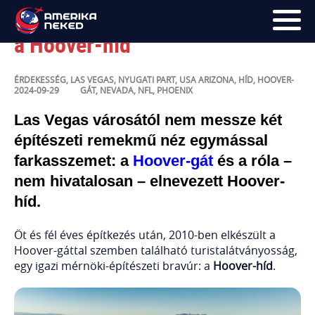
Sok szempontból a hidak legje:
a Hoover-híd
FŐOLDAL
ÉRDEKESSÉG
,
LAS VEGAS
,
NYUGATI PART
,
USA
ARIZONA
,
HÍD
,
HOOVER-
2024-09-29
GÁT
,
NEVADA
,
NFL
,
PHOENIX
UTAK
Las Vegas városától nem messze két
HÍRLEVÉL
építészeti remekmű néz egymással
farkasszemet: a
Hoover-gát
és a róla –
BLOG
nem hivatalosan – elnevezett Hoover-
RÓLUNK
híd.
KÉPEK
Öt és fél éves építkezés után, 2010-ben elkészült a
Hoover-gáttal szemben található turistalátványosság,
egy igazi mérnöki-építészeti bravúr: a
Hoover-híd
.