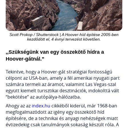
Scott Prokop / Shutterstock | A Hoover-híd építése 2005-ben
kezdődött el, 4 évnyi tervezést követően.
,,Szükségünk van egy összekötő hídra a
Hoover-gátnál.”
Tekintve, hogy a Hoover-gát stratégiai fontosságú
célpont az USA-ban, amely a fél amerikai nyugati part
számára termeli az áramot, valamint Las Vegas-szal
együtt kiemelt turisztikai desztinációk, indokolttá vált
“bekötése” az autópálya-hálózatba.
Ahogy az az
index.hu
cikkéből kiderül, már 1968-ban
megfogalmazódott az igény egy összekötő híd
építésére, de a technikai és anyagi nehézségek miatt
évtizedekig csak tanulmányok sokaság készült róla. A