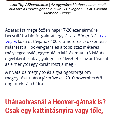
Lisa Top / Shutterstock | Az egymással farkasszemet néző
óriások: a Hoover-gát és a Mike O’Callaghan – Pat Tillmann
Memorial Bridge.
Az átadást megelőzően napi 17-20 ezer járműre
becsülték a híd forgalmát: egyrészt a
Phoenix
és
Las
Vegas
közti út távjának 100 kilométeres csökkentése,
másrészt a Hoover-gátra és a több száz méteres
mélységre nyíló, egyedülálló kilátás miatt. (A kilátást
egyébként csak a gyalogosok élvezhetik, az autósokat
az élménytől egy korlát fosztja meg.)
A hivatalos megnyitó és a gyalogosforgalom
megnyitása után a járműveket 2010 novemberétől
engedték rá a hídra.
Utánaolvasnál a Hoover-gátnak is?
Csak egy kattintásnyira vagy tőle,