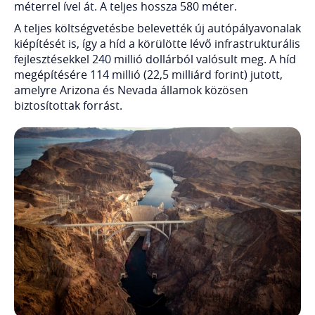
méterrel ível át. A teljes hossza 580 méter.
A teljes költségvetésbe belevették új autópályavonalak
kiépítését is, így a híd a körülötte lévő infrastrukturális
fejlesztésekkel 240 millió dollárból valósult meg. A híd
megépítésére 114 millió (22,5 milliárd forint) jutott,
amelyre Arizona és Nevada államok közösen
biztosítottak forrást.