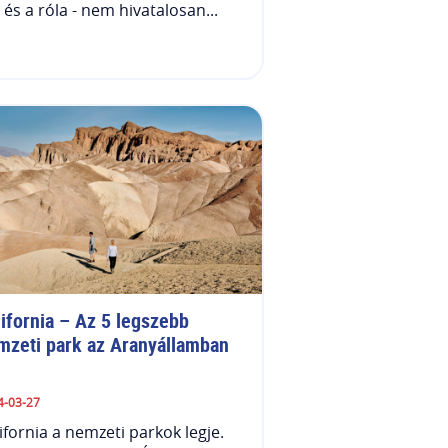
 és a róla - nem hivatalosan...
ifornia – Az 5 legszebb 
mzeti park az Aranyállamban
4-03-27
ifornia a nemzeti parkok legje.