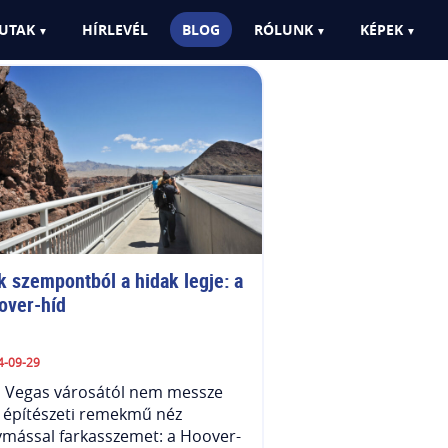
UTAK
HÍRLEVÉL
BLOG
RÓLUNK
KÉPEK
k szempontból a hidak legje: a 
over-híd
4-09-29
s Vegas városától nem messze
 építészeti remekmű néz
mással farkasszemet: a Hoover-