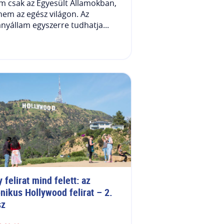
 csak az Egyesült Államokban,
em az egész világon. Az
nyállam egyszerre tudhatja...
 felirat mind felett: az 
nikus Hollywood felirat – 2. 
sz