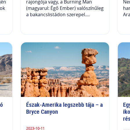
jén
rajongója vagy, a Burning Man
Nem
mok
(magyarul: Égő Ember) valószínűleg
han
a bakancslistádon szerepel....
Ara
ó 
Észak-Amerika legszebb tája – a 
Egy
Bryce Canyon
iko
ré
2023-10-11