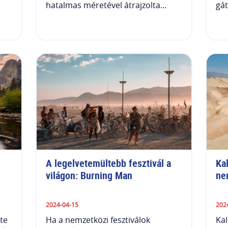
hatalmas méretével átrajzolta...
gát
 
A legelvetemültebb fesztivál a 
Kal
világon: Burning Man
ne
2024-04-15
202
te
Ha a nemzetközi fesztiválok
Kal