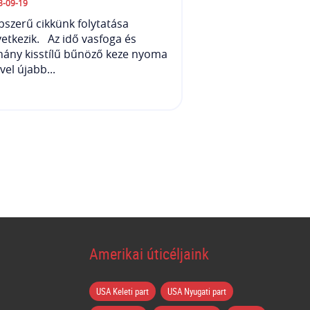
3-09-19
szerű cikkünk folytatása
etkezik. Az idő vasfoga és
hány kisstílű bűnöző keze nyoma
vel újabb...
Amerikai úticéljaink
USA Keleti part
USA Nyugati part