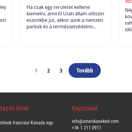
202
ley
Ha csak egy területet kellene
Nép
i
kiemelni, amiről Utah állam először
köv
ott
eszünkbe jut, akkor azok a nemzeti
né
parkok és a természetvédelmi...
idő
Tovább
1
2
3
tazás hírek
Kapcsolat
info@amerikaneked.com
zélnek franciául Kanada egy
+36 1 211 0911