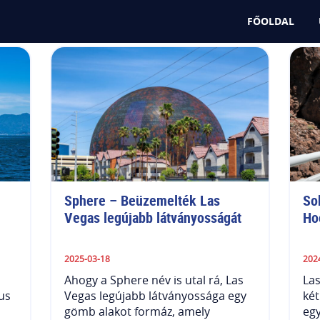
FŐOLDAL
Sphere – Beüzemelték Las 
So
Vegas legújabb látványosságát
Ho
2025-03-18
202
Ahogy a Sphere név is utal rá, Las
La
us
Vegas legújabb látványossága egy
két
gömb alakot formáz, amely
egy