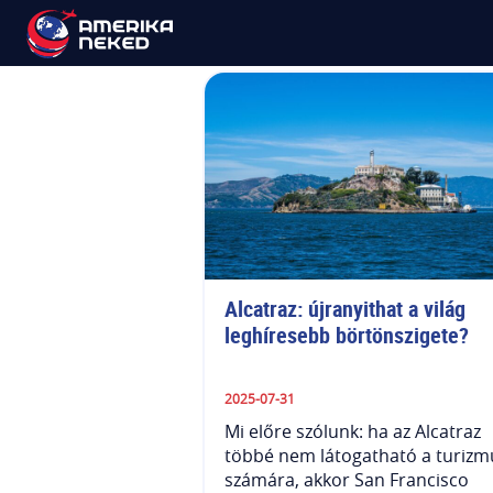
Nyugati Part
Alcatraz: újranyithat a világ 
leghíresebb börtönszigete?
2025-07-31
Mi előre szólunk: ha az Alcatraz
többé nem látogatható a turizm
számára, akkor San Francisco