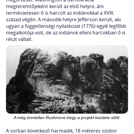
megteremtőjeként került az első helyre, ám
természetesen ő is harcolt az indiánokkal a XVIII.
század végén. A második helyre Jefferson került, aki
ugyan a függetlenségi nyilatkozat (1776) egyik legfőbb
megalkotója volt, de az indiánok elleni harcokban ő is
részt vállalt.
A még érintetlen Rushmore-hegy a projekt kezdete előtt.
A sorban következő harmadik, 18 méteres szobor