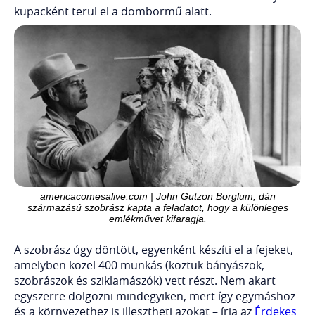
kupacként terül el a dombormű alatt.
americacomesalive.com | John Gutzon Borglum, dán
származású szobrász kapta a feladatot, hogy a különleges
emlékművet kifaragja.
A szobrász úgy döntött, egyenként készíti el a fejeket,
amelyben közel 400 munkás (köztük bányászok,
szobrászok és sziklamászók) vett részt. Nem akart
egyszerre dolgozni mindegyiken, mert így egymáshoz
és a környezethez is illesztheti azokat – írja az
Érdekes