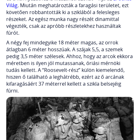
Világ
. Miután meghatározták a faragási területet, ezt
követően robbantották ki a sziklából a felesleges
részeket. Az egész munka nagy részét dinamittal
végezték, csak az apróbb részletekhez használtak
fúrót.
A négy fej mindegyike 18 méter magas, az orrok
átlagban 6 méter hosszúak. A szájak 5,5, a szemek
pedig 3,5 méter szélesek. Ahhoz, hogy az arcok ekkora
méretben is ilyen jól mutassanak, óriási mérnöki
tudás kellett. A “Roosevelt-rész” külön kiemelendő,
hiszen ő található a leghátrébb, ezért az ő arcának
kifaragásáért 37 méterrel kellett a szikla belsejéig
fúrni.