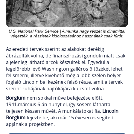
U.S. National Park Service | A munka nagy részét is dinamittal
végezték, a részletek kidolgozásához használtak csak fúrót.
Az eredeti tervek szerint az alakokat derékig
ábrázolták volna, de finanszírozási gondok miatt csak
a jelenleg látható arcok készültek el. Egyedül a
legelőrébb lévő Washington galléros öltözékét lehet
felismerni, illetve kivehető még a jobb szélen helyet
foglaló Lincoln bal kezének felső része, amit a tervek
szerint ruhájának hajtókájára kulcsolt volna.
Borglum
nem sokkal műve befejezése előtt,
1941.március 6-án hunyt el, így sosem láthatta
teljesen készen művét. A munkálatokat fia,
Lincoln
Borglum
fejezte be, aki már 15 évesen is segített
apjának a projektben.