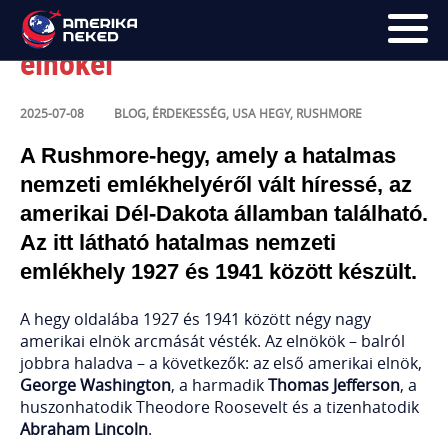
A Rushmore-hegy sziklába vájt
elnökei
FŐOLDAL
2025-07-08
BLOG
,
ÉRDEKESSÉG
,
USA
HEGY
,
RUSHMORE
UTAK
A Rushmore-hegy, amely a hatalmas
nemzeti emlékhelyéről vált híressé, az
HÍRLEVÉL
amerikai Dél-Dakota államban található.
BLOG
Az itt látható hatalmas nemzeti
emlékhely 1927 és 1941 között készült.
RÓLUNK
A hegy oldalába 1927 és 1941 között négy nagy
KÉPEK
amerikai elnök arcmását vésték. Az elnökök – balról
jobbra haladva – a következők: az első amerikai elnök,
George Washington
, a harmadik
Thomas Jefferson
, a
huszonhatodik Theodore Roosevelt és a tizenhatodik
Abraham Lincoln
.