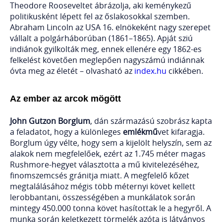
Theodore Rooseveltet ábrázolja, aki keménykezű
politikusként lépett fel az őslakosokkal szemben.
Abraham Lincoln az USA 16. elnökeként nagy szerepet
vállalt a polgárháborúban (1861–1865). Apját sziú
indiánok gyilkolták meg, ennek ellenére egy 1862-es
felkelést követően meglepően nagyszámú indiánnak
óvta meg az életét – olvasható az
index.hu
cikkében.
Az ember az arcok mögött
John Gutzon Borglum
, dán származású szobrász kapta
a feladatot, hogy a különleges
emlékmű
vet kifaragja.
Borglum úgy vélte, hogy sem a kijelölt helyszín, sem az
alakok nem megfelelőek, ezért az 1.745 méter magas
Rushmore-hegyet választotta a mű kivitelezéséhez,
finomszemcsés gránitja miatt. A megfelelő kőzet
megtalálásához mégis több méternyi követ kellett
lerobbantani, összességében a munkálatok során
mintegy 450.000 tonna követ hasítottak le a hegyről. A
munka során keletkezett törmelék azóta is látványos