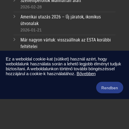
Szellemperonok Manhattan alatt
2026-02-28
Amerikai utazás 2026 – Új járatok, ikonikus
útvonalak
2026-01-21
Már nagyon vártuk: visszaállnak az ESTA korábbi
feltételei
2025-09-17
Ez a weboldal cookie-kat (sütiket) használ azért, hogy
weboldalunk használata során a lehető legjobb élményt tudjuk
Kapcsolat
biztosítani. A weboldalunkon történő további böngészéssel
hozzájárul a cookie-k használatához.
Bővebben
info@amerikaneked.com
+36 1 211 0911
Rendben
Legnépszerűbb amerikai útjaink