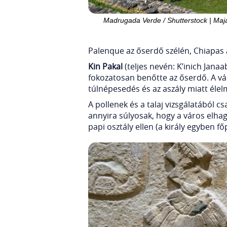
Madrugada Verde / Shutterstock | Maj
Palenque az őserdő szélén, Chiapas 
Kin Pakal
(teljes nevén: K’inich Janaa
fokozatosan benőtte az őserdő. A vá
túlnépesedés és az aszály miatt élelm
A pollenek és a talaj vizsgálatából 
annyira súlyosak, hogy a város elhag
papi osztály ellen (a király egyben f