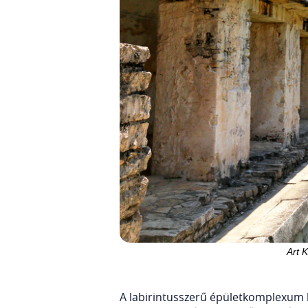
Art 
A labirintusszerű épületkomplexum l