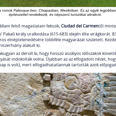
a romok Palenque-ben, Chiapasban, Mexikóban. Ez az egyik legjobban
építészettel rendelkezik, és népszerű turisztikai attrakció.
állam felső magaslatain fekszik,
Ciudad del Carmen
től minte
b’ Pakal) király uralkodása (615-683) idején élte virágkorát. 
ros elnéptelenedésére többféle magyarázat született. Kezdet
iszerhiány alakult ki.
csakugyan az derült ki, hogy hosszú aszályos időszakok követ
yását indokolták volna. Újabban az az elfogadott nézet, hog
őpap is volt), mert elfogadhatatlannak tartották azok előjog