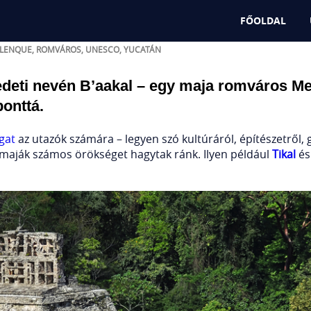
város Mexikóban
FŐOLDAL
ALENQUE
,
ROMVÁROS
,
UNESCO
,
YUCATÁN
redeti nevén B’aakal – egy maja romváros Me
ponttá.
gat
az utazók számára – legyen szó kultúráról, építészetről
, a maják számos örökséget hagytak ránk. Ilyen például
Tikal
és