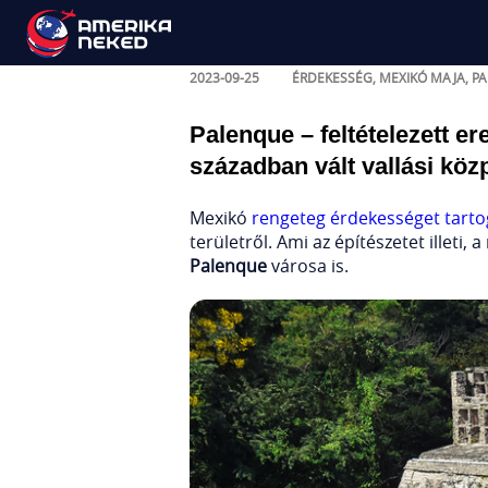
Palenque – maja rom
2023-09-25
ÉRDEKESSÉG
,
MEXIKÓ
MAJA
,
P
Palenque – feltételezett e
században vált vallási köz
Mexikó
rengeteg érdekességet tarto
területről. Ami az építészetet illeti
Palenque
városa is.