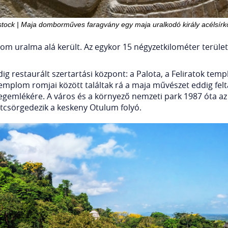
stock | Maja domborműves faragvány egy maja uralkodó király acélsír
lom uralma alá került. Az egykor 15 négyzetkilométer terüle
dig restaurált szertartási központ: a Palota, a Feliratok te
mplom romjai között találtak rá a maja művészet eddig feltá
egemlékére. A város és a környező nemzeti park 1987 óta a
tcsörgedezik a keskeny Otulum folyó.