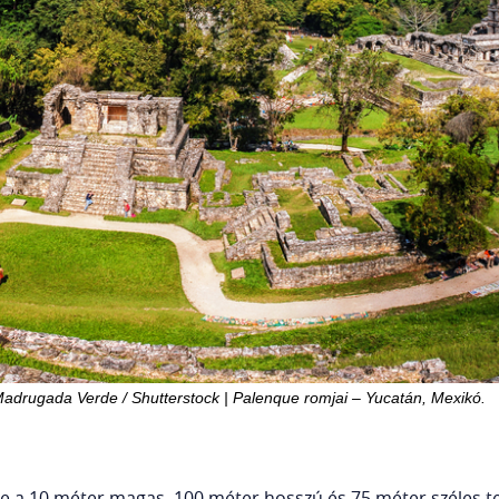
adrugada Verde / Shutterstock | Palenque romjai – Yucatán, Mexikó.
ve a 10 méter magas, 100 méter hosszú és 75 méter széles te