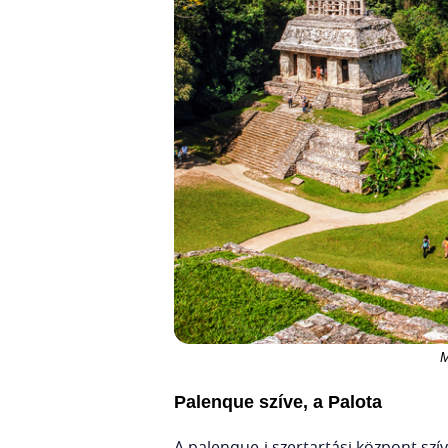
M
Palenque szíve, a Palota
A palenque-i szertartási központ szí