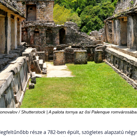
Konovalov / Shutterstock | A palota tornya az ősi Palenque romvárosába
egfeltűnőbb része a 782-ben épült, szögletes alapzatú négy