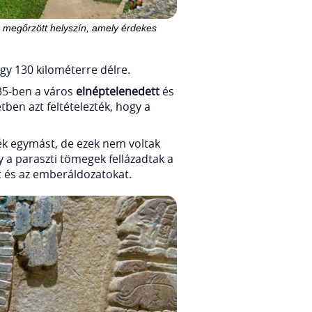
 megőrzött helyszín, amely érdekes
gy 130 kilométerre délre.
835-ben a város
elnéptelenedett
és
ben azt feltételezték, hogy a
ték egymást, de ezek nem voltak
y a paraszti tömegek fellázadtak a
ait és az emberáldozatokat.