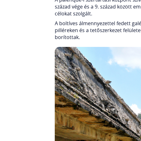
század vége és a 9. század között em
célokat szolgált.
A boltíves álmennyezettel fedett ga
pilléreken és a tetőszerkezet felüle
borítottak.