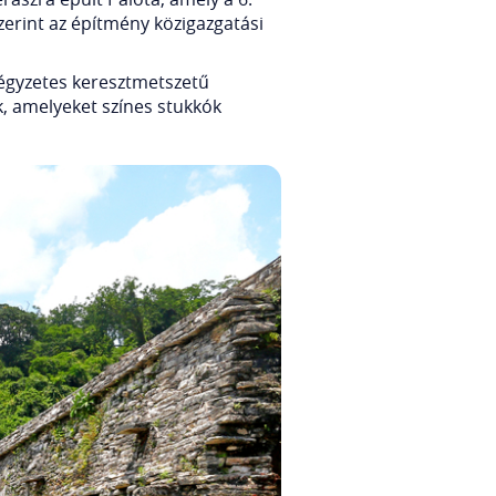
zerint az építmény közigazgatási
négyzetes keresztmetszetű
k, amelyeket színes stukkók