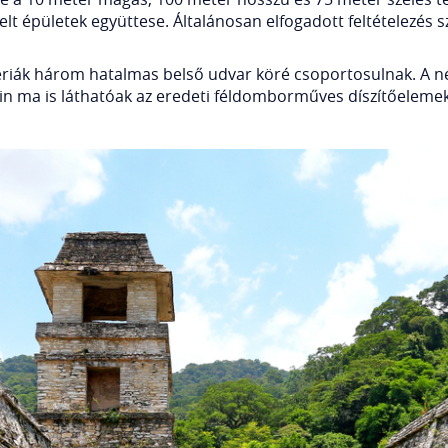
elt épületek együttese. Általánosan elfogadott feltételezés s
lériák három hatalmas belső udvar köré csoportosulnak. A 
tein ma is láthatóak az eredeti féldomborműves díszítőeleme