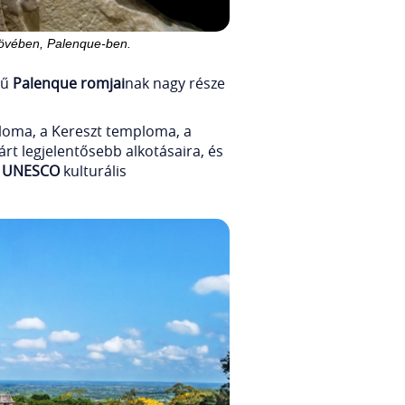
kövében, Palenque-ben.
tű
Palenque romjai
nak nagy része
mploma, a Kereszt temploma, a
rt legjelentősebb alkotásaira, és
z
UNESCO
kulturális