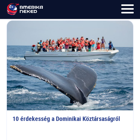
Santo Domingo
FŐOLDAL
UTAK
HÍRLEVÉL
BLOG
RÓLUNK
KÉPEK
10 érdekesség a Dominikai Köztársaságról