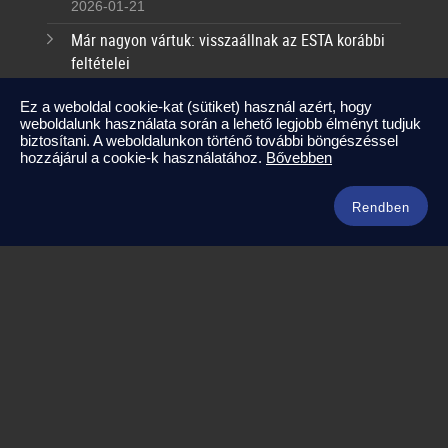
2026-01-21
Már nagyon vártuk: visszaállnak az ESTA korábbi
feltételei
2025-09-17
Ez a weboldal cookie-kat (sütiket) használ azért, hogy
weboldalunk használata során a lehető legjobb élményt tudjuk
Kapcsolat
biztosítani. A weboldalunkon történő további böngészéssel
hozzájárul a cookie-k használatához.
Bővebben
info@amerikaneked.com
+36 1 211 0911
Rendben
Legnépszerűbb amerikai útjaink
Los Angeles – Las Vegas
Maja Riviéra rejtett kincsei
Oahu – Kauai – Maui