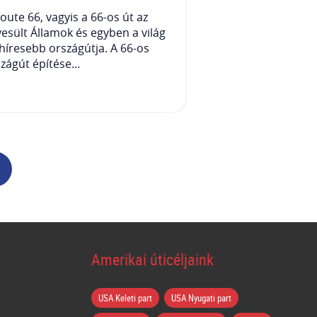
oute 66, vagyis a 66-os út az
esült Államok és egyben a világ
híresebb országútja. A 66-os
zágút építése...
Amerikai úticéljaink
USA Keleti part
USA Nyugati part