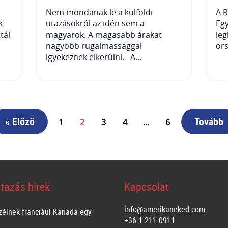
Nem mondanak le a külföldi
A R
k
utazásokról az idén sem a
Egy
tál
magyarok. A magasabb árakat
leg
nagyobb rugalmassággal
ors
igyekeznek elkerülni. A...
« Előző
Tovább
1
2
3
4
…
6
tazás hírek
Kapcsolat
info@amerikaneked.com
zélnek franciául Kanada egy
+36 1 211 0911