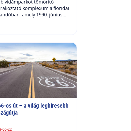
bb vidámparkot tömörítő
rakoztató komplexum a floridai
andóban, amely 1990. június...
6-os út – a világ leghíresebb 
szágútja
3-06-22