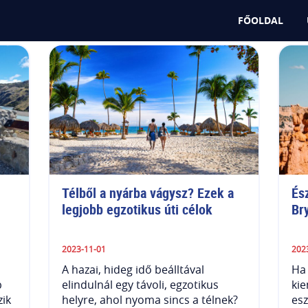
FŐOLDAL
Télből a nyárba vágysz? Ezek a 
És
legjobb egzotikus úti célok
Br
2023-11-01
202
A hazai, hideg idő beálltával
Ha 
b
elindulnál egy távoli, egzotikus
kie
zik
helyre, ahol nyoma sincs a télnek?
esz