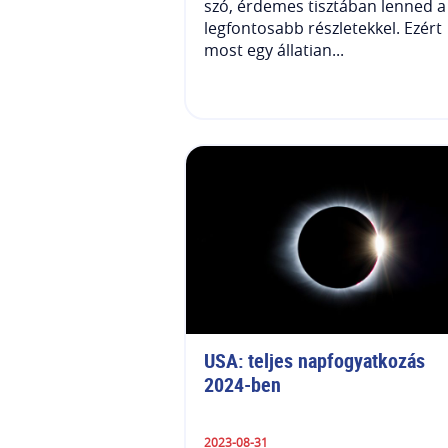
szó, érdemes tisztában lenned a
legfontosabb részletekkel. Ezért
most egy állatian...
USA: teljes napfogyatkozás 
2024-ben
2023-08-31