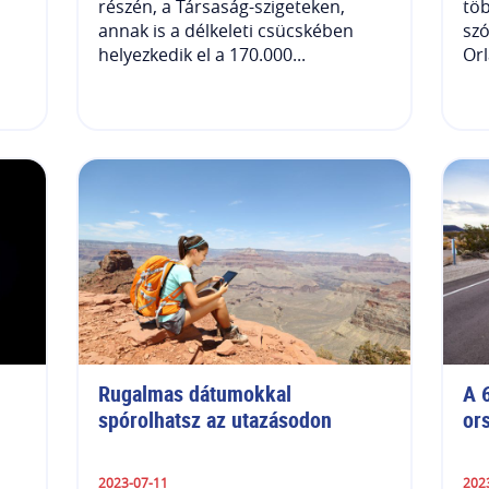
részén, a Társaság-szigeteken,
tö
annak is a délkeleti csücskében
szó
helyezkedik el a 170.000...
Orl
Rugalmas dátumokkal 
A 6
spórolhatsz az utazásodon
or
2023-07-11
202