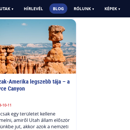
UTAK
HÍRLEVÉL
BLOG
RÓLUNK
KÉPEK
zak-Amerika legszebb tája – a 
yce Canyon
3-10-11
csak egy területet kellene
melni, amiről Utah állam először
ünkbe jut, akkor azok a nemzeti