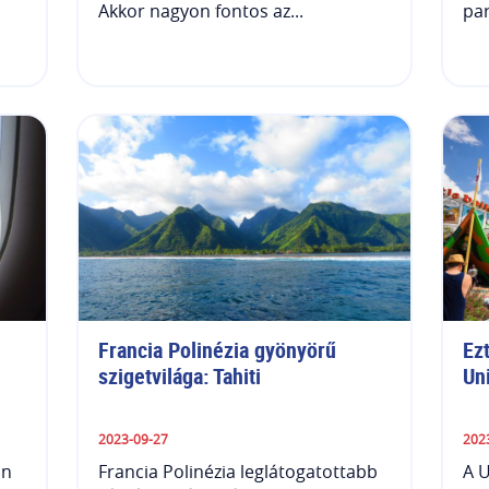
Akkor nagyon fontos az...
par
Francia Polinézia gyönyörű 
Ezt
szigetvilága: Tahiti
Un
2023-09-27
202
an
Francia Polinézia leglátogatottabb
A U