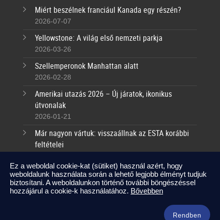
Miért beszélnek franciául Kanada egy részén?
2026-07-07
Yellowstone: A világ első nemzeti parkja
2026-03-26
Szellemperonok Manhattan alatt
2026-02-28
Amerikai utazás 2026 – Új járatok, ikonikus
útvonalak
2026-01-21
Már nagyon vártuk: visszaállnak az ESTA korábbi
feltételei
2025-09-17
Ez a weboldal cookie-kat (sütiket) használ azért, hogy
weboldalunk használata során a lehető legjobb élményt tudjuk
Kapcsolat
biztosítani. A weboldalunkon történő további böngészéssel
hozzájárul a cookie-k használatához.
Bővebben
info@amerikaneked.com
+36 1 211 0911
Rendben