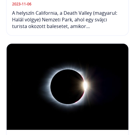
2023-11-06
A helyszín California, a Death Valley (magyarul:
Halál völgye) Nemzeti Park, ahol egy svájci
turista okozott balesetet, amikor...