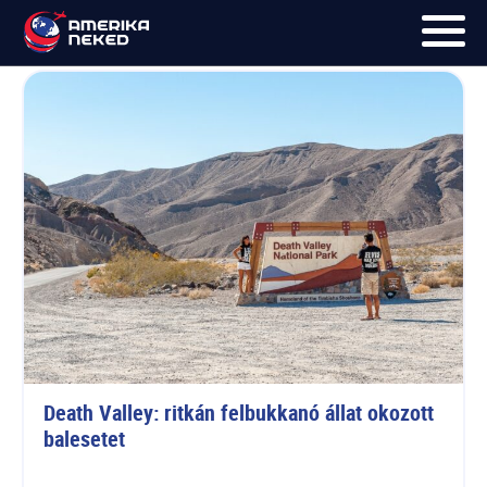
Hírek
FŐOLDAL
UTAK
HÍRLEVÉL
BLOG
RÓLUNK
KÉPEK
Death Valley: ritkán felbukkanó állat okozott 
balesetet