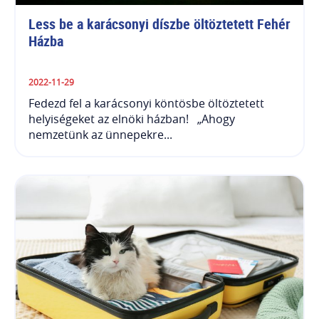
Less be a karácsonyi díszbe öltöztetett Fehér 
Házba
2022-11-29
Fedezd fel a karácsonyi köntösbe öltöztetett
helyiségeket az elnöki házban! „Ahogy
nemzetünk az ünnepekre...