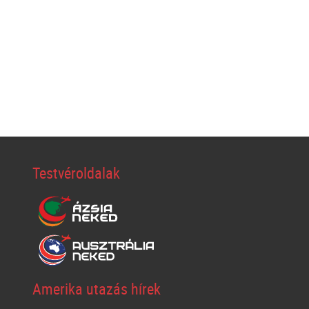
Testvéroldalak
Amerika utazás hírek