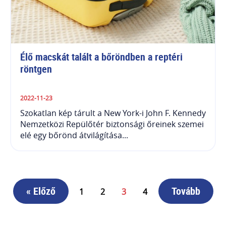
Élő macskát talált a bőröndben a reptéri 
röntgen
2022-11-23
Szokatlan kép tárult a New York-i John F. Kennedy
Nemzetközi Repülőtér biztonsági őreinek szemei
elé egy bőrönd átvilágítása...
« Előző
Tovább
1
2
3
4