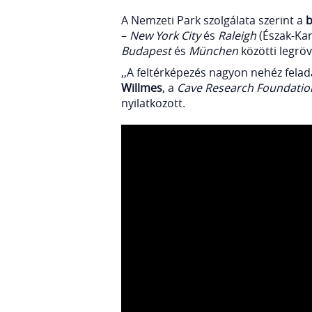
A Nemzeti Park szolgálata szerint a
b
–
New York City
és
Raleigh
(Észak-Kar
Budapest
és
München
közötti legrö
,,A feltérképezés nagyon nehéz felada
Willmes
, a
Cave Research Foundatio
nyilatkozott.