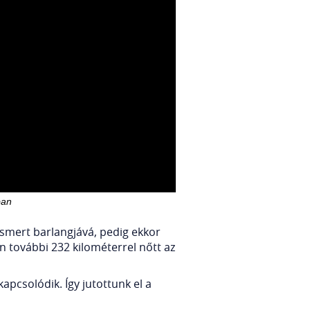
ban
 ismert barlangjává, pedig ekkor
n további 232 kilométerrel nőtt az
kapcsolódik. Így jutottunk el a