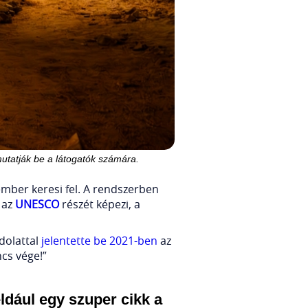
mutatják be a látogatók számára.
 ember keresi fel. A rendszerben
 az
UNESCO
részét képezi, a
dolattal
jelentette be 2021-ben
az
cs vége!”
ldául egy szuper cikk a