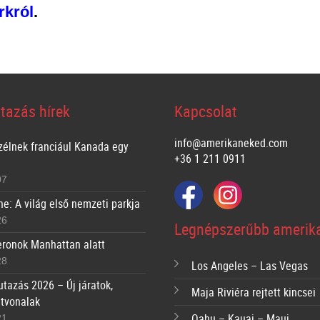
rkról
.
tazás hírek
Kapcsolat
info@amerikaneked.com
zélnek franciául Kanada egy
+36 1 211 0911
07
ne: A világ első nemzeti parkja
26
Legnépszerűbb amerika
ronok Manhattan alatt
28
Los Angeles – Las Vegas
utazás 2026 – Új járatok,
Maja Riviéra rejtett kincsei
útvonalak
Oahu – Kauai – Maui
21