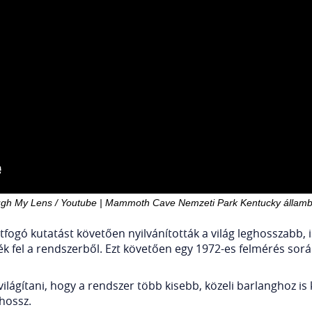
gh My Lens / Youtube | Mammoth Cave Nemzeti Park Kentucky állam
átfogó kutatást követően nyilvánították a világ leghosszabb,
k fel a rendszerből. Ezt követően egy 1972-es felmérés sorá
ilágítani, hogy a rendszer több kisebb, közeli barlanghoz is 
 hossz.