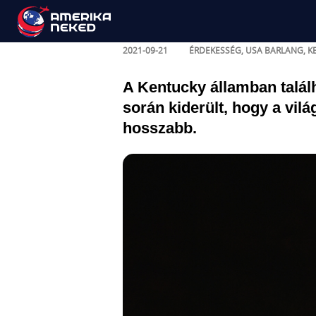
Mammoth Cave: a vilá
2021-09-21
ÉRDEKESSÉG
,
USA
BARLANG
,
K
A Kentucky államban talál
során kiderült, hogy a vil
hosszabb.