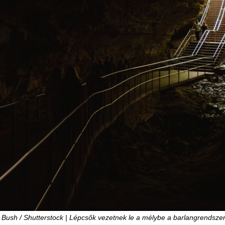
Bush / Shutterstock | Lépcsők vezetnek le a mélybe a barlangrendsze