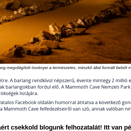
lang megvilágított ösvényei a természetes, mészkő által formált belsőt 
létre. A barlang rendkívül népszerű, évente mintegy 2 millió
4 csak barlangokban fordul elő. A Mammoth Cave Nemzeti Park
rökségek listájára.
talos Facebook oldalán humorral átitatva a következő gon
r a Mammoth Cave felfedezéseiről van szó, annak valóban nin
rt csekkold blogunk felhozatalát! Itt van pé