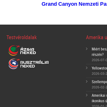
Grand Canyon Nemzeti Pa
Testvéroldalak
Amerika u
Miért bes
részén?
2026-07-
Yellowsto
2026-03-
Szellempe
2026-02-
Amerikai 
ikonikus 
2026-01-