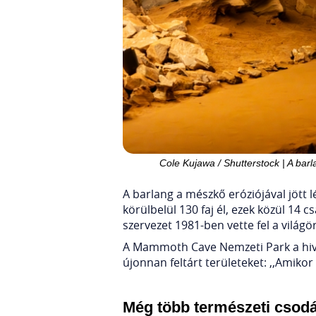
Cole Kujawa / Shutterstock | A bar
A barlang a mészkő eróziójával jött 
körülbelül 130 faj él, ezek közül 1
szervezet 1981-ben vette fel a világö
A Mammoth Cave Nemzeti Park a hiva
újonnan feltárt területeket: ,,Amiko
Még több természeti csodáé