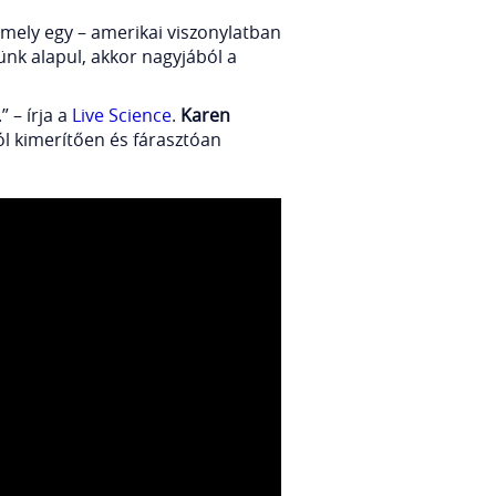
mely egy – amerikai viszonylatban
ünk alapul, akkor nagyjából a
 – írja a
Live Science
.
Karen
ól kimerítően és fárasztóan