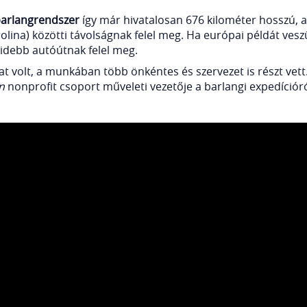
arlangrendszer
így már hivatalosan 676 kilométer hosszú, a
olina) közötti távolságnak felel meg. Ha európai példát vesz
videbb autóútnak felel meg.
t volt, a munkában több önkéntes és szervezet is részt vett.”
n
nonprofit csoport műveleti vezetője a barlangi expedíciór