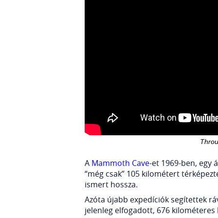
Throu
A
Mammoth Cave
-et 1969-ben, egy 
“még csak” 105 kilométert térképezté
ismert hossza.
Azóta újabb expedíciók segítettek ráv
jelenleg elfogadott, 676 kilométeres