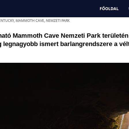
g legnagyobb barlangja nagyobb, m
FŐOLDAL
ENTUCKY
,
MAMMOTH CAVE
,
NEMZETI PARK
ható Mammoth Cave Nemzeti Park területén f
ág legnagyobb ismert barlangrendszere a vélt