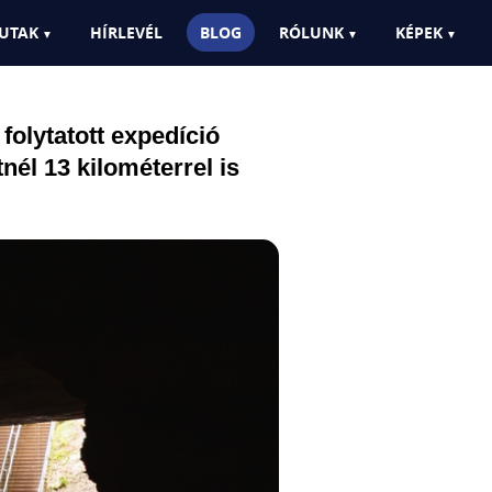
int hitték
UTAK
HÍRLEVÉL
BLOG
RÓLUNK
KÉPEK
olytatott expedíció
nél 13 kilométerrel is