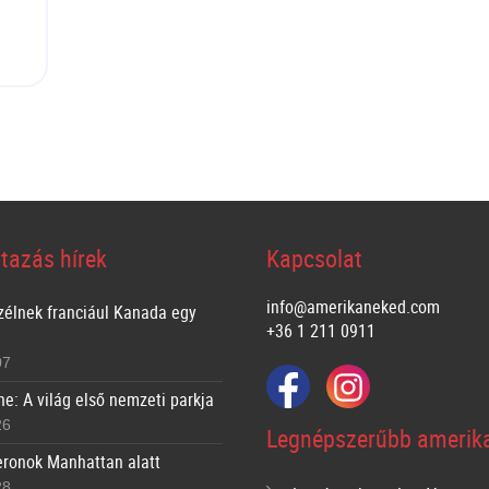
tazás hírek
Kapcsolat
info@amerikaneked.com
zélnek franciául Kanada egy
+36 1 211 0911
07
ne: A világ első nemzeti parkja
26
Legnépszerűbb amerika
ronok Manhattan alatt
28