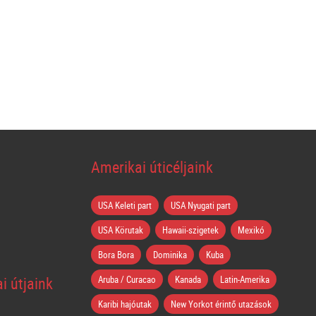
Amerikai úticéljaink
USA Keleti part
USA Nyugati part
USA Körutak
Hawaii-szigetek
Mexikó
Bora Bora
Dominika
Kuba
i útjaink
Aruba / Curacao
Kanada
Latin-Amerika
Karibi hajóutak
New Yorkot érintő utazások