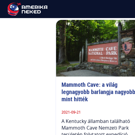
Barlang
Mammoth Cave: a világ 
legnagyobb barlangja nagyobb,
mint hitték
2021-09-21
A Kentucky államban található
Mammoth Cave Nemzeti Park
területén folytatott expedíció