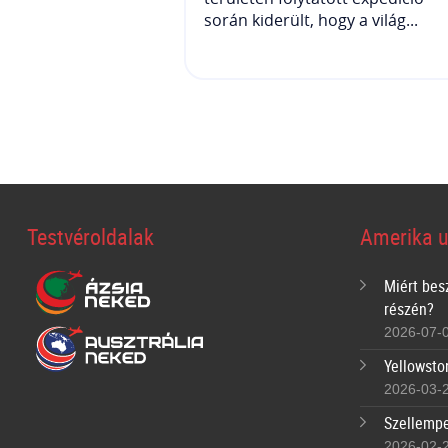
során kiderült, hogy a világ...
Testvéroldalak
Amerika u
Miért bes
részén?
2026-07-
Yellowsto
2026-03-
Szellempe
2026-02-