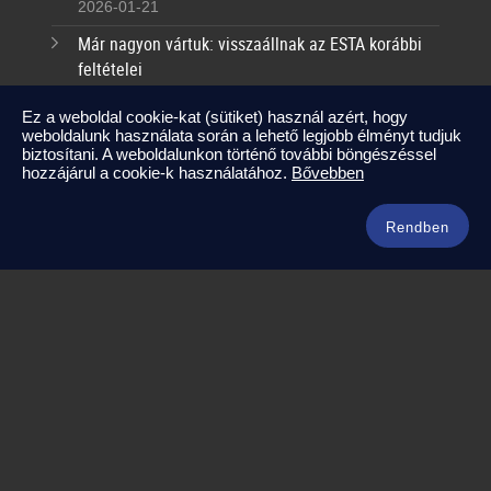
2026-01-21
Már nagyon vártuk: visszaállnak az ESTA korábbi
feltételei
2025-09-17
Ez a weboldal cookie-kat (sütiket) használ azért, hogy
weboldalunk használata során a lehető legjobb élményt tudjuk
Kapcsolat
biztosítani. A weboldalunkon történő további böngészéssel
hozzájárul a cookie-k használatához.
Bővebben
info@amerikaneked.com
+36 1 211 0911
Rendben
Legnépszerűbb amerikai útjaink
Los Angeles – Las Vegas
Maja Riviéra rejtett kincsei
Oahu – Kauai – Maui