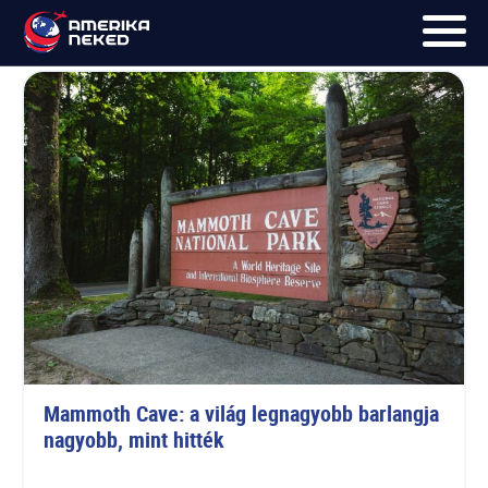
Mammoth Cave
FŐOLDAL
UTAK
HÍRLEVÉL
BLOG
RÓLUNK
KÉPEK
Mammoth Cave: a világ legnagyobb barlangja 
nagyobb, mint hitték