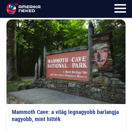
Kentucky
FŐOLDAL
UTAK
HÍRLEVÉL
BLOG
RÓLUNK
KÉPEK
Mammoth Cave: a világ legnagyobb barlangja 
nagyobb, mint hitték