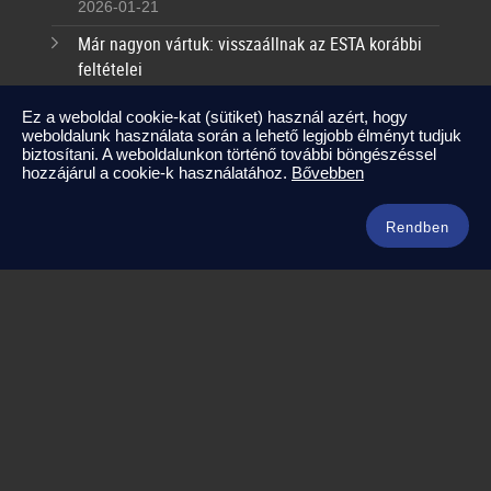
2026-01-21
Már nagyon vártuk: visszaállnak az ESTA korábbi
feltételei
2025-09-17
Ez a weboldal cookie-kat (sütiket) használ azért, hogy
weboldalunk használata során a lehető legjobb élményt tudjuk
Kapcsolat
biztosítani. A weboldalunkon történő további böngészéssel
hozzájárul a cookie-k használatához.
Bővebben
info@amerikaneked.com
+36 1 211 0911
Rendben
Legnépszerűbb amerikai útjaink
Los Angeles – Las Vegas
Maja Riviéra rejtett kincsei
Oahu – Kauai – Maui