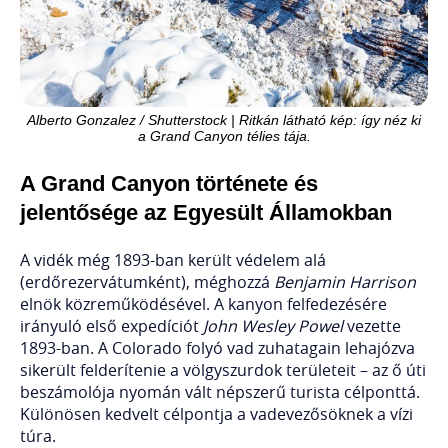
Alberto Gonzalez / Shutterstock | Ritkán látható kép: így néz ki
a Grand Canyon télies tája.
A Grand Canyon története és
jelentősége az Egyesült Államokban
A vidék még 1893-ban került védelem alá
(erdőrezervátumként), méghozzá
Benjamin Harrison
elnök közreműködésével. A kanyon felfedezésére
irányuló első expedíciót
John Wesley Powel
vezette
1893-ban. A Colorado folyó vad zuhatagain lehajózva
sikerült felderítenie a völgyszurdok területeit – az ő úti
beszámolója nyomán vált népszerű turista célponttá.
Különösen kedvelt célpontja a vadevezősöknek a vízi
túra.