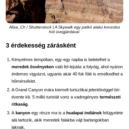
Alisa_Ch / Shutterstock | A Skywalk egy patkó alakú konzolos
híd üvegjárdával.
3 érdekesség zárásként
Kényelmes tempóban, egy-egy napba is beletelhet a
meredek ösvényeken
való fel-lejutás a folyóig, ahol nyáron
érdemes vigyázni, ugyanis akár 40 fok fölé is emelkedhet a
hőmérséklet.
A Grand Canyon mára kiemelt turisztikai jelentőséggel bír:
évente kb. 5 millió turistát vonz a vadregényes
természeti
ritkaság
.
A
kanyon
egy része ma is a
hualapai indiánok
felügyelete
alá tartozik, akik meredek falakba vájt barlangokban
laknak.