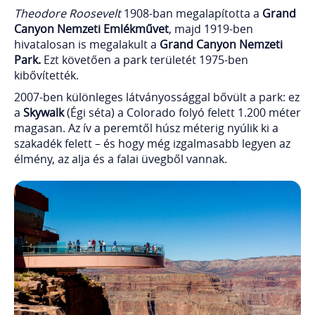
Theodore Roosevelt
1908-ban megalapította a
Grand
Canyon Nemzeti Emlékművet
, majd 1919-ben
hivatalosan is megalakult a
Grand Canyon Nemzeti
Park.
Ezt követően a park területét 1975-ben
kibővítették.
2007-ben különleges látványossággal bővült a park: ez
a
Skywalk
(Égi séta) a Colorado folyó felett 1.200 méter
magasan. Az ív a peremtől húsz méterig nyúlik ki a
szakadék felett – és hogy még izgalmasabb legyen az
élmény, az alja és a falai üvegből vannak.