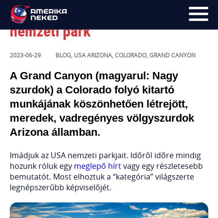
Grand Canyon: a vadregényes
nemzeti park
FŐOLDAL
2023-06-29
BLOG
,
USA
ARIZONA
,
COLORADO
,
GRAND CANYON
UTAK
A Grand Canyon (magyarul: Nagy
szurdok) a Colorado folyó kitartó
HÍRLEVÉL
munkájának köszönhetően létrejött,
BLOG
meredek, vadregényes völgyszurdok
Arizona államban.
RÓLUNK
Imádjuk az USA nemzeti parkjait. Időről időre mindig
KÉPEK
hozunk róluk egy
meglepő hírt
vagy egy részletesebb
bemutatót. Most elhoztuk a “kategória” világszerte
legnépszerűbb képviselőjét.