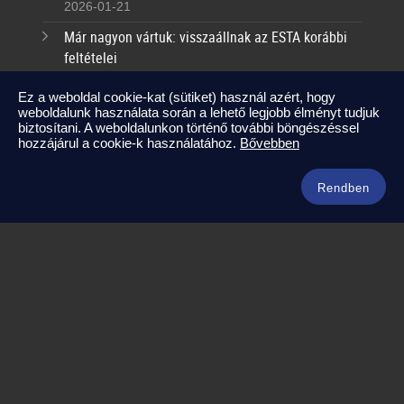
2026-01-21
Már nagyon vártuk: visszaállnak az ESTA korábbi
feltételei
2025-09-17
Ez a weboldal cookie-kat (sütiket) használ azért, hogy
weboldalunk használata során a lehető legjobb élményt tudjuk
Kapcsolat
biztosítani. A weboldalunkon történő további böngészéssel
hozzájárul a cookie-k használatához.
Bővebben
info@amerikaneked.com
+36 1 211 0911
Rendben
Legnépszerűbb amerikai útjaink
Los Angeles – Las Vegas
Maja Riviéra rejtett kincsei
Oahu – Kauai – Maui