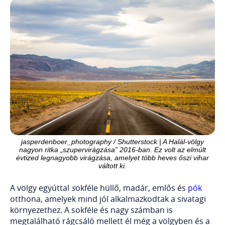
jasperdenboer_photography / Shutterstock | A Halál-völgy
nagyon ritka „szupervirágzása” 2016-ban. Ez volt az elmúlt
évtized legnagyobb virágzása, amelyet több heves őszi vihar
váltott ki.
A völgy
egyúttal
s
okféle hüllő, madár, emlős és
pók
otthona, amelyek mind jól alkalmazkodtak a sivatagi
környezethez. A sokféle és nagy számban is
megtalálható rágcsáló mellett él még a völgyben és a