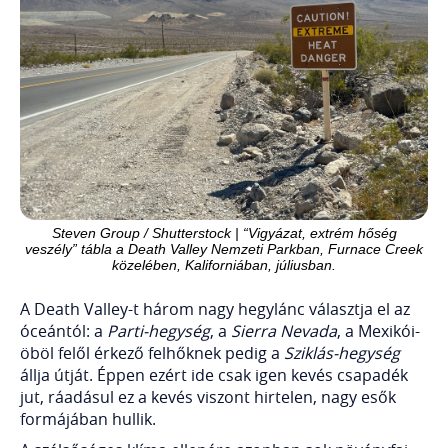
Steven Group / Shutterstock | “Vigyázat, extrém hőség
veszély” tábla a Death Valley Nemzeti Parkban, Furnace Creek
közelében, Kaliforniában, júliusban.
A Death Valley-t három nagy hegylánc választja el az
óceántól: a
Parti-hegység
, a
Sierra Nevada
, a Mexikói-
öböl felől érkező felhőknek pedig a
Sziklás-hegység
állja útját. Éppen ezért ide csak igen kevés csapadék
jut, ráadásul ez a kevés viszont hirtelen, nagy esők
formájában hullik.