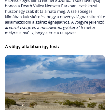
A szélsőséges klíma ellenére azonban sok növényfaj
honos a Death Valley Nemzeti Parkban, ezek közül
huszonegy csak itt található meg. A szélsőséges
klímában kulcskérdés, hogy a növényvilágnak sikerül-e
alkalmazkodni a száraz éghajlathoz. A völgyre jellemző
kreozot cserje
és a
meszkvitófa
gyökere 15 méter
mélyre is nyúlik, hogy elérje a talajvizet.
A völgy általában így fest: