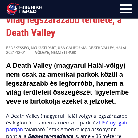
Ilyen is volt: virágba borult a
világ legszárazabb területe, a
Death Valley
FŐOLDAL
UTAK
ÉRDEKESSÉG
,
NYUGATI PART
,
USA
CALIFORNIA
,
DEATH VALLEY
,
HALÁL
2021-12-01
VÖLGYE
,
NEMZETI PARK
HÍRLEVÉL
A Death Valley (magyarul Halál-völgy)
BLOG
nem csak az amerikai parkok közül a
legszárazabb és legforróbb, hanem a
RÓLUNK
világ területeit összegészét figyelembe
véve is birtokolja ezeket a jelzőket.
KÉPEK
A Death Valley (magyarul Halál-völgy) a legszárazabb
és legforróbb amerikai nemzeti park. Az
USA nyugati
partján
található Észak-Amerika legalacsonyabb
pontja, a
Badwater-medence
is, amely 86 méterrel