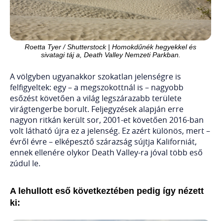
Roetta Tyer / Shutterstock | Homokdűnék hegyekkel és
sivatagi táj a, Death Valley Nemzeti Parkban.
A völgyben ugyanakkor szokatlan jelenségre is
felfigyeltek: egy – a megszokottnál is – nagyobb
esőzést követően a világ legszárazabb területe
virágtengerbe borult. Feljegyzések alapján erre
nagyon ritkán került sor, 2001-et követően 2016-ban
volt látható újra ez a jelenség. Ez azért különös, mert –
évről évre – elképesztő szárazság sújtja Kaliforniát,
ennek ellenére olykor Death Valley-ra jóval több eső
zúdul le.
A lehullott eső következtében pedig így nézett
ki: