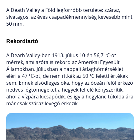
A Death Valley a Föld legforróbb területe: száraz,
sivatagos, az éves csapadékmennyiség kevesebb mint
50 mm.
Rekordtartó
A Death Valley-ben 1913. július 10-én 56,7 °C-ot
mértek, ami azóta is rekord az Amerikai Egyesült
Államokban. Júliusban a nappali átlaghőmérséklet
eléri a 47 °C-ot, de nem ritkák az 50 °C feletti értékek
sem. Ennek elsődleges oka, hogy az óceán felől érkező
nedves légtömegeket a hegyek felfelé kényszerítik,
ahol a vízpára kicsapódik, és így a hegylánc túloldalára
már csak száraz levegő érkezik.