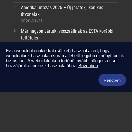
Amerikai utazás 2026 – Új járatok, ikonikus
útvonalak
2026-01-21
Már nagyon vártuk: visszaállnak az ESTA korábbi
feltételei
2025-09-17
Ez a weboldal cookie-kat (sütiket) használ azért, hogy
weboldalunk használata során a lehető legjobb élményt tudjuk
Kapcsolat
biztosítani. A weboldalunkon történő további böngészéssel
hozzájárul a cookie-k használatához.
Bővebben
info@amerikaneked.com
+36 1 211 0911
Rendben
Legnépszerűbb amerikai útjaink
Los Angeles – Las Vegas