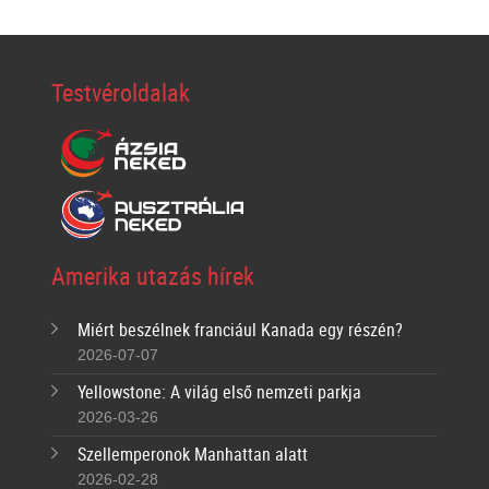
Testvéroldalak
Amerika utazás hírek
Miért beszélnek franciául Kanada egy részén?
2026-07-07
Yellowstone: A világ első nemzeti parkja
2026-03-26
Szellemperonok Manhattan alatt
2026-02-28