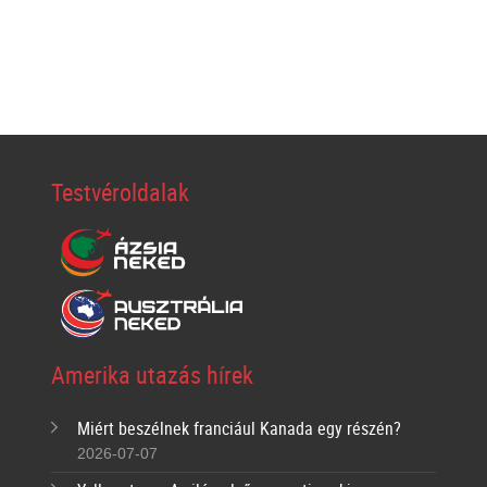
Testvéroldalak
Amerika utazás hírek
Miért beszélnek franciául Kanada egy részén?
2026-07-07