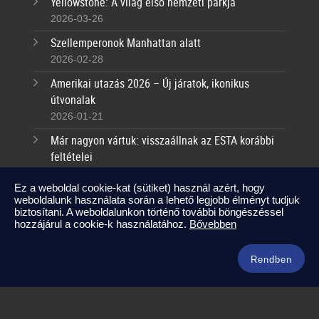
Yellowstone: A világ első nemzeti parkja
2026-03-26
Szellemperonok Manhattan alatt
2026-02-28
Amerikai utazás 2026 – Új járatok, ikonikus
útvonalak
2026-01-21
Már nagyon vártuk: visszaállnak az ESTA korábbi
feltételei
2025-09-17
Ez a weboldal cookie-kat (sütiket) használ azért, hogy
weboldalunk használata során a lehető legjobb élményt tudjuk
Kapcsolat
biztosítani. A weboldalunkon történő további böngészéssel
hozzájárul a cookie-k használatához.
Bővebben
info@amerikaneked.com
+36 1 211 0911
Rendben