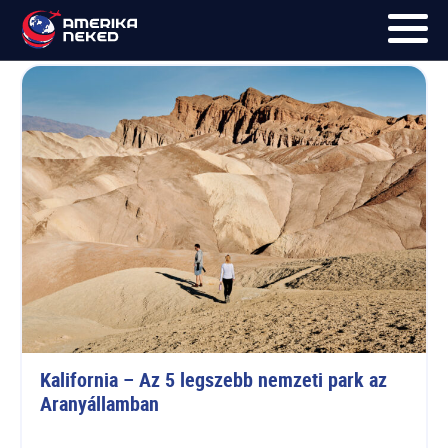
Death Valley
FŐOLDAL
UTAK
HÍRLEVÉL
BLOG
RÓLUNK
KÉPEK
Kalifornia – Az 5 legszebb nemzeti park az 
Aranyállamban