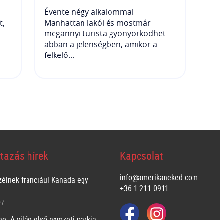
Évente négy alkalommal
t,
Manhattan lakói és mostmár
megannyi turista gyönyörködhet
abban a jelenségben, amikor a
felkelő...
tazás hírek
Kapcsolat
info@amerikaneked.com
zélnek franciául Kanada egy
+36 1 211 0911
07
ne: A világ első nemzeti parkja