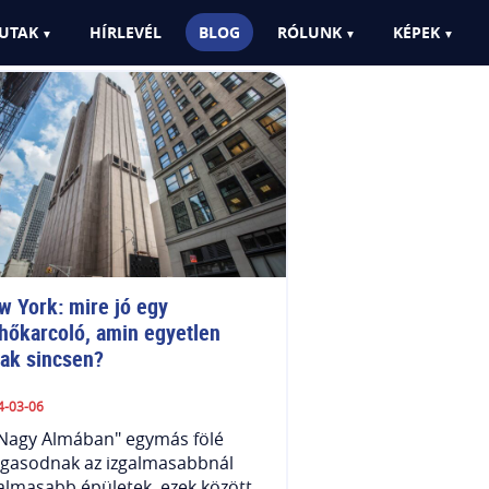
UTAK
HÍRLEVÉL
BLOG
RÓLUNK
KÉPEK
w York: mire jó egy 
lhőkarcoló, amin egyetlen 
lak sincsen?
4-03-06
"Nagy Almában" egymás fölé
gasodnak az izgalmasabbnál
almasabb épületek, ezek között