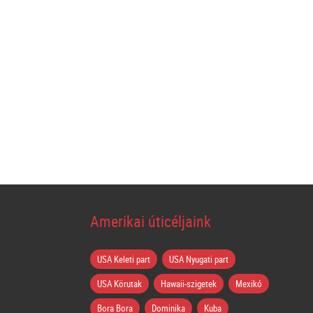
Amerikai úticéljaink
USA Keleti part
USA Nyugati part
USA Körutak
Hawaii-szigetek
Mexikó
Bora Bora
Dominika
Kuba