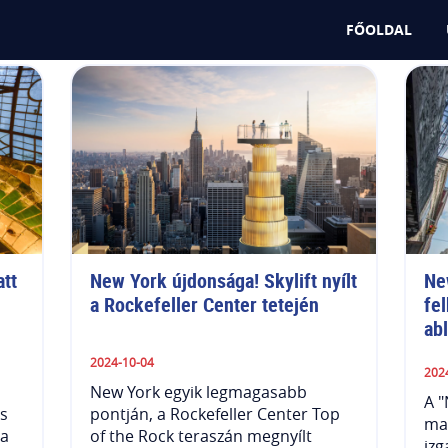
FŐOLDAL
tt
New York újdonsága! Skylift nyílt 
Ne
a Rockefeller Center tetején
fe
ab
2024-10-04
202
New York egyik legmagasabb
A 
s
pontján, a Rockefeller Center Top
ma
 a
of the Rock teraszán megnyílt
izg