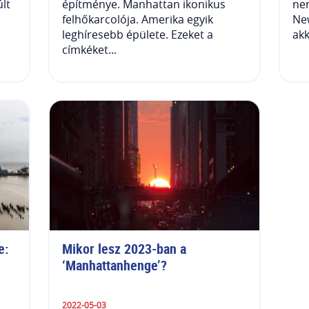
últ
építménye. Manhattan ikonikus
nem
felhőkarcolója. Amerika egyik
New
leghíresebb épülete. Ezeket a
akk
címkéket...
: 
Mikor lesz 2023-ban a 
‘Manhattanhenge’?
2022-05-03