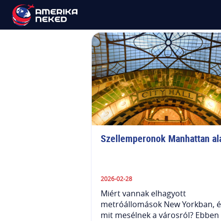
Manhattan
Szellemperonok Manhattan ala
2026-02-28
Miért vannak elhagyott
metróállomások New Yorkban, é
mit mesélnek a városról? Ebben