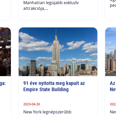
Manhattan legújabb exkluzív
ped
attrakciója,...
a: 
91 éve nyitotta meg kapuit az 
Az
Empire State Building
Ne
2023-04-26
202
New York legnépszerűbb
New