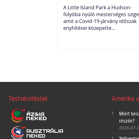
A Little Island Park a Hudson-
folyóba nyúló mesterséges szige
amit a Covid-19-járvány időszak
enyhítései közepette...
Testvéroldalak
Amerika u
Miért bes
részén?
2026-07-
Yellowsto