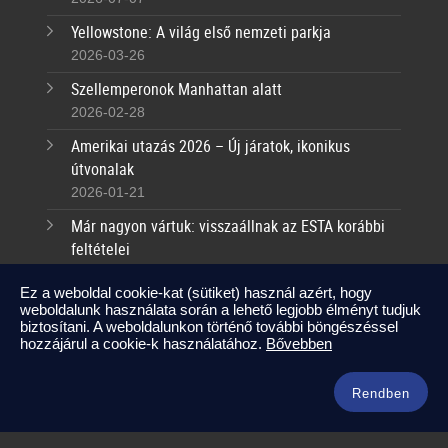
Yellowstone: A világ első nemzeti parkja
2026-03-26
Szellemperonok Manhattan alatt
2026-02-28
Amerikai utazás 2026 – Új járatok, ikonikus
útvonalak
2026-01-21
Már nagyon vártuk: visszaállnak az ESTA korábbi
feltételei
2025-09-17
Ez a weboldal cookie-kat (sütiket) használ azért, hogy
weboldalunk használata során a lehető legjobb élményt tudjuk
Kapcsolat
biztosítani. A weboldalunkon történő további böngészéssel
hozzájárul a cookie-k használatához.
Bővebben
info@amerikaneked.com
+36 1 211 0911
Rendben