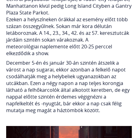
Manhattanon kívül pedig Long Island Cityben a Gantry
Plaza State Parkot.
Ezeken a helyszíneken órákkal az esemény előtt több
százan összegyűlnek. Sokan már kora délután
letáboroznak. A 14., 23., 34., 42. és az 57. keresztutcák
járdáin szintén sokan várakoznak. A
meteorológiai naplemente előtt 20-25 perccel
elkezdődik a show.
December 5-én és január 30-án szintén átszelik a
várost a nap sugarai, ekkor azonban a felkelő napot
csodálhatják meg a helybeliek ugyanazokban az
utcákban. Ezen a négy napon a nap teljes korongja
látható a felhőkarcolók által alkotott keretben, de egy
nappal előtte szintén érdemes végignézni a
napfelkeltét és -nyugtát, bár ekkor a nap csak félig
mutatja meg magát a háztömbök között.