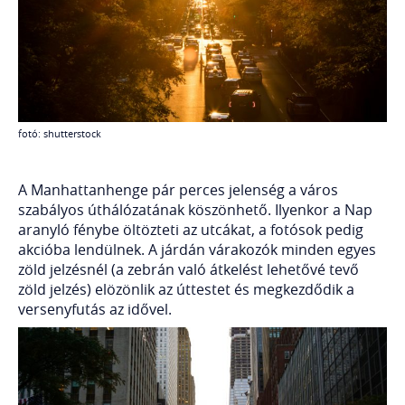
fotó: shutterstock
A Manhattanhenge pár perces jelenség a város
szabályos úthálózatának köszönhető. Ilyenkor a Nap
aranyló fénybe öltözteti az utcákat, a fotósok pedig
akcióba lendülnek. A járdán várakozók minden egyes
zöld jelzésnél (a zebrán való átkelést lehetővé tevő
zöld jelzés) elözönlik az úttestet és megkezdődik a
versenyfutás az idővel.