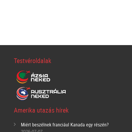
Testvéroldalak
Amerika utazás hírek
Miért beszélnek franciául Kanada egy részén?
2026-07-07