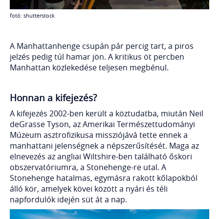
fotó: shutterstock
A Manhattanhenge csupán pár percig tart, a piros
jelzés pedig túl hamar jön. A kritikus öt percben
Manhattan közlekedése teljesen megbénul.
Honnan a kifejezés?
A kifejezés 2002-ben került a köztudatba, miután Neil
deGrasse Tyson, az Amerikai Természettudományi
Múzeum asztrofizikusa missziójává tette ennek a
manhattani jelenségnek a népszerűsítését. Maga az
elnevezés az angliai Wiltshire-ben található őskori
obszervatóriumra, a Stonehenge-re utal. A
Stonehenge hatalmas, egymásra rakott kőlapokból
álló kör, amelyek kövei között a nyári és téli
napfordulók idején süt át a nap.