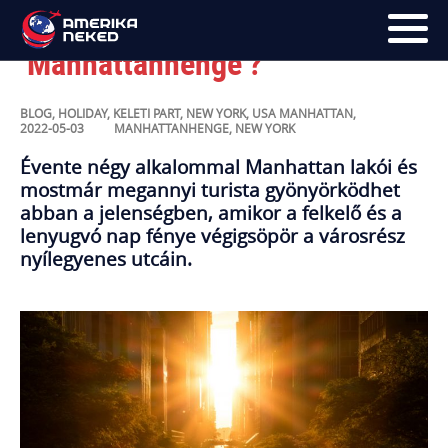
Mikor lesz 2023-ban a
‘Manhattanhenge’?
FŐOLDAL
BLOG
,
HOLIDAY
,
KELETI PART
,
NEW YORK
,
USA
MANHATTAN
,
2022-05-03
MANHATTANHENGE
,
NEW YORK
UTAK
Évente négy alkalommal Manhattan lakói és
mostmár megannyi turista gyönyörködhet
HÍRLEVÉL
abban a jelenségben, amikor a felkelő és a
BLOG
lenyugvó nap fénye végigsöpör a városrész
nyílegyenes utcáin.
RÓLUNK
KÉPEK