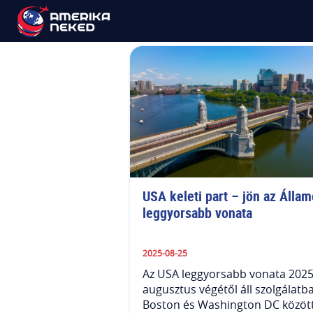
Keleti Part
USA keleti part – jön az Állam
leggyorsabb vonata
2025-08-25
Az USA leggyorsabb vonata 2025
augusztus végétől áll szolgálatb
Boston és Washington DC között