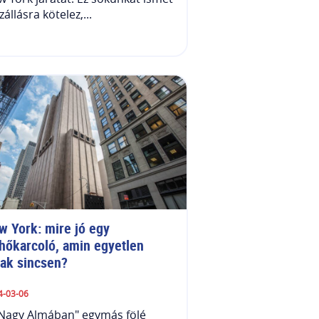
zállásra kötelez,...
w York: mire jó egy 
lhőkarcoló, amin egyetlen 
lak sincsen?
4-03-06
"Nagy Almában" egymás fölé