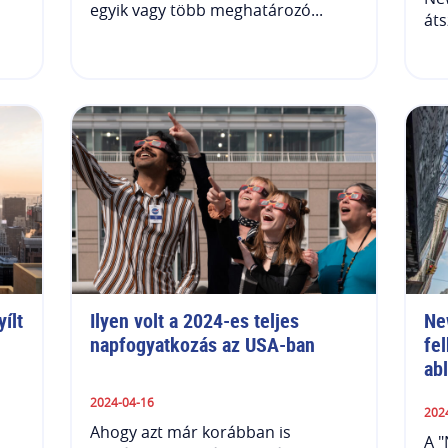
egyik vagy több meghatározó...
áts
lt 
Ilyen volt a 2024-es teljes 
Ne
napfogyatkozás az USA-ban
fe
ab
2024-04-16
202
Ahogy azt már korábban is
A 