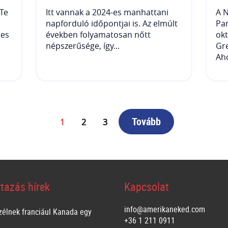
 Te
Itt vannak a 2024-es manhattani
A N
napforduló időpontjai is. Az elmúlt
Par
jes
években folyamatosan nőtt
okt
népszerűsége, így...
Gre
Aho
Tovább
1
2
3
tazás hírek
Kapcsolat
info@amerikaneked.com
zélnek franciául Kanada egy
+36 1 211 0911