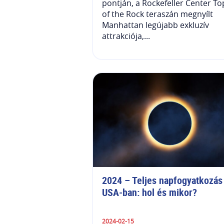
pontján, a Rockefeller Center To
of the Rock teraszán megnyílt
Manhattan legújabb exkluzív
attrakciója,...
2024 – Teljes napfogyatkozás 
USA-ban: hol és mikor?
2024-02-15