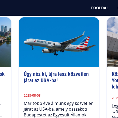
FŐOLDAL
ok 
Úgy néz ki, újra lesz közvetlen 
Kö
járat az USA-ba!
Yor
le
2025-08-08
202
.
Már több éve álmunk egy közvetlen
Leg
a
járat az USA-ba, amely összeköti
szü
.
Budapestet az Egyesült Államok
New