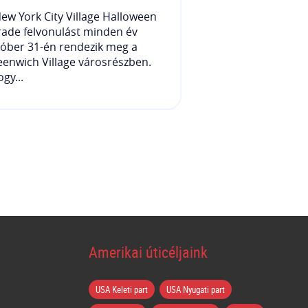
ew York City Village Halloween
ade felvonulást minden év
óber 31-én rendezik meg a
enwich Village városrészben.
gy...
Amerikai úticéljaink
USA Keleti part
USA Nyugati part