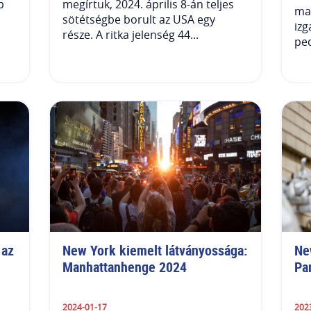
p
megírtuk, 2024. április 8-án teljes
ma
sötétségbe borult az USA egy
izg
része. A ritka jelenség 44...
ped
az 
New York kiemelt látványossága: 
Ne
Manhattanhenge 2024
Pa
2024-01-17
202