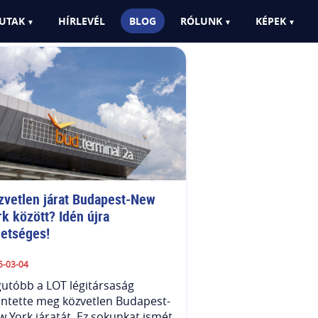
UTAK
HÍRLEVÉL
BLOG
RÓLUNK
KÉPEK
zvetlen járat Budapest-New 
k között? Idén újra 
hetséges!
5-03-04
utóbb a LOT légitársaság
ntette meg közvetlen Budapest-
 York járatát. Ez sokunkat ismét