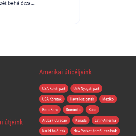
zét behálózza,...
Amerikai úticéljaink
USA Keleti part
USA Nyugati part
USA Körutak
Hawaii-szigetek
Mexikó
Bora Bora
Dominika
Kuba
i útjaink
Aruba / Curacao
Kanada
Latin-Amerika
Karibi hajóutak
New Yorkot érintő utazások