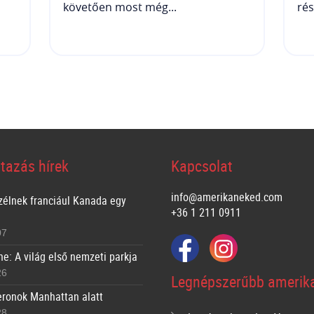
követően most még...
rés
tazás hírek
Kapcsolat
info@amerikaneked.com
zélnek franciául Kanada egy
+36 1 211 0911
07
ne: A világ első nemzeti parkja
26
Legnépszerűbb amerika
ronok Manhattan alatt
28