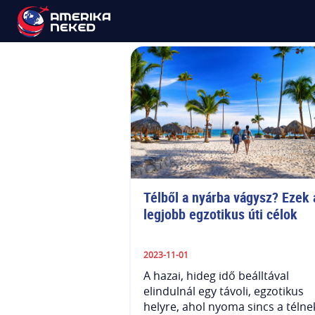
Costa Rica
Télből a nyárba vágysz? Ezek a
legjobb egzotikus úti célok
2023-11-01
A hazai, hideg idő beálltával
elindulnál egy távoli, egzotikus
helyre, ahol nyoma sincs a télne