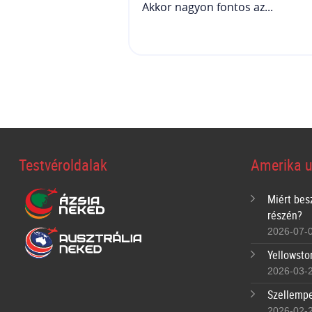
Akkor nagyon fontos az...
Testvéroldalak
Amerika u
Miért bes
részén?
2026-07-
Yellowsto
2026-03-
Szellempe
2026-02-