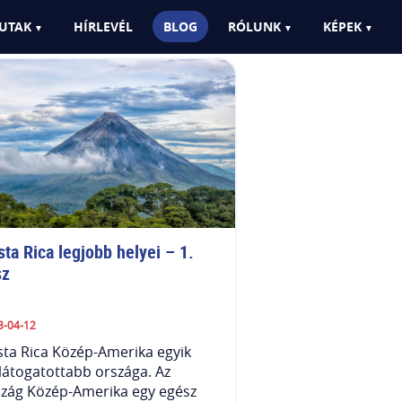
UTAK
HÍRLEVÉL
BLOG
RÓLUNK
KÉPEK
ta Rica legjobb helyei – 1. 
sz
3-04-12
ta Rica Közép-Amerika egyik
látogatottabb országa. Az
szág Közép-Amerika egy egész