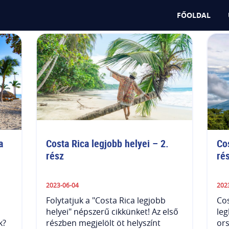
FŐOLDAL
 
Costa Rica legjobb helyei – 2. 
Cos
rész
ré
2023-06-04
202
Folytatjuk a "Costa Rica legjobb
Cos
helyei" népszerű cikkünket! Az első
leg
k?
részben megjelölt öt helyszínt
or