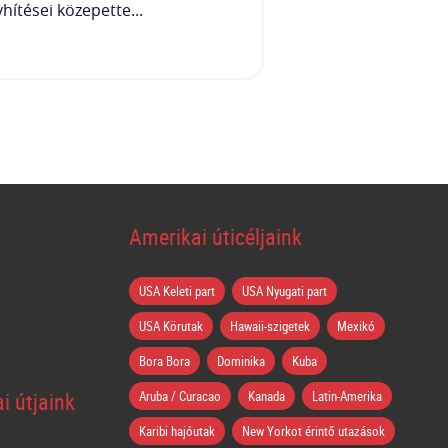
hítései közepette...
Amerikai úticéljaink
USA Keleti part
USA Nyugati part
USA Körutak
Hawaii-szigetek
Mexikó
Bora Bora
Dominika
Kuba
i útjaink
Aruba / Curacao
Kanada
Latin-Amerika
Karibi hajóutak
New Yorkot érintő utazások