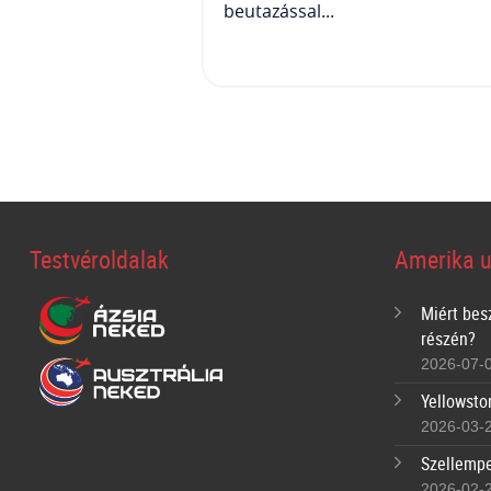
beutazással...
Testvéroldalak
Amerika u
Miért bes
részén?
2026-07-
Yellowsto
2026-03-
Szellempe
2026-02-