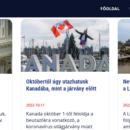
FŐOLDAL
Októbertől úgy utazhatunk 
Ne
Kanadába, mint a járvány előtt
a L
2022-10-11
202
uk,
Kanada október 1-től feloldja a
A L
v
beutazókra vonatkozó, a
fol
koronavírus-világjárvány miatt
ami