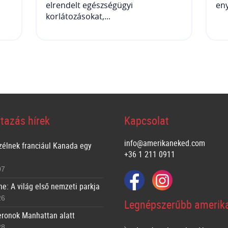
elrendelt egészségügyi
eny
korlátozásokat,...
tazás hírek
Kapcsolat
info@amerikaneked.com
zélnek franciául Kanada egy
+36 1 211 0911
07
ne: A világ első nemzeti parkja
26
Legnépszerűbb amerika
ronok Manhattan alatt
28