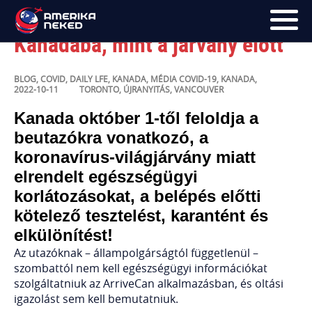
Októbertől úgy utazhatunk
Kanadába, mint a járvány előtt
FŐOLDAL
BLOG
,
COVID
,
DAILY LFE
,
KANADA
,
MÉDIA
COVID-19
,
KANADA
,
2022-10-11
TORONTO
,
ÚJRANYITÁS
,
VANCOUVER
UTAK
Kanada október 1-től feloldja a
HÍRLEVÉL
beutazókra vonatkozó, a
koronavírus-világjárvány miatt
BLOG
elrendelt egészségügyi
RÓLUNK
korlátozásokat, a belépés előtti
kötelező tesztelést, karantént és
KÉPEK
elkülönítést!
Az utazóknak – állampolgárságtól függetlenül –
szombattól nem kell egészségügyi információkat
szolgáltatniuk az ArriveCan alkalmazásban, és oltási
igazolást sem kell bemutatniuk.