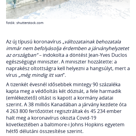
fotók: shutterstock.com
Az új típusú koronavírus „
változatainak behozatala
immár nem befolyásolja érdemben a járványhelyzetet
az országban”
– indokolta a döntést Jean-Yves Duclos
egészségügyi miniszter. A miniszter hozzátette: a
naprakész oltottságra kell helyezni a hangsúlyt, mert a
vírus „
még mindig itt van
”.
A tizenkét évesnél idősebbek mintegy 90 százaléka
kapta meg a védőoltás két dózisát, a fele harmadik
(emlékeztető) oltást is kapott a kormány adatai
szerint. A 38 milliós Kanadában a járvány kezdete óta
4 263 800 fertőzöttet regisztráltak és 45 234 ember
halt meg a koronavírus okozta Covid-19
következtében a baltimore-i Johns Hopkins egyetem
hétfő délutáni összesítése szerint.