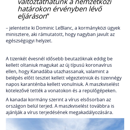
változtathatunk a nemzetközi
határokon érvényben lévő
eljáráson
”
– jelentette ki Dominic LeBlanc, a kormányközi ügyek
minisztere, aki rámutatott, hogy nagyban javult az
egészségügyi helyzet.
A tizenkét évesnél idősebb beutazóknak eddig be
kellett oltaniuk magukat az új típusú koronavírus
ellen, hogy Kanadába utazhassanak, valamint a
belépés előtt tesztet kellett végeztetniük és tizennégy
napos karanténba kellett vonulniuk. A maszkviselést
kötelezővé tették a vonatokon és a repülőgépeken.
A kanadai kormány szerint a vírus elsősorban az
országon belül terjed. A maszkviselést továbbra is
ajánlják a vírus terjedésének megakadályozására.