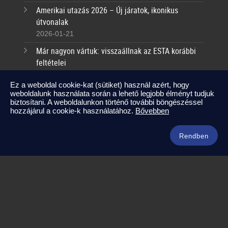
Amerikai utazás 2026 – Új járatok, ikonikus
útvonalak
2026-01-21
Már nagyon vártuk: visszaállnak az ESTA korábbi
feltételei
2025-09-17
Ez a weboldal cookie-kat (sütiket) használ azért, hogy
weboldalunk használata során a lehető legjobb élményt tudjuk
Kapcsolat
biztosítani. A weboldalunkon történő további böngészéssel
hozzájárul a cookie-k használatához.
Bővebben
info@amerikaneked.com
+36 1 211 0911
Rendben
Legnépszerűbb amerikai útjaink
Los Angeles – Las Vegas