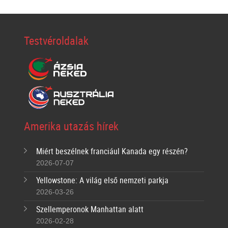
Testvéroldalak
Amerika utazás hírek
Miért beszélnek franciául Kanada egy részén?
2026-07-07
Yellowstone: A világ első nemzeti parkja
2026-03-26
Szellemperonok Manhattan alatt
2026-02-28