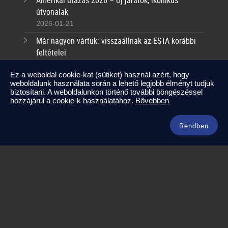
Amerikai utazás 2026 – Új járatok, ikonikus
útvonalak
2026-01-21
Már nagyon vártuk: visszaállnak az ESTA korábbi
feltételei
2025-09-17
Ez a weboldal cookie-kat (sütiket) használ azért, hogy
weboldalunk használata során a lehető legjobb élményt tudjuk
Kapcsolat
biztosítani. A weboldalunkon történő további böngészéssel
hozzájárul a cookie-k használatához.
Bővebben
info@amerikaneked.com
+36 1 211 0911
Rendben
Legnépszerűbb amerikai útjaink
Los Angeles – Las Vegas
Maja Riviéra rejtett kincsei