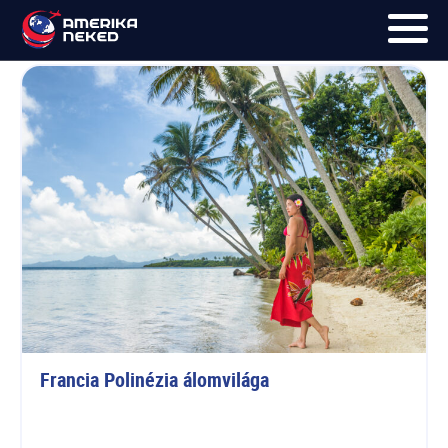
Bora Bora
FŐOLDAL
UTAK
HÍRLEVÉL
BLOG
RÓLUNK
KÉPEK
Francia Polinézia álomvilága