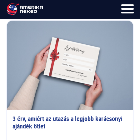
Voucher
FŐOLDAL
UTAK
HÍRLEVÉL
BLOG
RÓLUNK
KÉPEK
3 érv, amiért az utazás a legjobb karácsonyi 
ajándék ötlet