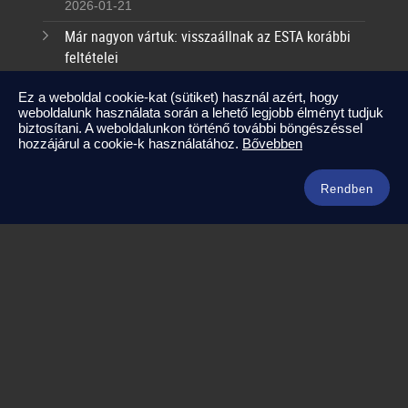
2026-01-21
Már nagyon vártuk: visszaállnak az ESTA korábbi
feltételei
2025-09-17
Ez a weboldal cookie-kat (sütiket) használ azért, hogy
weboldalunk használata során a lehető legjobb élményt tudjuk
Kapcsolat
biztosítani. A weboldalunkon történő további böngészéssel
hozzájárul a cookie-k használatához.
Bővebben
info@amerikaneked.com
+36 1 211 0911
Rendben
Legnépszerűbb amerikai útjaink
Los Angeles – Las Vegas
Maja Riviéra rejtett kincsei
Oahu – Kauai – Maui