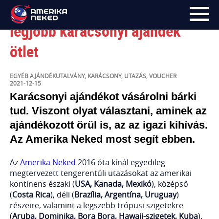
3 érv, amiért az utazás a
legjobb karácsonyi ajándék
ötlet
FŐOLDAL
UTAK
EGYÉB
AJÁNDÉKUTALVÁNY
,
KARÁCSONY
,
UTAZÁS
,
VOUCHER
2021-12-15
HÍRLEVÉL
Karácsonyi ajándékot vásárolni bárki
tud. Viszont olyat választani, aminek az
BLOG
ajándékozott örül is, az az igazi kihívás.
RÓLUNK
Az Amerika Neked most segít ebben.
KÉPEK
Az
Amerika Neked
2016 óta kínál egyedileg
megtervezett tengerentúli utazásokat az amerikai
kontinens északi (
USA, Kanada, Mexikó
), középső
(
Costa Rica
), déli (
Brazília, Argentína, Uruguay
)
részeire, valamint a legszebb trópusi szigetekre
(
Aruba, Dominika, Bora Bora, Hawaii-szigetek, Kuba
).