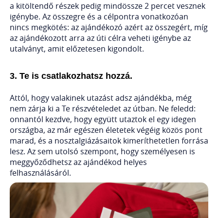
a kitöltendő részek pedig mindössze 2 percet vesznek
igénybe. Az összegre és a célpontra vonatkozóan
nincs megkötés: az ajándékozó azért az összegért, míg
az ajándékozott arra az úti célra veheti igénybe az
utalványt, amit előzetesen kigondolt.
3. Te is csatlakozhatsz hozzá.
Attól, hogy valakinek utazást adsz ajándékba, még
nem zárja ki a Te részvételedet az útban. Ne feledd:
onnantól kezdve, hogy együtt utaztok el egy idegen
országba, az már egészen életetek végéig közös pont
marad, és a nosztalgiázásaitok kimeríthetetlen forrása
lesz. Az sem utolsó szempont, hogy személyesen is
meggyőződhetsz az ajándékod helyes
felhasználásáról.