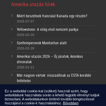
Amerika utazás hírek
Miért beszélnek franciául Kanada egy részén?
2026-07-07
Yellowstone: A világ első nemzeti parkja
2026-03-26
Szellemperonok Manhattan alatt
2026-02-28
Amerikai utazás 2026 – Új járatok, ikonikus
útvonalak
2026-01-21
Már nagyon vártuk: visszaállnak az ESTA korábbi
feltételei
2025-09-17
Ez a weboldal cookie-kat (sütiket) használ azért, hogy
weboldalunk használata során a lehető legjobb élményt tudjuk
Kapcsolat
biztosítani. A weboldalunkon történő további böngészéssel
hozzájárul a cookie-k használatához.
Bővebben