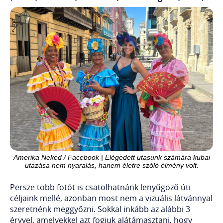
Amerika Neked / Facebook | Elégedett utasunk számára kubai
utazása nem nyaralás, hanem életre szóló élmény volt.
Persze több fotót is csatolhatnánk lenyűgöző úti
céljaink mellé, azonban most nem a vizuális látvánnyal
szeretnénk meggyőzni. Sokkal inkább az alábbi 3
érvvel, amelyekkel azt fogjuk alátámasztani, hogy