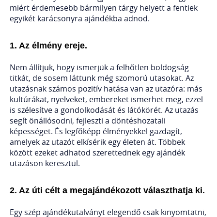
miért érdemesebb bármilyen tárgy helyett a fentiek
egyikét karácsonyra ajándékba adnod.
1. Az élmény ereje.
Nem állítjuk, hogy ismerjük a felhőtlen boldogság
titkát, de sosem láttunk még szomorú utasokat. Az
utazásnak számos pozitív hatása van az utazóra: más
kultúrákat, nyelveket, embereket ismerhet meg, ezzel
is szélesítve a gondolkodását és látókörét. Az utazás
segít önállósodni, fejleszti a döntéshozatali
képességet. És legfőképp élményekkel gazdagít,
amelyek az utazót elkísérik egy életen át. Többek
között ezeket adhatod szerettednek egy ajándék
utazáson keresztül.
2. Az úti célt a megajándékozott választhatja ki.
Egy szép ajándékutalványt elegendő csak kinyomtatni,