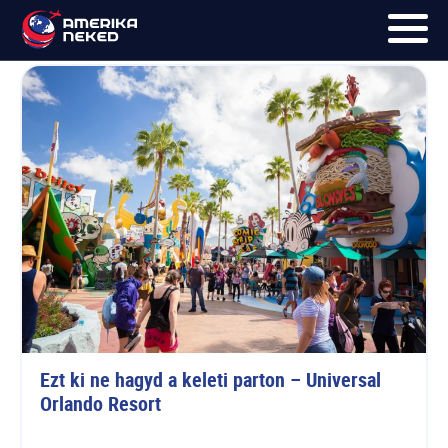
Universal Studios
FŐOLDAL
UTAK
HÍRLEVÉL
BLOG
RÓLUNK
KÉPEK
Ezt ki ne hagyd a keleti parton – Universal 
Orlando Resort