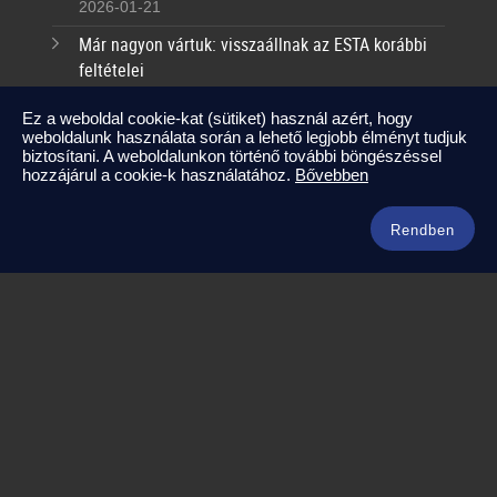
2026-01-21
Már nagyon vártuk: visszaállnak az ESTA korábbi
feltételei
2025-09-17
Ez a weboldal cookie-kat (sütiket) használ azért, hogy
weboldalunk használata során a lehető legjobb élményt tudjuk
Kapcsolat
biztosítani. A weboldalunkon történő további böngészéssel
hozzájárul a cookie-k használatához.
Bővebben
info@amerikaneked.com
+36 1 211 0911
Rendben
Legnépszerűbb amerikai útjaink
Los Angeles – Las Vegas
Maja Riviéra rejtett kincsei
Oahu – Kauai – Maui