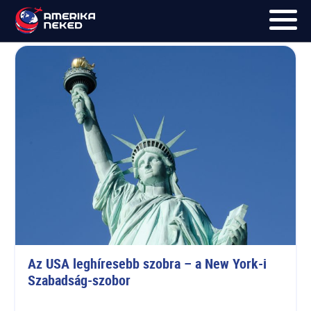
Szabadság-szobor
FŐOLDAL
UTAK
HÍRLEVÉL
BLOG
RÓLUNK
KÉPEK
Az USA leghíresebb szobra – a New York-i 
Szabadság-szobor