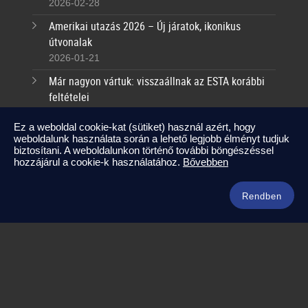
2026-02-28
Amerikai utazás 2026 – Új járatok, ikonikus
útvonalak
2026-01-21
Már nagyon vártuk: visszaállnak az ESTA korábbi
feltételei
2025-09-17
Ez a weboldal cookie-kat (sütiket) használ azért, hogy
weboldalunk használata során a lehető legjobb élményt tudjuk
Kapcsolat
biztosítani. A weboldalunkon történő további böngészéssel
hozzájárul a cookie-k használatához.
Bővebben
info@amerikaneked.com
+36 1 211 0911
Rendben
Legnépszerűbb amerikai útjaink
Los Angeles – Las Vegas