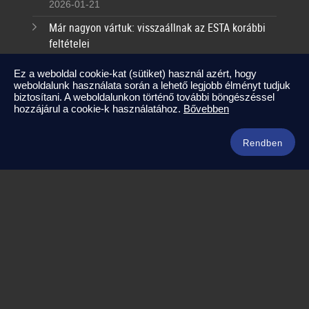
2026-01-21
Már nagyon vártuk: visszaállnak az ESTA korábbi
feltételei
2025-09-17
Ez a weboldal cookie-kat (sütiket) használ azért, hogy
weboldalunk használata során a lehető legjobb élményt tudjuk
Kapcsolat
biztosítani. A weboldalunkon történő további böngészéssel
hozzájárul a cookie-k használatához.
Bővebben
info@amerikaneked.com
+36 1 211 0911
Rendben
Legnépszerűbb amerikai útjaink
Los Angeles – Las Vegas
Maja Riviéra rejtett kincsei
Oahu – Kauai – Maui