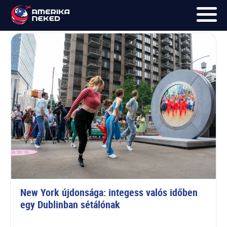
Portal
FŐOLDAL
UTAK
HÍRLEVÉL
BLOG
RÓLUNK
KÉPEK
New York újdonsága: integess valós időben 
egy Dublinban sétálónak 