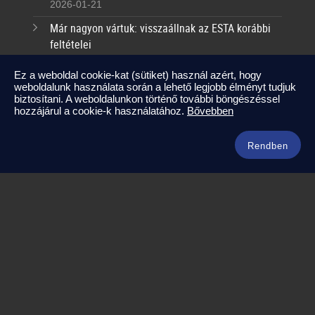
2026-01-21
Már nagyon vártuk: visszaállnak az ESTA korábbi
feltételei
2025-09-17
Ez a weboldal cookie-kat (sütiket) használ azért, hogy
weboldalunk használata során a lehető legjobb élményt tudjuk
Kapcsolat
biztosítani. A weboldalunkon történő további böngészéssel
hozzájárul a cookie-k használatához.
Bővebben
info@amerikaneked.com
+36 1 211 0911
Rendben
Legnépszerűbb amerikai útjaink
Los Angeles – Las Vegas
Maja Riviéra rejtett kincsei
Oahu – Kauai – Maui