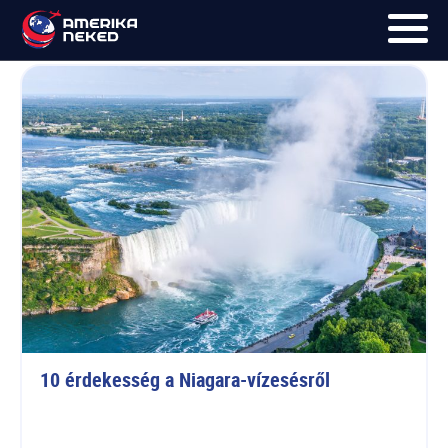
Ontario
FŐOLDAL
UTAK
HÍRLEVÉL
BLOG
RÓLUNK
KÉPEK
10 érdekesség a Niagara-vízesésről