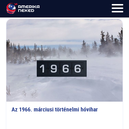
Hóvihar
FŐOLDAL
UTAK
HÍRLEVÉL
BLOG
RÓLUNK
KÉPEK
Az 1966. márciusi történelmi hóvihar