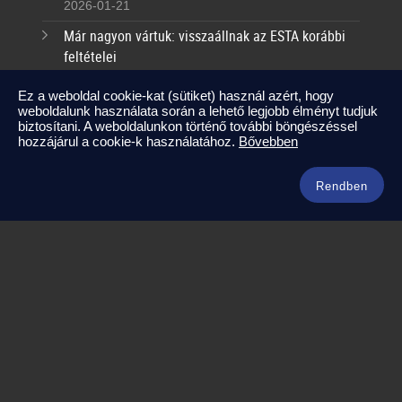
2026-01-21
Már nagyon vártuk: visszaállnak az ESTA korábbi
feltételei
2025-09-17
Ez a weboldal cookie-kat (sütiket) használ azért, hogy
weboldalunk használata során a lehető legjobb élményt tudjuk
Kapcsolat
biztosítani. A weboldalunkon történő további böngészéssel
hozzájárul a cookie-k használatához.
Bővebben
info@amerikaneked.com
+36 1 211 0911
Rendben
Legnépszerűbb amerikai útjaink
Los Angeles – Las Vegas
Maja Riviéra rejtett kincsei
Oahu – Kauai – Maui