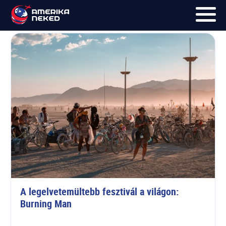
Burning Man
FŐOLDAL
UTAK
HÍRLEVÉL
BLOG
RÓLUNK
KÉPEK
A legelvetemültebb fesztivál a világon: 
Burning Man