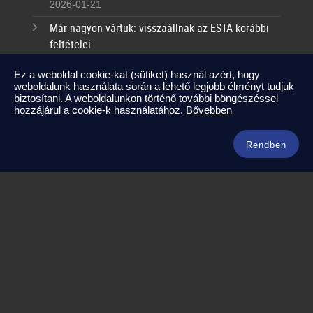
2026-01-21
Már nagyon vártuk: visszaállnak az ESTA korábbi
feltételei
2025-09-17
Ez a weboldal cookie-kat (sütiket) használ azért, hogy
weboldalunk használata során a lehető legjobb élményt tudjuk
Kapcsolat
biztosítani. A weboldalunkon történő további böngészéssel
hozzájárul a cookie-k használatához.
Bővebben
info@amerikaneked.com
+36 1 211 0911
Rendben
Legnépszerűbb amerikai útjaink
Los Angeles – Las Vegas
Maja Riviéra rejtett kincsei
Oahu – Kauai – Maui