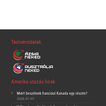
Testvéroldalak
Amerika utazás hírek
Miért beszélnek franciául Kanada egy részén?
2026-07-07