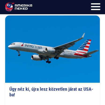
Budapest Airport
FŐOLDAL
UTAK
HÍRLEVÉL
BLOG
RÓLUNK
KÉPEK
Úgy néz ki, újra lesz közvetlen járat az USA-
ba!