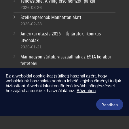
Yellowstone: A világ első nemzeti parkja
2026-03-26
Szellemperonok Manhattan alatt
2026-02-28
Amerikai utazás 2026 – Új járatok, ikonikus
útvonalak
2026-01-21
Már nagyon vártuk: visszaállnak az ESTA korábbi
feltételei
2025-09-17
Ez a weboldal cookie-kat (sütiket) használ azért, hogy
weboldalunk használata során a lehető legjobb élményt tudjuk
Kapcsolat
biztosítani. A weboldalunkon történő további böngészéssel
hozzájárul a cookie-k használatához.
Bővebben
info@amerikaneked.com
+36 1 211 0911
Rendben