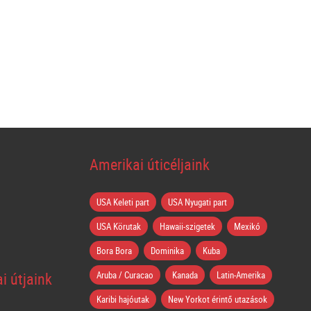
Amerikai úticéljaink
USA Keleti part
USA Nyugati part
USA Körutak
Hawaii-szigetek
Mexikó
Bora Bora
Dominika
Kuba
i útjaink
Aruba / Curacao
Kanada
Latin-Amerika
Karibi hajóutak
New Yorkot érintő utazások