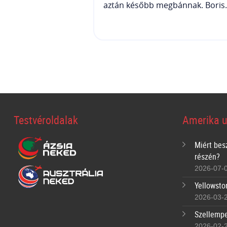
aztán később megbánnak. Boris.
Testvéroldalak
Amerika u
Miért bes
részén?
2026-07-
Yellowsto
2026-03-
Szellempe
2026-02-