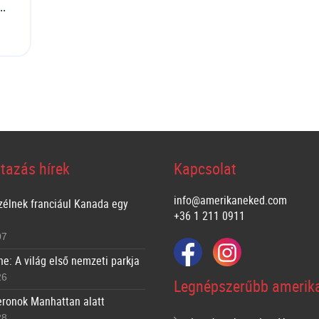
..
tazás hírek
Kapcsolat
info@amerikaneked.com
zélnek franciául Kanada egy
+36 1 211 0911
07
ne: A világ első nemzeti parkja
26
Legnépszerűbb amerika
ronok Manhattan alatt
28