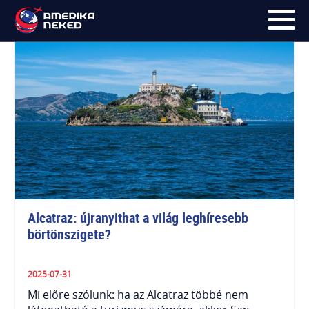
FŐOLDAL
UTAK
HÍRLEVÉL
BLOG
RÓLUNK
Alcatraz: újranyithat a világ leghíresebb 
KÉPEK
börtönszigete?
2025-07-31
Mi előre szólunk: ha az Alcatraz többé nem