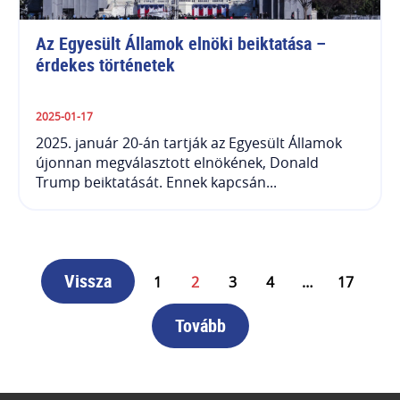
Az Egyesült Államok elnöki beiktatása – 
érdekes történetek
2025-01-17
2025. január 20-án tartják az Egyesült Államok
újonnan megválasztott elnökének, Donald
Trump beiktatását. Ennek kapcsán...
Vissza
1
2
3
4
…
17
Tovább