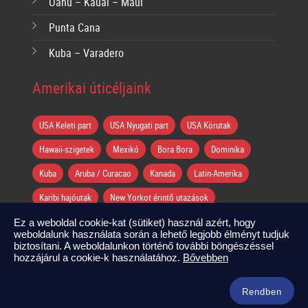
Oahu – Kauai – Maui
Punta Cana
Kuba – Varadero
Amerikai úticéljaink
USA Keleti part
USA Nyugati part
USA Körutak
Hawaii-szigetek
Mexikó
Bora Bora
Dominika
Kuba
Aruba / Curacao
Kanada
Latin-Amerika
Karibi hajóutak
New Yorkot érintő utazások
Miamit érintő utazások
San Franciscot érintő utazások
Ez a weboldal cookie-kat (sütiket) használ azért, hogy
weboldalunk használata során a lehető legjobb élményt tudjuk
Los Angelest érintő utazások
Las Vegast érintő utazások
biztosítani. A weboldalunkon történő további böngészéssel
hozzájárul a cookie-k használatához.
Bővebben
Rendben
Copyright © Amerika Neked 2026 | All rights reserved