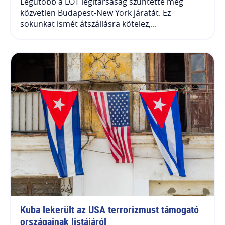
Legutóbb a LOT légitársaság szüntette meg
közvetlen Budapest-New York járatát. Ez
sokunkat ismét átszállásra kötelez,...
Kuba lekerült az USA terrorizmust támogató 
országainak listájáról