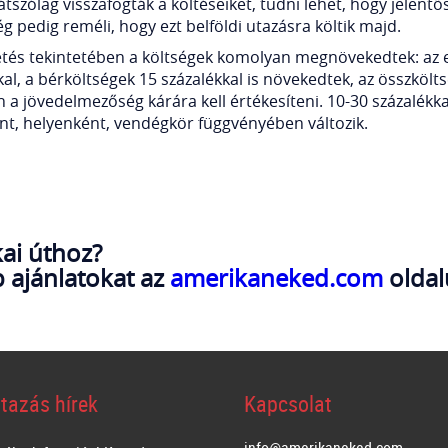
tszólag visszafogták a költéseiket, tudni lehet, hogy jelent
g pedig reméli, hogy ezt belföldi utazásra költik majd.
tés tekintetében a költségek komolyan megnövekedtek: az e
al, a bérköltségek 15 százalékkal is növekedtek, az összköl
en a jövedelmezőség kárára kell értékesíteni. 10-30 százalékk
nt, helyenként, vendégkör függvényében változik.
ai úthoz?
 ajánlatokat az
amerikaneked.com
oldal
tazás hírek
Kapcsolat