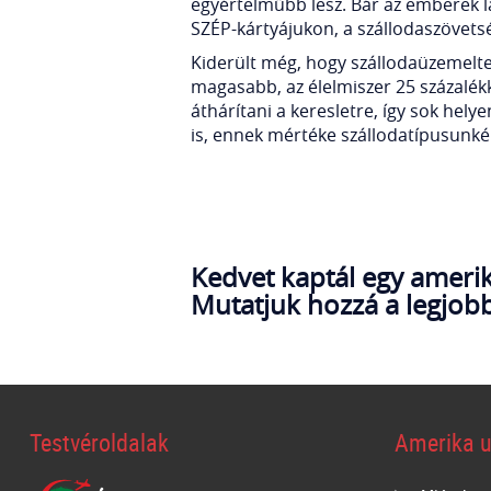
egyértelműbb lesz. Bár az emberek lá
SZÉP-kártyájukon, a szállodaszövetsé
Kiderült még, hogy szállodaüzemelte
magasabb, az élelmiszer 25 százalékk
áthárítani a keresletre, így sok hely
is, ennek mértéke szállodatípusunké
Kedvet kaptál egy amerik
Mutatjuk hozzá a legjobb
Testvéroldalak
Amerika u