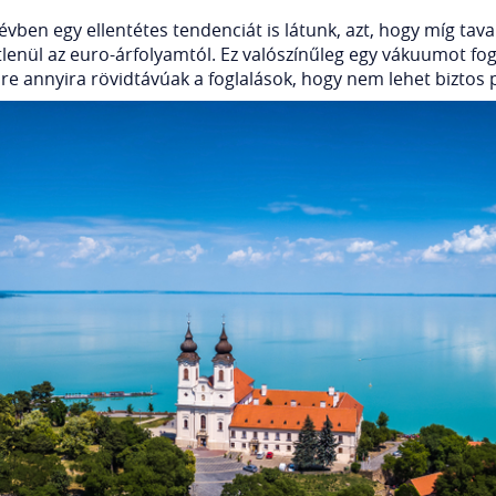
évben egy ellentétes tendenciát is látunk, azt, hogy míg tava
enül az euro-árfolyamtól. Ez valószínűleg egy vákuumot fog 
őre annyira rövidtávúak a foglalások, hogy nem lehet biztos 