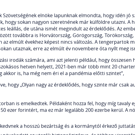
ák Szövetségének elnöke lapunknak elmondta, hogy idén jó 
szik, hogy sokan nagyon szeretnének már külföldre utazni. A
tes leállás, de utána ismét megindult az érdeklődés. Az emb
özött továbbra is Horvátország, Görögország, Törökország,
az elmúlt évekhez képest nincs változás. A tengerpartok mel
okan utaznak, erre az elmúlt év novembere óta nyílt meg is
zási irodák számára, ami azt jelenti például, hogy összesen h
okásos hetven helyett, 2021-ben már több mint 20 charter 
 akkor is, ha még nem éri el a pandémia előtti szintet”,
éve, hogy „Olyan nagy az érdeklődés, hogy szinte már csak a
orban is emelkedtek. Példaként hozza fel, hogy míg tavaly e
50 ezer forintért, ma ez már legalább 200 ezerbe kerül. A n
i kedvnek a hosszú bezártság és a kormánytól érkező juttatás