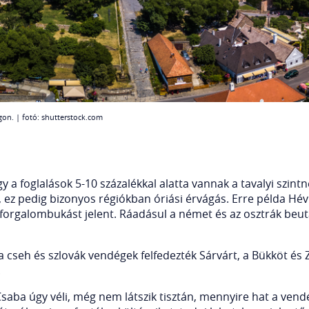
on. | fotó: shutterstock.com
gy a foglalások 5-10 százalékkal alatta vannak a tavalyi szin
, ez pedig bizonyos régiókban óriási érvágás. Erre példa Hév
orgalombukást jelent. Ráadásul a német és az osztrák beu
cseh és szlovák vendégek felfedezték Sárvárt, a Bükköt és 
.
Csaba úgy véli, még nem látszik tisztán, mennyire hat a ven