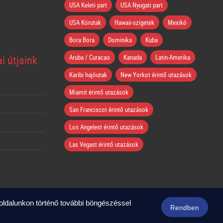
USA Keleti part
USA Nyugati part
USA Körutak
Hawaii-szigetek
Mexikó
Bora Bora
Dominika
Kuba
i útjaink
Aruba / Curacao
Kanada
Latin-Amerika
Karibi hajóutak
New Yorkot érintő utazások
Miamit érintő utazások
San Franciscot érintő utazások
Los Angelest érintő utazások
Las Vegast érintő utazások
boldalunkon történő további böngészéssel
Rendben