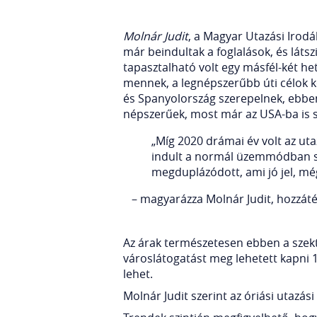
Molnár Judit
, a Magyar Utazási Irod
már beindultak a foglalások, és lát
tapasztalható volt egy másfél-két he
mennek, a legnépszerűbb úti célok k
és Spanyolország szerepelnek, ebben 
népszerűek, most már az USA-ba is s
„Míg 2020 drámai év volt az uta
indult a normál üzemmódban sz
megduplázódott, ami jó jel, még
– magyarázza Molnár Judit, hozzát
Az árak természetesen ebben a szekt
városlátogatást meg lehetett kapni 1
lehet.
Molnár Judit szerint az óriási utazás