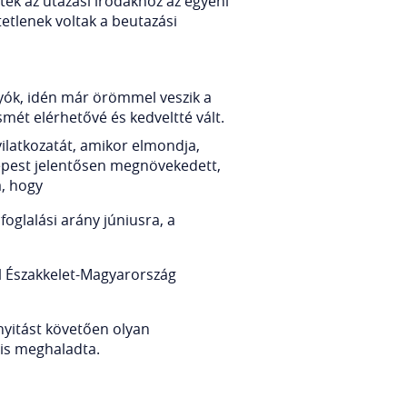
tek az utazási irodákhoz az egyéni
etlenek voltak a beutazási
gyók, idén már örömmel veszik a
smét elérhetővé és kedveltté vált.
ilatkozatát, amikor elmondja,
képest jelentősen megnövekedett,
a, hogy
oglalási arány júniusra, a
ául Északkelet-Magyarország
anyitást követően olyan
is meghaladta.