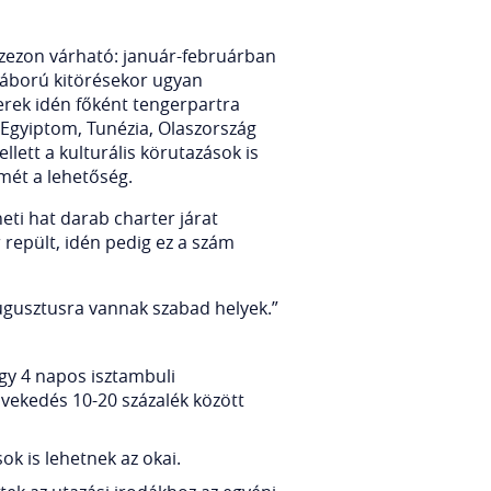
szezon várható: január-februárban
 háború kitörésekor ugyan
erek idén főként tengerpartra
 Egyiptom, Tunézia, Olaszország
lett a kulturális körutazások is
mét a lehetőség.
eti hat darab charter járat
repült, idén pedig ez a szám
ugusztusra vannak szabad helyek.”
gy 4 napos isztambuli
övekedés 10-20 százalék között
ok is lehetnek az okai.