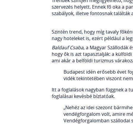
Trendek szintjén megfigyelhető, hogy
szervezés helyett. Ennek fő oka a p
szabályok, illetve fontosnak találták
Szintén trend, hogy míg tavaly főké
nagy hoteleket is, ezért például a le
Baldauf Csaba
, a Magyar Szállodák 
hogy ők is azt tapasztalják: a külfö
ami akár a belföldi turizmus várakozá
Budapest idén erősebb évet fog 
vidék tekintetében viszont nem 
Itt a foglalások nagyban függnek a t
foglalásai kevésbé bíztatóak.
„Nehéz az idei szezont bármihez
vendégforgalom volt, amire mé
Vendégforgalomban szállodai s