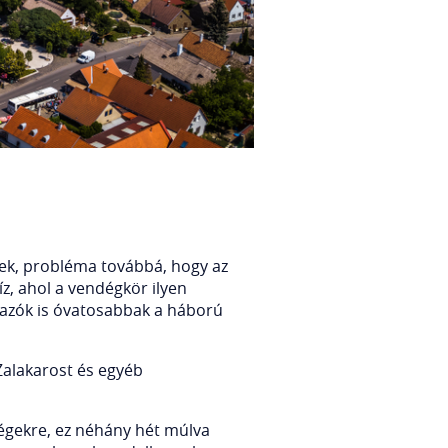
tnek, probléma továbbá, hogy az
íz, ahol a vendégkör ilyen
tazók is óvatosabbak a háború
Zalakarost és egyéb
dégekre, ez néhány hét múlva