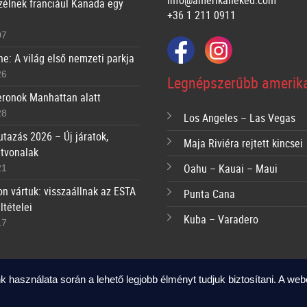
info@amerikaneked.com
zélnek franciául Kanada egy
+36 1 211 0911
07
ne: A világ első nemzeti parkja
26
Legnépszerűbb amerika
ronok Manhattan alatt
28
Los Angeles – Las Vegas
utazás 2026 – Új járatok,
Maja Riviéra rejtett kincsei
útvonalak
Oahu – Kauai – Maui
21
n vártuk: visszaállnak az ESTA
Punta Cana
ltételei
Kuba – Varadero
17
k használata során a lehető legjobb élményt tudjuk biztosítani. A we
Copyright © Amerika Neked 2026 | All rights reserved