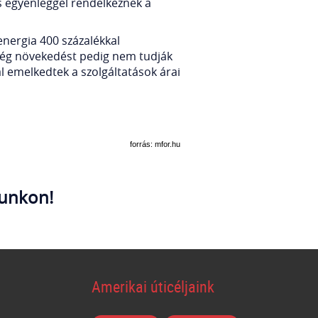
ős egyenleggel rendelkeznek a
nergia 400 százalékkal
tség növekedést pedig nem tudják
al emelkedtek a szolgáltatások árai
forrás: mfor.hu
unkon!
Amerikai úticéljaink