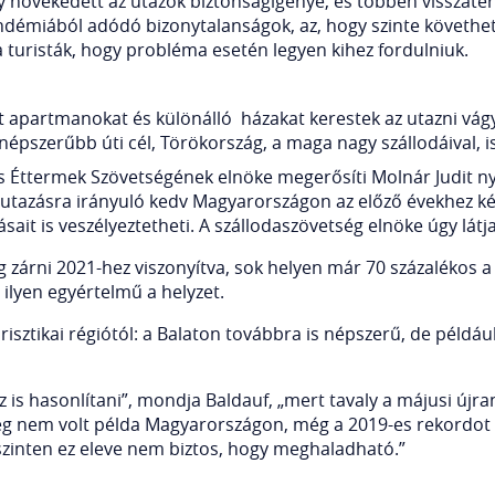
 növekedett az utazók biztonságigénye, és többen visszatér
andémiából adódó bizonytalanságok, az, hogy szinte követhet
 a turisták, hogy probléma esetén legyen kihez fordulniuk.
nt apartmanokat és különálló házakat kerestek az utazni vá
gnépszerűbb úti cél, Törökország, a maga nagy szállodáival, i
és Éttermek Szövetségének elnöke megerősíti Molnár Judit ny
ldi utazásra irányuló kedv Magyarországon az előző évekhez 
sait is veszélyeztetheti. A szállodaszövetség elnöke úgy látj
zárni 2021-hez viszonyítva, sok helyen már 70 százalékos a f
ilyen egyértelmű a helyzet.
urisztikai régiótól: a Balaton továbbra is népszerű, de péld
 is hasonlítani”, mondja Baldauf, „mert tavaly a májusi újr
g nem volt példa Magyarországon, még a 2019-es rekordot 
zinten ez eleve nem biztos, hogy meghaladható.”