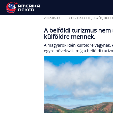
A magyarok idén külfö
2022-06-13
BLOG
,
DAILY LFE
,
EGYÉB
,
HOLID
A belföldi turizmus nem 
külföldre mennek.
A magyarok idén külföldre vágynak, é
egyre növekszik, míg a belföldi turi