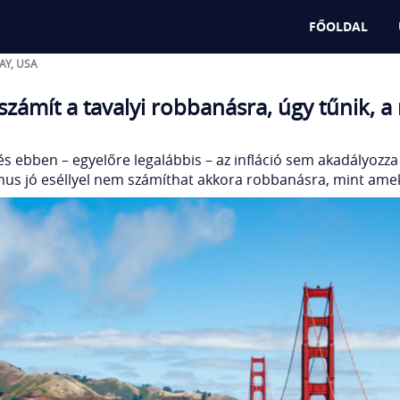
ldön nyaralnak, ha törik, ha szaka
FŐOLDAL
AY
,
USA
számít a tavalyi robbanásra, úgy tűnik, 
s ebben – egyelőre legalábbis – az infláció sem akadályozza 
zmus jó eséllyel nem számíthat akkora robbanásra, mint amekk