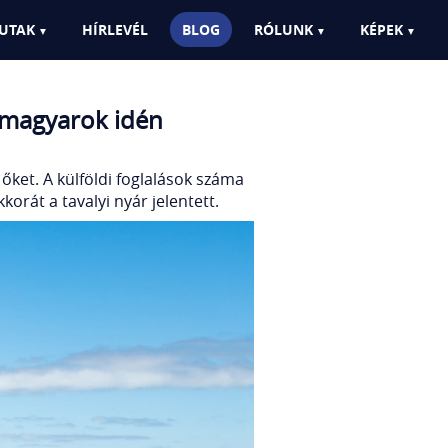
d?
UTAK
HÍRLEVÉL
BLOG
RÓLUNK
KÉPEK
a magyarok idén
őket. A külföldi foglalások száma
orát a tavalyi nyár jelentett.