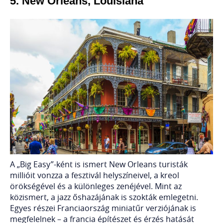
5.
New Orleans, Louisiana
A „Big Easy”-ként is ismert New Orleans turisták
millióit vonzza a fesztivál helyszíneivel, a kreol
örökségével és a különleges zenéjével. Mint az
közismert, a jazz őshazájának is szokták emlegetni.
Egyes részei Franciaország miniatűr verziójának is
megfelelnek – a francia építészet és érzés hatását