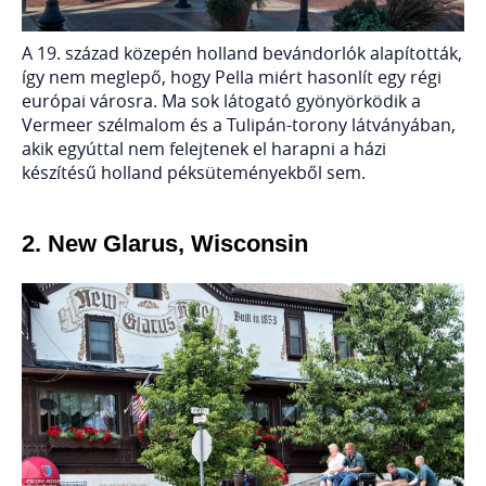
A 19. század közepén holland bevándorlók alapították,
így nem meglepő, hogy Pella miért hasonlít egy régi
európai városra. Ma sok látogató gyönyörködik a
Vermeer szélmalom és a Tulipán-torony látványában,
akik egyúttal nem felejtenek el harapni a házi
készítésű holland péksüteményekből sem.
2.
New Glarus, Wisconsin