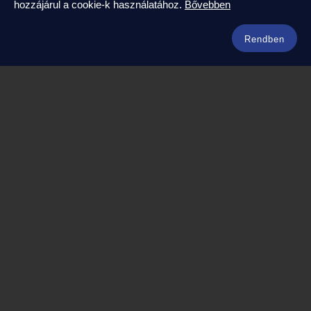
hozzájárul a cookie-k használatához.
Bővebben
info@amerikaneked.com
+36 1 211 0911
Rendben
Legnépszerűbb amerikai útjaink
Los Angeles – Las Vegas
Maja Riviéra rejtett kincsei
Oahu – Kauai – Maui
Punta Cana
Kuba – Varadero
Amerikai úticéljaink