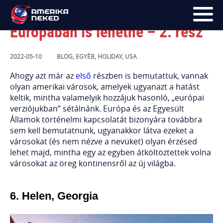
12 város az USA-ban, ami akár
Európában is lehetne – 2. rész
FŐOLDAL
2022-05-10
BLOG
,
EGYÉB
,
HOLIDAY
,
USA
UTAK
Ahogy azt már az
első
részben is bemutattuk, vannak
olyan amerikai városok, amelyek ugyanazt a hatást
HÍRLEVÉL
keltik, mintha valamelyik hozzájuk hasonló, „európai
verziójukban” sétálnánk. Európa és az Egyesült
BLOG
Államok történelmi kapcsolatát bizonyára továbbra
sem kell bemutatnunk, ugyanakkor látva ezeket a
RÓLUNK
városokat (és nem nézve a nevüket) olyan érzésed
lehet majd, mintha egy az egyben átköltöztettek volna
városokat az öreg kontinensről az új világba.
KÉPEK
6. Helen, Georgia