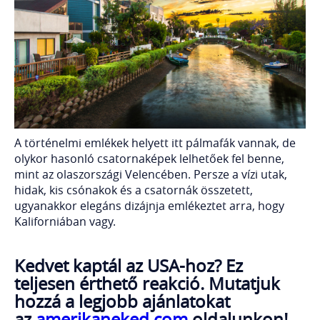
A történelmi emlékek helyett itt pálmafák vannak, de
olykor hasonló csatornaképek lelhetőek fel benne,
mint az olaszországi Velencében. Persze a vízi utak,
hidak, kis csónakok és a csatornák összetett,
ugyanakkor elegáns dizájnja emlékeztet arra, hogy
Kaliforniában vagy.
Kedvet kaptál az USA-hoz? Ez
teljesen érthető reakció.
Mutatjuk
hozzá a legjobb ajánlatokat
az
amerikaneked.com
oldalunkon!