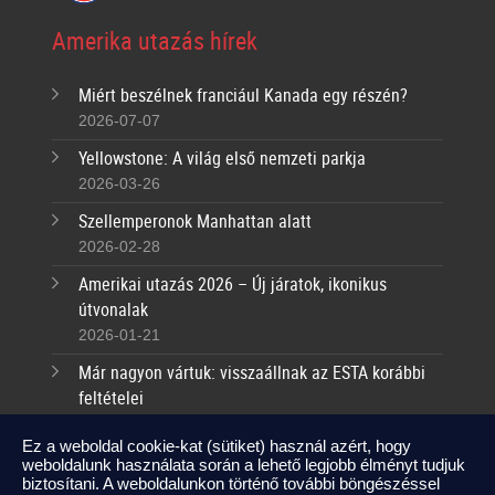
Amerika utazás hírek
Miért beszélnek franciául Kanada egy részén?
2026-07-07
Yellowstone: A világ első nemzeti parkja
2026-03-26
Szellemperonok Manhattan alatt
2026-02-28
Amerikai utazás 2026 – Új járatok, ikonikus
útvonalak
2026-01-21
Már nagyon vártuk: visszaállnak az ESTA korábbi
feltételei
2025-09-17
Ez a weboldal cookie-kat (sütiket) használ azért, hogy
weboldalunk használata során a lehető legjobb élményt tudjuk
Kapcsolat
biztosítani. A weboldalunkon történő további böngészéssel