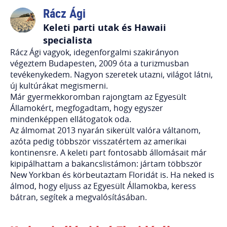
Rácz Ági
Keleti parti utak és Hawaii
specialista
Rácz Ági vagyok, idegenforgalmi szakirányon
végeztem Budapesten, 2009 óta a turizmusban
tevékenykedem. Nagyon szeretek utazni, világot látni,
új kultúrákat megismerni.
Már gyermekkoromban rajongtam az Egyesült
Államokért, megfogadtam, hogy egyszer
mindenképpen ellátogatok oda.
Az álmomat 2013 nyarán sikerült valóra váltanom,
azóta pedig többször visszatértem az amerikai
kontinensre. A keleti part fontosabb állomásait már
kipipálhattam a bakancslistámon: jártam többször
New Yorkban és körbeutaztam Floridát is. Ha neked is
álmod, hogy eljuss az Egyesült Államokba, keress
bátran, segítek a megvalósításában.