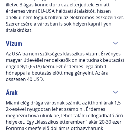
illetve 3 ágas konnektorok az elterjedtek. Emiatt
érdemes vinni EU-USA hálózati átalakítót, hiszen
anélkül nem fogjuk tölteni az elektromos eszközeinket.
Szerencsére a városban is sok helyen kapni ilyen
átalakítókat.
Vízum
Az USA-ba nem szükséges klasszikus vízum. Érvényes
magyar útlevéllel rendelkezők online tudnak beutazási
engedélyt (ESTA) kérni. Ezt érdemes legalább 1
hónappal a beutazás előtt megigényelni. Az ára
összesen 40 USD.
Árak
Miami elég drága városnak számít, az itthoni árak 1,5-
2x-esével nyugodtan lehet számolni. Érdemes
megnézni hova ülünk be, lehet találni elfogadható árú
helyeket. Egy „klasszikus étteremben” akár 20-30 ezer
Forintnak megfelelő dollárt is otthagyhatunk