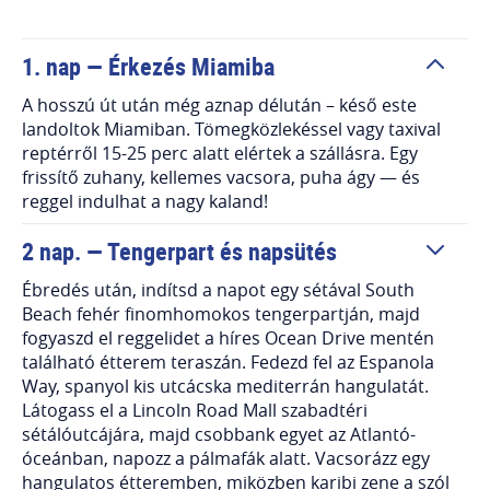
1. nap — Érkezés Miamiba
A hosszú út után még aznap délután – késő este
landoltok Miamiban. Tömegközlekéssel vagy taxival
reptérről 15-25 perc alatt elértek a szállásra. Egy
frissítő zuhany, kellemes vacsora, puha ágy — és
reggel indulhat a nagy kaland!
2 nap. — Tengerpart és napsütés
Ébredés után, indítsd a napot egy sétával South
Beach fehér finomhomokos tengerpartján, majd
fogyaszd el reggelidet a híres Ocean Drive mentén
található étterem teraszán. Fedezd fel az Espanola
Way, spanyol kis utcácska mediterrán hangulatát.
Látogass el a Lincoln Road Mall szabadtéri
sétálóutcájára, majd csobbank egyet az Atlantó-
óceánban, napozz a pálmafák alatt. Vacsorázz egy
hangulatos étteremben, miközben karibi zene a szól