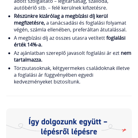
adott szolgáltató – légitársaság, szálloda,
autóbérlő stb. – felé kerülnek kifizetésre.
Részünkre kizárólag a megbízási díj kerül
megfizetésre,
a tanácsadási és foglalási folyamat
végén, számla ellenében, preferáltan átutalással.
A megbízási díj az összes utasra vetített
foglalási
érték
14%-a.
Az ajánlatban szereplő javasolt foglalási ár ezt
nem
tartalmazza.
Törzsutasoknak, kétgyermekes családoknak illetve
a foglalási ár függvényében egyedi
kedvezményeket biztosítunk.