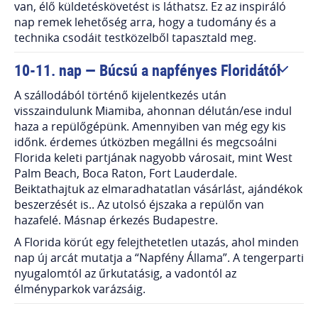
van, élő küldetéskövetést is láthatsz. Ez az inspiráló
nap remek lehetőség arra, hogy a tudomány és a
technika csodáit testközelből tapasztald meg.
10-11. nap — Búcsú a napfényes Floridától
A szállodából történő kijelentkezés után
visszaindulunk Miamiba, ahonnan délután/ese indul
haza a repülőgépünk. Amennyiben van még egy kis
időnk. érdemes útközben megállni és megcsoálni
Florida keleti partjának nagyobb városait, mint West
Palm Beach, Boca Raton, Fort Lauderdale.
Beiktathajtuk az elmaradhatatlan vásárlást, ajándékok
beszerzését is.. Az utolsó éjszaka a repülőn van
hazafelé. Másnap érkezés Budapestre.
A Florida körút egy felejthetetlen utazás, ahol minden
nap új arcát mutatja a “Napfény Állama”. A tengerparti
nyugalomtól az űrkutatásig, a vadontól az
élményparkok varázsáig.