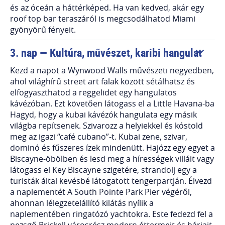
és az óceán a háttérképed. Ha van kedved, akár egy
roof top bar teraszáról is megcsodálhatod Miami
gyönyörű fényeit.
3. nap — Kultúra, művészet, karibi hangulat
Kezd a napot a Wynwood Walls művészeti negyedben,
ahol világhírű street art falak között sétálhatsz és
elfogyaszthatod a reggelidet egy hangulatos
kávézóban. Ezt követően látogass el a Little Havana-ba
Hagyd, hogy a kubai kávézók hangulata egy másik
világba repítsenek. Szivarozz a helyiekkel és kóstold
meg az igazi “café cubano”-t. Kubai zene, szivar,
dominó és fűszeres ízek mindenütt. Hajózz egy egyet a
Biscayne-öbölben és lesd meg a hírességek villáit vagy
látogass el Key Biscayne szigetére, strandolj egy a
turisták által kevésbé látogatott tengerpartján. Élvezd
a naplementét A South Pointe Park Pier végéről,
ahonnan lélegzetelállító kilátás nyílik a
naplementében ringatózó yachtokra. Este fedezd fel a
pezsgő Brickell városrész modern éttermeit és bárjait.