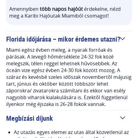
Amennyiben
több napos hajóút
érdekelne, nézd
meg a Karibi Hajóutak Miamiból csomagot!
Florida időjárása – mikor érdemes utazni?
Miami egész évben meleg, a nyarak forróak és
párásak. A levegő hőmérséklete 24-32 fok közé
melegszik, télen reggel lehetnek hűvösebbek. Az
óceán vize egész évben 24-30 fok között mozog. A
száraz és kevésbé szeles időszak novembertől májusig
tart, június és október között többször lehet
záporokra/ zivatarokra számítani és ekkor van esély
nagyobb viharok kialakulására is. Ezektől függetlenül
ilyenkor még éjszaka is 26-28 fokok vannak.
Megbízási díjunk
Az utazás egyes elemei az utas által közvetlenül az