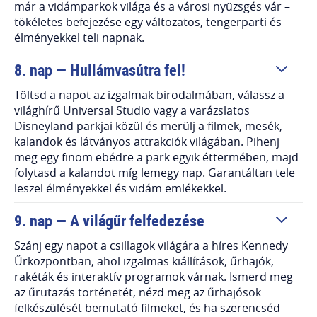
már a vidámparkok világa és a városi nyüzsgés vár –
tökéletes befejezése egy változatos, tengerparti és
élményekkel teli napnak.
8. nap — Hullámvasútra fel!
Töltsd a napot az izgalmak birodalmában, válassz a
világhírű Universal Studio vagy a varázslatos
Disneyland parkjai közül és merülj a filmek, mesék,
kalandok és látványos attrakciók világában. Pihenj
meg egy finom ebédre a park egyik éttermében, majd
folytasd a kalandot míg lemegy nap. Garantáltan tele
leszel élményekkel és vidám emlékekkel.
9. nap — A világűr felfedezése
Szánj egy napot a csillagok világára a híres Kennedy
Űrközpontban, ahol izgalmas kiállítások, űrhajók,
rakéták és interaktív programok várnak. Ismerd meg
az űrutazás történetét, nézd meg az űrhajósok
felkészülését bemutató filmeket, és ha szerencséd