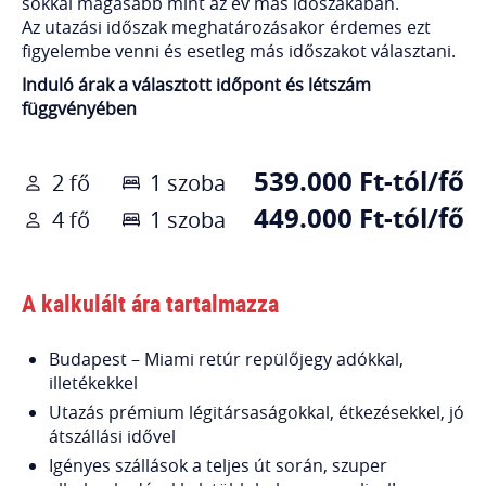
sokkal magasabb mint az év más időszakában.
Az utazási időszak meghatározásakor érdemes ezt
figyelembe venni és esetleg más időszakot választani.
Induló árak a választott időpont és létszám
függvényében
539.000 Ft-tól/fő
2 fő
1 szoba
449.000 Ft-tól/fő
4 fő
1 szoba
A kalkulált ára tartalmazza
Budapest – Miami retúr repülőjegy adókkal,
illetékekkel
Utazás prémium légitársaságokkal, étkezésekkel, jó
átszállási idővel
Igényes szállások a teljes út során, szuper