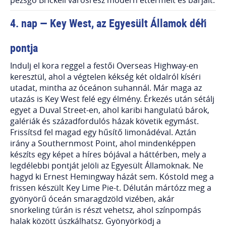
4. nap — Key West, az Egyesült Államok déli
pontja
Indulj el kora reggel a festői Overseas Highway-en
keresztül, ahol a végtelen kékség két oldalról kíséri
utadat, mintha az óceánon suhannál. Már maga az
utazás is Key West felé egy élmény. Érkezés után sétálj
egyet a Duval Street-en, ahol karibi hangulatú bárok,
galériák és századfordulós házak követik egymást.
Frissítsd fel magad egy hűsítő limonádéval. Aztán
irány a Southernmost Point, ahol mindenképpen
készíts egy képet a híres bójával a háttérben, mely a
legdélebbi pontját jelöli az Egyesült Államoknak. Ne
hagyd ki Ernest Hemingway házát sem. Kóstold meg a
frissen készült Key Lime Pie-t. Délután mártózz meg a
gyönyörű óceán smaragdzöld vizében, akár
snorkeling túrán is részt vehetsz, ahol színpompás
halak között úszkálhatsz. Gyönyörködj a