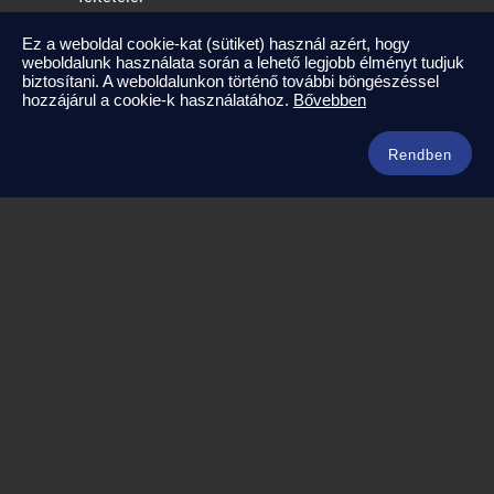
2025-09-17
Ez a weboldal cookie-kat (sütiket) használ azért, hogy
weboldalunk használata során a lehető legjobb élményt tudjuk
Kapcsolat
biztosítani. A weboldalunkon történő további böngészéssel
hozzájárul a cookie-k használatához.
Bővebben
info@amerikaneked.com
+36 1 211 0911
Rendben
Legnépszerűbb amerikai útjaink
Los Angeles – Las Vegas
Maja Riviéra rejtett kincsei
Oahu – Kauai – Maui
Punta Cana
Kuba – Varadero