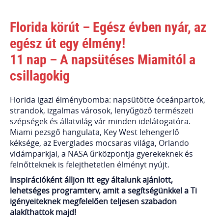
Florida körút – Egész évben nyár, az
egész út egy élmény!
11 nap – A napsütéses Miamitól a
csillagokig
Florida igazi élménybomba: napsütötte óceánpartok,
strandok, izgalmas városok, lenyűgöző természeti
szépségek és állatvilág vár minden idelátogatóra.
Miami pezsgő hangulata, Key West lehengerlő
kéksége, az Everglades mocsaras világa, Orlando
vidámparkjai, a NASA űrközpontja gyerekeknek és
felnőtteknek is felejthetetlen élményt nyújt.
Inspirációként álljon itt egy általunk ajánlott,
lehetséges programterv, amit a segítségünkkel a Ti
igényeiteknek megfelelően teljesen szabadon
alakíthattok majd!