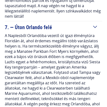
fehérhomokos partok és nyugalom új dimenzióját
tapasztalod majd. A nap végén ne hagyd ki a
lélegzetelállító naplementét. Ilyen színkavalkádot még
nem láttál!
7. — Úton Orlando felé
A Naplesből Orlandóba vezető út igazi élménytúra
Floridán át, ahol érdemes megállni több varázslatos
helyen is. Ha természetközelibb élményre vágysz, állj
meg a Manatee Parkban Fort Myers környékén, ahol
ezek a bájos vízi óriások élőben is megfigyelhetők.
Lazíts egyet a fehérhomokos, kristálytiszta vizű Siesta
Key tengerpartján – amelyet gyakran Amerika
legszebbjének választanak. Folytasd utad Tampa vagy
Clearwater felé, ahol a Mexikói-öböl naplementéje
garantáltan megállítja az időt. Ha szereted az
állatokat, ne hagyd ki a Clearwaterben található
Marine Aquariumot, ahol testközelből találkozhatsz
mentett delfinekkel, teknősökkel és más tengeri
állatokkal. A végén pedig érkezz meg Orlandóba, ahol