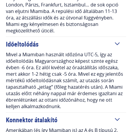
London, Párizs, Frankfurt, Isztambul… de sok opció
van eljutni Miamiba. A repülési idő általában 11-13
óra, az átszállási idők és az útvonal függvényben.
Miami egy kényelmesen és biztonságosan
megközelíthető úticél.
Időeltolódás
Mivel a Miamiban használt időzóna UTC-5, így az
időeltolódás Magyarországhoz képest szinte egész
évben -6 óra. Ez alól kivétel az óraátállítás időszaka,
mert akkor 1-2 hétig csak -5 óra. Mivel ez egy jelentős
mértékű időeltolódásnak számít, az utazás során
tapasztalható „jetlag” (főleg hazatérés után). A Miami
utazás előtt néhány nappal már érdemes igazítani az
ébrenlétünket az ottani időzónához, hogy ne ott
kelljen alkalmazkodnunk.
Konnektor átalakító
Amerikában (és így Miamiban is) az A és B típusú 2,