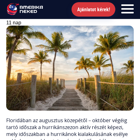
Florida körút
Ajánlatot kérek!
11 nap
FŐOLDAL
UTAK
HÍRLEVÉL
BLOG
RÓLUNK
KÉPEK
Floridában az augusztus közepétől – október végéig
Ajánlatot kérek!
tartó időszak a hurrikánszezon aktív részét képezi,
mely időszakban a hurrikánok kialakulásának esélye