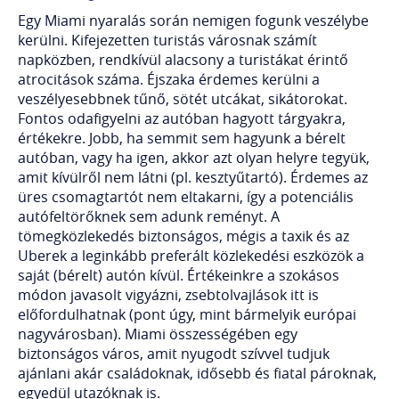
Egy Miami nyaralás során nemigen fogunk veszélybe
kerülni. Kifejezetten turistás városnak számít
napközben, rendkívül alacsony a turistákat érintő
atrocitások száma. Éjszaka érdemes kerülni a
veszélyesebbnek tűnő, sötét utcákat, sikátorokat.
Fontos odafigyelni az autóban hagyott tárgyakra,
értékekre. Jobb, ha semmit sem hagyunk a bérelt
autóban, vagy ha igen, akkor azt olyan helyre tegyük,
amit kívülről nem látni (pl. kesztyűtartó). Érdemes az
üres csomagtartót nem eltakarni, így a potenciális
autófeltörőknek sem adunk reményt. A
tömegközlekedés biztonságos, mégis a taxik és az
Uberek a leginkább preferált közlekedési eszközök a
saját (bérelt) autón kívül. Értékeinkre a szokásos
módon javasolt vigyázni, zsebtolvajlások itt is
előfordulhatnak (pont úgy, mint bármelyik európai
nagyvárosban). Miami összességében egy
biztonságos város, amit nyugodt szívvel tudjuk
ajánlani akár családoknak, idősebb és fiatal pároknak,
egyedül utazóknak is.