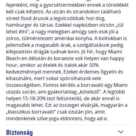
fejenként, míg a gyorséttermekben ennek a töredékét
kell csak kifizetni. Az utcán és strandokon található
street food árusok a legolcsóbbak: hot-dog,
hamburger és társai. Ezekkel napközben olcsón „túl
lehet élni”, a nagy melegben amúgy sem esik jól a
zsíros, túlméretezett amerikai konyha. A boltokban is
jellemzőek a magasabb árak, a szolgáltatások pedig
kifejezetten drágák tudnak lenni. Jó hír, hogy Miami
Beach-en délután és koraeste sok helyen van happy
hour, amikor az ételek és italok akár 50%
kedvezménnyel mennek. Ezeket érdemes figyelni és
kihasználni, mert sokat spórolhatunk vele
összességében. Fontos kérdés a borravaló egy Miami
utazás során, ami gyakorlatilag „kötelező”. A legtöbb
helyen 15-18-20% (ezt feltüntetik), de akár ennél is
magasabb lehet. Ezt az összeget elvárják, magyarán a
„klasszikus borravaló” csak ezután jön, amit
mindenkinek szíve-joga eldönteni, hogy ad-e.
Biztonság