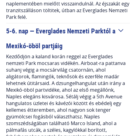
naplementében mielőtt visszaindulnál. Az éjszakát egy
tranzitszálláson töltitek, útban az Everglades Nemzeti
Park felé.
5-6. nap — Everglades Nemzeti Parktól a
Mexikó-öböl partjáig
Kezdődjön a kaland korán reggel az Everglades
nemzeti Park mocsaras vidékén. Airboat-ra pattanva
suhanj végig a mocsárvilág csatornáin, ahol
aligátorok, flamingók, teknősök és ezerféle madár
lehetnek útitársaid. A dzsungelhangulat után irány a
Mexikó-öböl partvidéke, ahol az első megállónk,
Naples elegáns kisvárosa. Sétálj végig a 5th Avenue
hangulatos üzletei és kávézói között és ebédelj egy
kellemes étteremben, ahol nagyon sok tenger
gyümölcsei fogásból választhatsz. Naples
szomszédságában található Marco Island, ahol a
pálmafás utcák, a széles, kagylókkal borított,