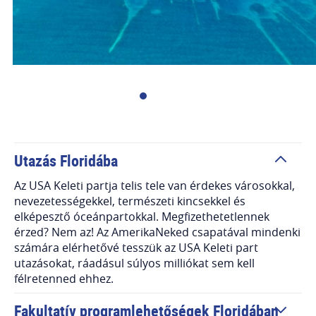
Utazás Floridába
Az USA Keleti partja telis tele van érdekes városokkal,
nevezetességekkel, természeti kincsekkel és
elképesztő óceánpartokkal. Megfizethetetlennek
érzed? Nem az! Az AmerikaNeked csapatával mindenki
számára elérhetővé tesszük az USA Keleti part
utazásokat, ráadásul súlyos milliókat sem kell
félretenned ehhez.
Fakultatív programlehetőségek Floridában