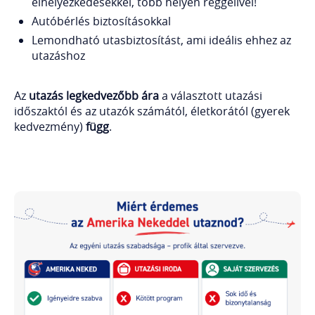
elhelyezkedésekkel, több helyen reggelivel!
Autóbérlés biztosításokkal
Lemondható utasbiztosítást, ami ideális ehhez az
utazáshoz
Az
utazás legkedvezőbb ára
a választott utazási
időszaktól és az utazók számától, életkorától (gyerek
kedvezmény)
függ
.