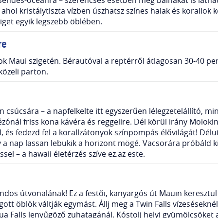
ahol kristálytiszta vízben úszhatsz színes halak és korallok
ziget egyik legszebb öblében.
re
k Maui szigetén. Bérautóval a reptérről átlagosan 30-40 perc 
közeli parton.
n csúcsára – a napfelkelte itt egyszerűen lélegzetelállító, m
ézónál friss kona kávéra és reggelire. Dél körül irány Molokini
, és fedezd fel a korallzátonyok színpompás élővilágát! Dél
 nap lassan lebukik a horizont mögé. Vacsorára próbáld ki a
el – a hawaii életérzés szíve ez.az este.
andos útvonalának! Ez a festői, kanyargós út Mauin keresztül
gott öblök váltják egymást. Állj meg a Twin Falls vízesésekn
ua Falls lenyűgöző zuhatagánál. Kóstolj helyi gyümölcsöket 