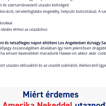
 és szertartásvezető utazási költségeit
ekoráció, területfoglalási engedély, helyszín biztosítása). A
tásokkal
ideális ehhez az utazáshoz
ni és tetszőleges napot eltölteni Los Angelesben és/vagy Sa
ülőjegy összességében általában így nem jelentősen drágáb
 de ha emiatt kevesebbet maradunk Hawaii-on akkor akár csökk
ott utazási időszaktól és az utazók számától, életkorától (