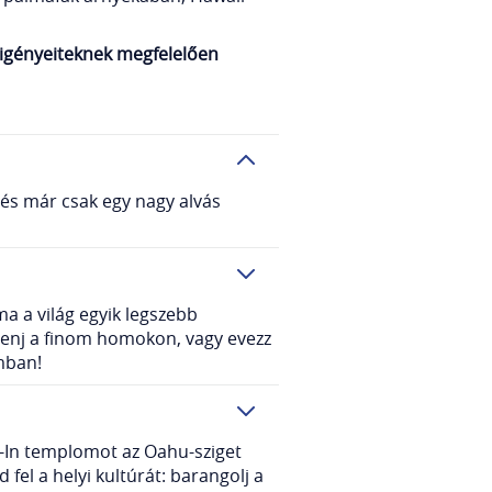
Ti igényeiteknek megfelelően
 és már csak egy nagy alvás
ma a világ egyik legszebb
pihenj a finom homokon, vagy evezz
omban!
o-In templomot az Oahu-sziget
fel a helyi kultúrát: barangolj a