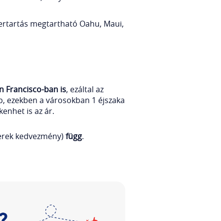
 szertartás megtartható Oahu, Maui,
n Francisco-ban is
, ezáltal az
b, ezekben a városokban 1 éjszaka
enhet is az ár.
gyerek kedvezmény)
függ
.