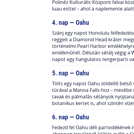
Polinéz Kulturális Központ falvai kö
luau esttel – ahol a naplemente alatt
4. nap — Oahu
Szánj egy napot Honolulu felfedezés
reggelt a Diamond Head kráter megmás
történelmi Pearl Harbor emlékhelyre
emlékműnél. Délután sétálj végig a W
napot egy hangulatos tengerparti va
5. nap — Oahu
Tölts egy napot Oahu zöldellő belső
túrával a Manoa Falls-hoz – mesébe i
tavak és pálmafás sétányok nyújtana
botanikus kertet is, ahol szintén ví
6. nap — Oahu
Fedezd fel Oahu déli partvidékének 
ahonnan lenyűgöző kilátás nyílik a 