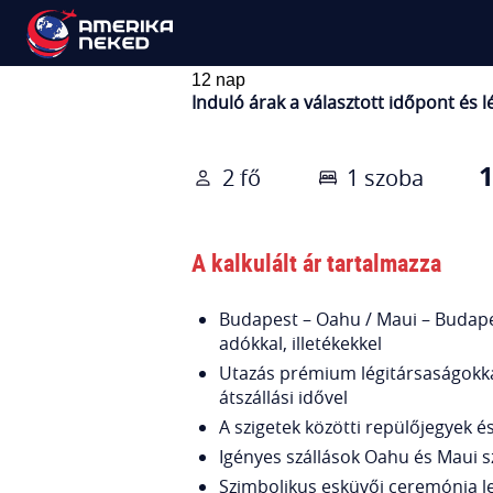
Álomesküvő Hawaiin
12 nap
Induló árak a választott időpont és
1
2 fő
1 szoba
A kalkulált ár tartalmazza
Budapest – Oahu / Maui – Budape
adókkal, illetékekkel
Utazás prémium légitársaságokkal
átszállási idővel
A szigetek közötti repülőjegyek és
Igényes szállások Oahu és Maui s
Szimbolikus esküvői ceremónia le