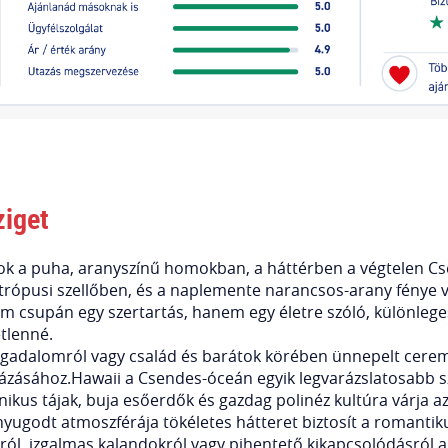
ziget
ltok a puha, aranyszínű homokban, a háttérben a végtelen 
trópusi szellőben, és a naplemente narancsos-arany fénye v
m csupán egy szertartás, hanem egy életre szóló, különlege
etlenné.
ogadalomról vagy család és barátok körében ünnepelt cerem
ázásához.Hawaii a Csendes-óceán egyik legvarázslatosabb s
kanikus tájak, buja esőerdők és gazdag polinéz kultúra várja a
nyugodt atmoszférája tökéletes hátteret biztosít a romantik
tról, izgalmas kalandokról vagy pihentető kikapcsolódásról