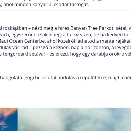
, ahol minden kanyar új csodát tartogat.
városkájában – nézd meg a híres Banyan Tree Parkot, sétálj 
ach, egyszerűen csak lebegj a türkiz vízen, de ha kedved tar
Maui Ocean Centerbe, ahol közelről láthatod a manta rájákat
lás vár rád – pezsgő a kézben, nap a horizonton, a levegőbe
s tengerparti sétával – és érezd, hogy egy darabja örökre v
angulata lengi be az utat, indulás a repülőtérre, majd a b