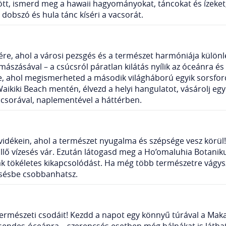
zött, ismerd meg a hawaii hagyományokat, táncokat és ízeket
 dobszó és hula tánc kíséri a vacsorát.
ére, ahol a városi pezsgés és a természet harmóniája külön
zásával – a csúcsról páratlan kilátás nyílik az óceánra és W
, ahol megismerheted a második világháború egyik sorsfordí
aikiki Beach mentén, élvezd a helyi hangulatot, vásárolj egy
csorával, naplementével a háttérben.
 vidékein, ahol a természet nyugalma és szépsége vesz körül
llő vízesés vár. Ezután látogasd meg a Ho’omaluhia Botaniku
k tökéletes kikapcsolódást. Ha még több természetre vágys
zesésbe csobbanhatsz.
természeti csodáit! Kezdd a napot egy könnyű túrával a Maka
Csendes-óceánra – szerencsés esetben még bálnákat is látha