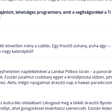
k ajánlott, lehetséges programterv, amit a segítségünkkel a 
!
ét követően irány a szállás. Egy frissítő zuhany, puha ágy —
a nagy kalandjától!
jthetetlen napfelkeltével a Lanikai Pillbox túrán – a panorá
ik. Ezután jutalmul csobbanj egyet a kristálytiszta vízben, 
ekhez. Aktív, mégis nyugalmat árasztó nap a hawaii paradics
 és kulturális oldalában! Látogasd meg a békét árasztó Byod
ntélyt, ahol gongütéssel kívánhatsz szerencsét. Ezután fedezd 