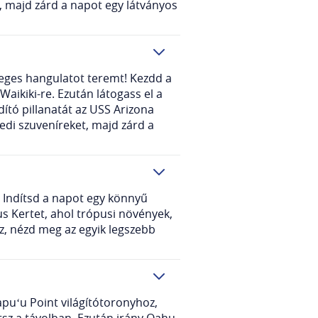
, majd zárd a napot egy látványos
leges hangulatot teremt! Kezdd a
aikiki-re. Ezután látogass el a
tó pillanatát az USS Arizona
edi szuveníreket, majd zárd a
! Indítsd a napot egy könnyű
s Kertet, ahol trópusi növények,
z, nézd meg az egyik legszebb
puʻu Point világítótoronyhoz,
tsz a távolban. Ezután irány Oahu