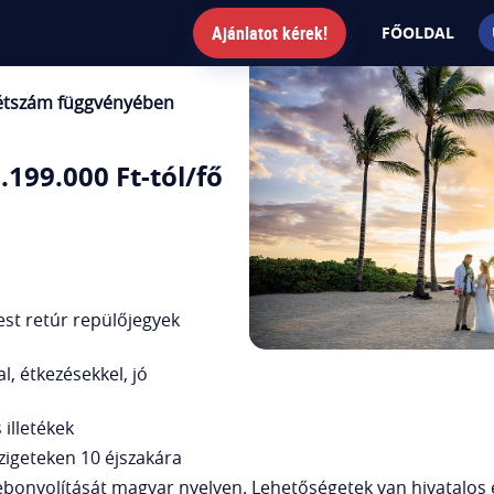
Ajánlatot kérek!
FŐOLDAL
 létszám függvényében
.199.000 Ft-tól/fő
st retúr repülőjegyek
, étkezésekkel, jó
 illetékek
zigeteken 10 éjszakára
bonyolítását magyar nyelven. Lehetőségetek van hivatalos e