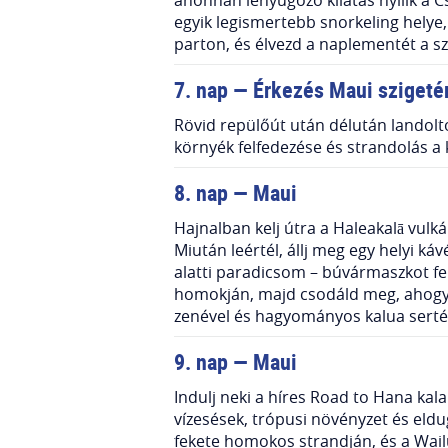
egyik legismertebb snorkeling helye, 
parton, és élvezd a naplementét a s
7
. nap — Érkezés Maui szigeté
Rövid repülőút után délután landolto
környék felfedezése és strandolás a 
8. nap — Maui
Hajnalban kelj útra a Haleakalā vulká
Miután leértél, állj meg egy helyi káv
alatti paradicsom – búvármaszkot fel
homokján, majd csodáld meg, ahogy a
zenével és hagyományos kalua sertéss
9. nap — Maui
Indulj neki a híres Road to Hana kal
vízesések, trópusi növényzet és eldu
fekete homokos strandján, és a Wail