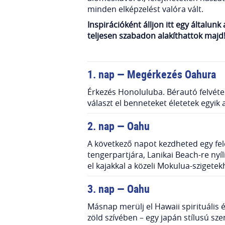
minden elképzelést valóra vált.
Inspirációként álljon itt egy általun
teljesen szabadon alakíthattok majd
1. nap — Megérkezés Oahura
Érkezés Honoluluba. Bérautó felvétel
választ el benneteket életetek egyik 
2. nap — Oahu
A következő napot kezdheted egy fele
tengerpartjára, Lanikai Beach-re nyíl
el kajakkal a közeli Mokulua-sziget
3
.
nap — Oahu
Másnap merülj el Hawaii spirituális
zöld szívében – egy japán stílusú sze