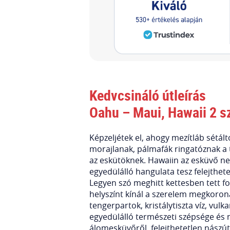
Kedvcsináló útleírás
Oahu – Maui, Hawaii 2 s
Képzeljétek el, ahogy mezítláb sétá
morajlanak, pálmafák ringatóznak a 
az eskütöknek. Hawaiin az esküvő ne
egyedülálló hangulata tesz felejthet
Legyen szó meghitt kettesben tett f
helyszínt kínál a szerelem megkoron
tengerpartok, kristálytiszta víz, vul
egyedülálló természeti szépsége és 
álomesküvőről, felejthetetlen nászú