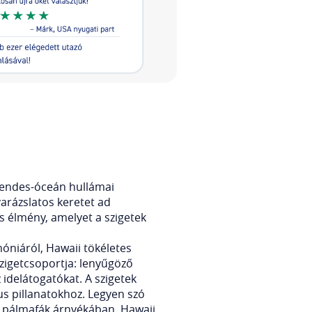
Csendes-óceán hullámai
arázslatos keretet ad
s élmény, amelyet a szigetek
óniáról, Hawaii tökéletes
zigetcsoportja: lenyűgöző
z idelátogatókat. A szigetek
us pillanatokhoz. Legyen szó
 a pálmafák árnyékában, Hawaii