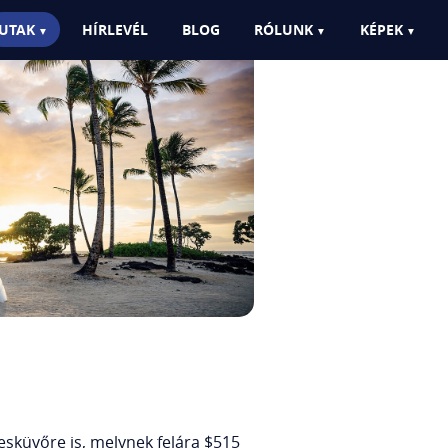
UTAK
HÍRLEVÉL
BLOG
RÓLUNK
KÉPEK
sküvőre is, melynek felára $515