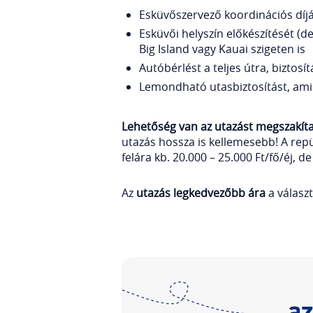
Esküvőszervező koordinációs díját
Esküvői helyszín előkészítését (d
Big Island vagy Kauai szigeten is
Autóbérlést a teljes útra, biztosí
Lemondható utasbiztosítást, ami 
Lehetőség van az utazást megszakíta
utazás hossza is kellemesebb! A rep
felára kb. 20.000 – 25.000 Ft/fő/éj,
Az
utazás legkedvezőbb ára
a választ