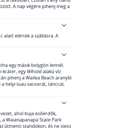
 között. A nap végére pihenj meg a
alatt elértek a szállásra. A
intha egy másik bolygón lennél.
-kráter, egy félhold alakú víz
után pihenj a Wailea Beach aranyló
 helyi luau vacsorát, tánccal,
 vezet, ahol buja esőerdők,
él, a Waianapanapa State Park
az útmenti standokon, és ne siess