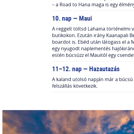
– a Road to Hana maga is egy élmény
10. nap
—
Maui
A reggelt töltsd Lahaina történelmi 
butikokon. Ezután irány Kaanapali Be
boardot is. Ebéd után látogass el a 
egy nyugodt naplementés hajókirándu
estén búcsúzz el Mauitól egy csende
11–12. nap — Hazautazás
A kaland utolsó napján már a búcsú h
felszállás következik.