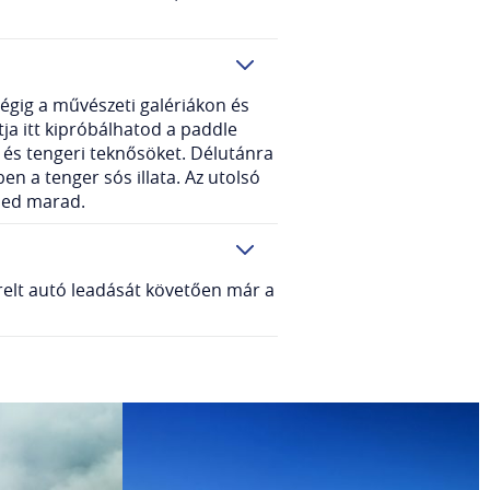
végig a művészeti galériákon és
tja itt kipróbálhatod a paddle
 és tengeri teknősöket. Délutánra
n a tenger sós illata. Az utolsó
eled marad.
érelt autó leadását követően már a