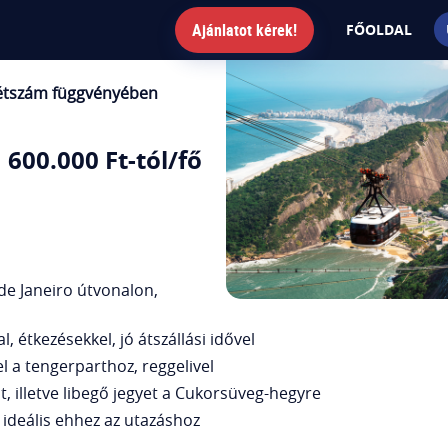
Ajánlatot kérek!
FŐOLDAL
 létszám függvényében
600.000 Ft-tól/fő
de Janeiro útvonalon,
 étkezésekkel, jó átszállási idővel
el a tengerparthoz, reggelivel
t, illetve libegő jegyet a Cukorsüveg-hegyre
ideális ehhez az utazáshoz