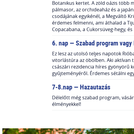
Botanikus kertet. A zöld oázis több 
pálmasor, az orchideaház és a japánk
csodájának egyikénél, a Megváltó Kr
érdemes felmenni, ami áthalad a Tij
Copacabana, a Cukorsüveg-hegy, és a
6. nap — Szabad program vagy 
Ez lesz az utolsó teljes napotok Rió
vitorlástúra az öbölben. Aki aktívan
császári rezidencia híres gyönyörű k
gyűjteményéről. Érdemes sétálni eg
7-8.nap — Hazautazás
Délelőtt még szabad program, vásárlá
élményekkel!