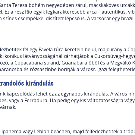
 Santa Teresa bohém negyedében zárul, macskaköves utcákkal
. Ez a rész Rio egyik legkarakteresebb arca – autentikus, vibr
a színes csempékkel díszített lépcső is. A vacsorát egy braz
ezhetitek fel egy Favela túra keretein belül, majd irány a Co
yik ikonikus látványosságánál zárhatjátok a Cukorsüveg-he
űgöző, a Copacabana strand, Guanabara-öböl és a Megváltó Kr
arancsba és rózsaszínbe borítják a várost. Igazi felejthetet
trandolós kirándulás
kikapcsolódás lehet ez az egynapos kirándulás. A város híres
ndes, vagy a Ferradura. Ha pedig egy kis változatosságra vá
várnak.
z Ipanema vagy Leblon beachen, majd felfedezhetitek a tró