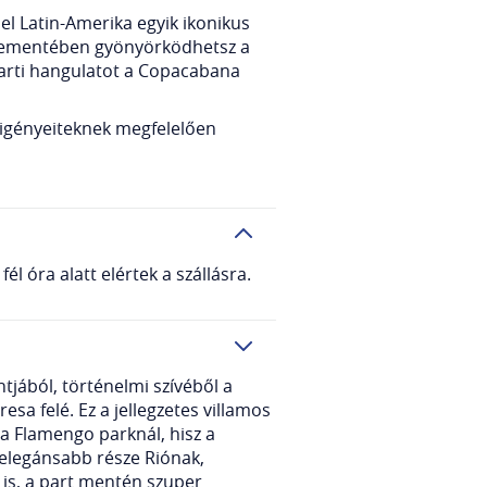
el Latin-Amerika egyik ikonikus
aplementében gyönyörködhetsz a
parti hangulatot a Copacabana
Ti igényeiteknek megfelelően
l óra alatt elértek a szállásra.
ntjából, történelmi szívéből a
sa felé. Ez a jellegzetes villamos
 a Flamengo parknál, hisz a
gelegánsabb része Riónak,
 is, a part mentén szuper