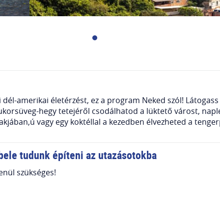
 dél-amerikai életérzést, ez a program Neked szól! Látogass 
Cukorsüveg-hegy tetejéről csodálhatod a lüktető várost, n
lakjában,ú vagy egy koktéllal a kezedben élvezheted a teng
bele tudunk építeni az utazásotokba
lenül szükséges!