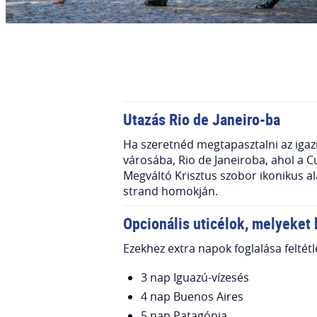
Utazás Rio de Janeiro-ba
Ha szeretnéd megtapasztalni az igazi
városába, Rio de Janeiroba, ahol a 
Megváltó Krisztus szobor ikonikus a
strand homokján.
Opcionális uticélok, melyeket 
Ezekhez extra napok foglalása feltét
3 nap Iguazú-vízesés
4 nap Buenos Aires
5 nap Patagónia