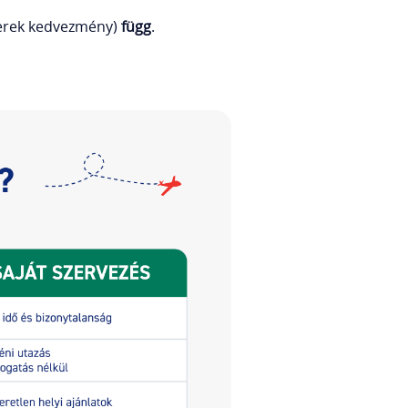
gyerek kedvezmény)
függ
.