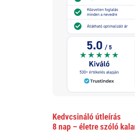
Kedvcsináló útleírás
8 nap – életre szóló kal