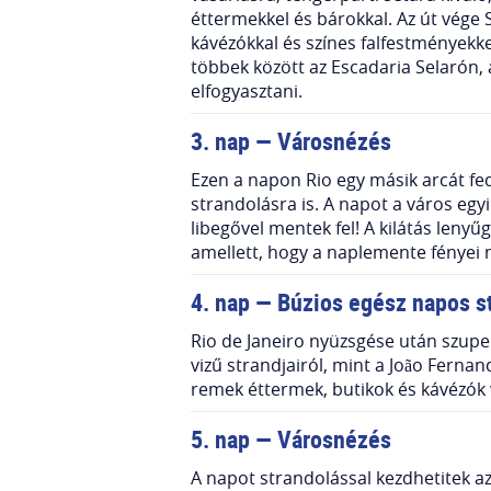
éttermekkel és bárokkal. Az út vége
kávézókkal és színes falfestményekkel
többek között az Escadaria Selarón, 
elfogyasztani.
3. nap — Városnézés
Ezen a napon Rio egy másik arcát fed
strandolásra is. A napot a város eg
libegővel mentek fel! A kilátás leny
amellett, hogy a naplemente fényei n
4. nap — Búzios egész napos s
Rio de Janeiro nyüzsgése után szuper 
vizű strandjairól, mint a João Ferna
remek éttermek, butikok és kávézók 
5. nap — Városnézés
A napot strandolással kezdhetitek a