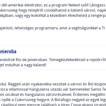
 dél-amerikai életérzést, ez a program Neked szól! Látogass 
Cukorsüveg-hegy tetejéről csodálhatod a lüktető várost, n
lakjában, vagy egy koktéllal a kezedben élvezheted a tenger
k ajánlott, lehetséges programterv, amit a segítségünkkel a 
!
anieroba
andoltok Rio de Janeiroban. Tömegközlekedéssel a reptérről fé
gel indulhat a nagy kaland!
 indul. Reggeli után nyakatokba veszitek a várost és Rió közpo
oca villamossal hangulatos utazás vár benneteket Santa Tere
es utcáival és hangulatos városrészeivel. Érdemes megállni
s nyílik a Cukorsüveg-hegyre. A Botafogo negyed az egyik le
ló, ráadásul nem messze található a híres Copacabana strand