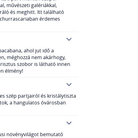
, művészeti galériákkal,
áló és meghitt. Itt található
il churrascariaban érdemes
pacabana, ahol jut idő a
gyen, méghozzá nem akárhogy,
isztus szobor is látható innen
len élmény!
 szép partjairól és kristálytiszta
gytok, a hangulatos óvárosban
pusi növényvilágot bemutató