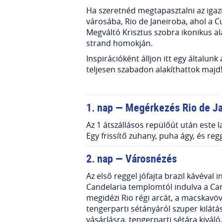
Ha szeretnéd megtapasztalni az igazi
városába, Rio de Janeiroba, ahol a 
Megváltó Krisztus szobra ikonikus a
strand homokján.
Inspirációként álljon itt egy általun
teljesen szabadon alakíthattok majd
1. nap — Megérkezés Rio de J
Az 1 átszállásos repülőút után este l
Egy frissítő zuhany, puha ágy, és reg
2. nap — Városnézés
Az első reggel jófajta brazil kávéval
Candelaria templomtól indulva a Cari
megidézi Rio régi arcát, a macskavöv
tengerparti sétányáról szuper kilátá
vásárlásra, tengerparti sétára kivá