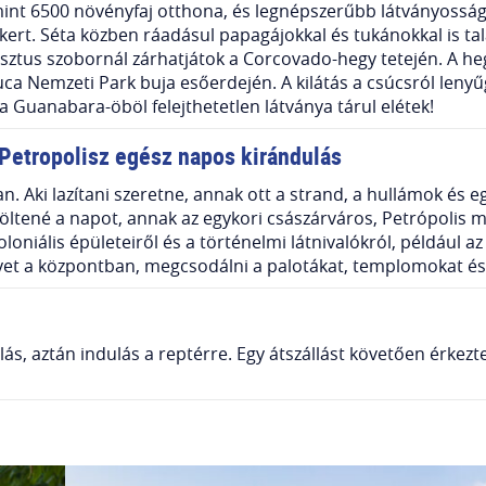
mint 6500 növényfaj otthona, és legnépszerűbb látványossága
ert. Séta közben ráadásul papagájokkal és tukánokkal is talá
isztus szobornál zárhatjátok a Corcovado-hegy tetején. A he
uca Nemzeti Park buja esőerdején. A kilátás a csúcsról len
 Guanabara-öböl felejthetetlen látványa tárul elétek!
Petropolisz egész napos kirándulás
ban. Aki lazítani szeretne, annak ott a strand, a hullámok és
 töltené a napot, annak az egykori császárváros, Petrópolis 
oloniális épületeiről és a történelmi látnivalókról, például
yet a központban, megcsodálni a palotákat, templomokat és 
s, aztán indulás a reptérre. Egy átszállást követően érkezt