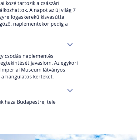
i közé tartozik a császári
lkozhattok. A napot az új világ 7
gyre fogaskerekű kisvasúttal
yűgöző, naplementekor pedig a
 egy csodás naplementés
megtekintését javaslom. Az egykori
 az Imperial Museum látványos
a hangulatos kerteket.
ek haza Budapestre, tele