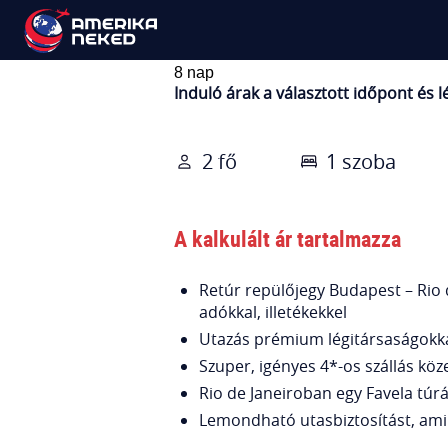
Rio Expressz!
8 nap
Induló árak a választott időpont és
2 fő
1 szoba
A kalkulált ár tartalmazza
Retúr repülőjegy Budapest – Rio 
adókkal, illetékekkel
Utazás prémium légitársaságokkal,
Szuper, igényes 4*-os szállás köz
Rio de Janeiroban egy Favela túrá
Lemondható utasbiztosítást, ami 