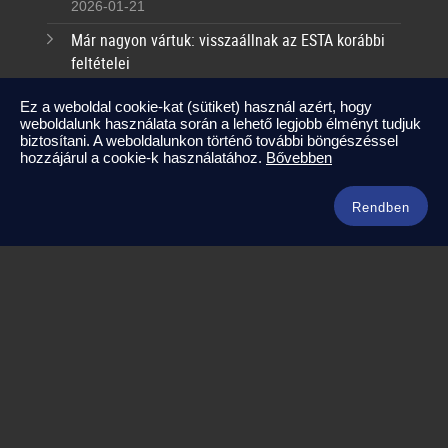
2026-01-21
Már nagyon vártuk: visszaállnak az ESTA korábbi
feltételei
2025-09-17
Ez a weboldal cookie-kat (sütiket) használ azért, hogy
weboldalunk használata során a lehető legjobb élményt tudjuk
Kapcsolat
biztosítani. A weboldalunkon történő további böngészéssel
hozzájárul a cookie-k használatához.
Bővebben
info@amerikaneked.com
+36 1 211 0911
Rendben
Legnépszerűbb amerikai útjaink
Los Angeles – Las Vegas
Maja Riviéra rejtett kincsei
Oahu – Kauai – Maui