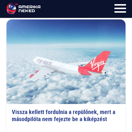
virgin atlantic
FŐOLDAL
UTAK
HÍRLEVÉL
BLOG
RÓLUNK
KÉPEK
Vissza kellett fordulnia a repülőnek, mert a 
másodpilóta nem fejezte be a kiképzést