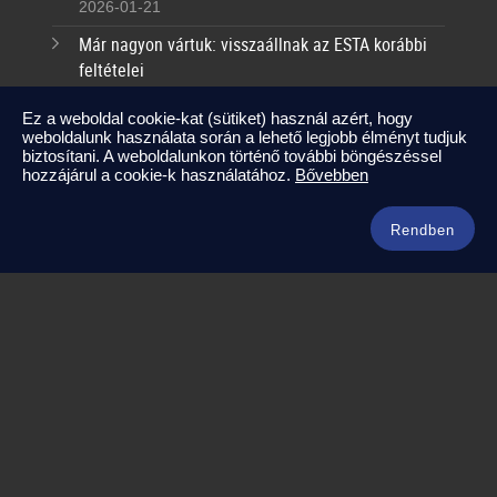
2026-01-21
Már nagyon vártuk: visszaállnak az ESTA korábbi
feltételei
2025-09-17
Ez a weboldal cookie-kat (sütiket) használ azért, hogy
weboldalunk használata során a lehető legjobb élményt tudjuk
Kapcsolat
biztosítani. A weboldalunkon történő további böngészéssel
hozzájárul a cookie-k használatához.
Bővebben
info@amerikaneked.com
+36 1 211 0911
Rendben
Legnépszerűbb amerikai útjaink
Los Angeles – Las Vegas
Maja Riviéra rejtett kincsei
Oahu – Kauai – Maui