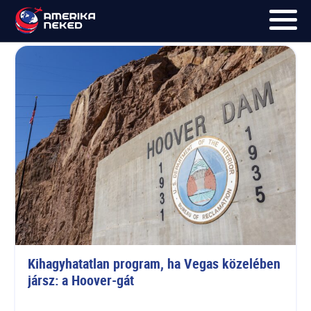
Mead-tó
FŐOLDAL
UTAK
HÍRLEVÉL
BLOG
RÓLUNK
KÉPEK
Kihagyhatatlan program, ha Vegas közelében 
jársz: a Hoover-gát